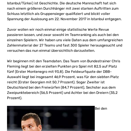
Istanbul/Türkei) ist Geschichte. Die deutsche Mannschaft hat sich
nach einem größeren Durchhänger mit zwei starken Auftritten zum
Schluss letztlich als Gruppensieger qualifiziert und blickt voller
Spannung der Auslosung am 22. November 2017 in Istanbul entgegen.
Zuvor wollen wir noch einmal einige statistische Werte Revue
passieren lassen, und zwar sowohl im Teamranking als auch bei den
einzelnen Spielern. Wir haben uns viele Daten aus dem umfangreichen
Zahlenmaterial der 27 Teams und fast 300 Spieler herausgesucht und
versuchen das nun einmal übersichtlich darzustellen.
Wir beginnen mit den Teamdaten. Das Team von Bundestrainer Chris
Fleming liegt bei den erzielten Punkten pro Spiel mit 82,5 auf Platz
fünf (Erster Montenegro mit 93,8). Die Feldwurfquote der DBB-
Auswahl liegt bei insgesamt 46,9 Prozent, was für den siebten Platz
reicht (Erster Georgien mit 50,7 Prozent). Sogar Zweiter ist
Deutschland bei den Freiwürfen (84,7 Prozent), Sechster aus dem
Zweipunktebereich (56,5 Prozent) und Achter bei den Dreiern (35,2
Prozent).
Bei den