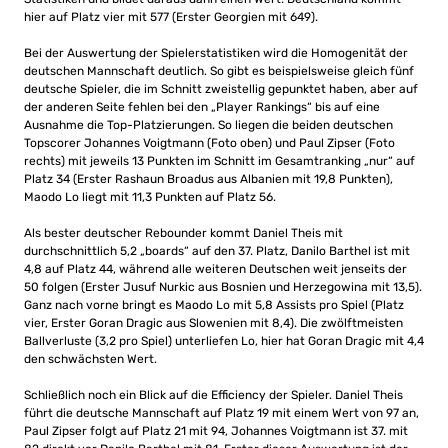
hier auf Platz vier mit 577 (Erster Georgien mit 649).
Bei der Auswertung der Spielerstatistiken wird die Homogenität der
deutschen Mannschaft deutlich. So gibt es beispielsweise gleich fünf
deutsche Spieler, die im Schnitt zweistellig gepunktet haben, aber auf
der anderen Seite fehlen bei den „Player Rankings“ bis auf eine
Ausnahme die Top-Platzierungen. So liegen die beiden deutschen
Topscorer Johannes Voigtmann (Foto oben) und Paul Zipser (Foto
rechts) mit jeweils 13 Punkten im Schnitt im Gesamtranking „nur“ auf
Platz 34 (Erster Rashaun Broadus aus Albanien mit 19,8 Punkten),
Maodo Lo liegt mit 11,3 Punkten auf Platz 56.
Als bester deutscher Rebounder kommt Daniel Theis mit
durchschnittlich 5,2 „boards“ auf den 37. Platz, Danilo Barthel ist mit
4,8 auf Platz 44, während alle weiteren Deutschen weit jenseits der
50 folgen (Erster Jusuf Nurkic aus Bosnien und Herzegowina mit 13,5).
Ganz nach vorne bringt es Maodo Lo mit 5,8 Assists pro Spiel (Platz
vier, Erster Goran Dragic aus Slowenien mit 8,4). Die zwölftmeisten
Ballverluste (3,2 pro Spiel) unterliefen Lo, hier hat Goran Dragic mit 4,4
den schwächsten Wert.
Schließlich noch ein Blick auf die Efficiency der Spieler. Daniel Theis
führt die deutsche Mannschaft auf Platz 19 mit einem Wert von 97 an,
Paul Zipser folgt auf Platz 21 mit 94, Johannes Voigtmann ist 37. mit