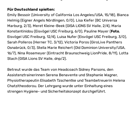
Für Deutschland spielten:
Emily Bessoir (University of California Los Angeles/USA, 15/18), Bianca
Helmig (Eigner Angels Nördlingen, 0/0), Lisa Kiefer (BC Universa
Marburg, 2/3), Meret Kleine-Beek (GISA LIONS SV Halle, 2/4), Maria
Konstantinidou (Eisvögel USC Freiburg, 6/0), Pauline Mayer (
Foto
,
Eisvögel USC Freiburg, 12/4), Luisa Nufer (Eisvögel USC Freiburg, 3/0),
Sarah Polleros (Herner TC, 3/12), Victoria Poros (GiroLive Panthers
Osnabrück, 0/3), Stella Marie Reichert (Old Dominion University/USA,
16/7), Nina Rosemeyer (Eintracht Braunschweig LionPride, 8/11), Lotta
Stach (GISA Lions SV Halle, dnp/2).
Betreut wurde das Team von Headcoach Sidney Parsons, den
Assistenztrainerinnen Serena Benavente und Stephanie Wagner,
Physiotherapeutin Elisabeth Tzschentke und Teambetreuerin Helena
Chatzitheodorou. Der Lehrgang wurde unter Einhaltung eines
strengen Hygiene- und Sicherheitskonzept durchgeführt.