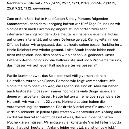
Nachbarn wurde mit 67:63 (14:22, 25:13, 17:11, 11:17) und 64:56 (19:12,
25:9, 9:23, 11:12) gewonnen.
Zum ersten Spiel hatte Head Coach Sidney Parsons folgenden
Kommentar: „Nach dem Lehrgang hatten wir fünf Tage Pause und wir
sind gestern nach Luxemburg angereist und hatten zwei sehr
intensive Trainings vor dem Spiel heute. Wir haben wieder viel Fokus
auf unsere Intensität, auf unsere Defense gelegt. Kleinigkeiten in der
Offense haben wir angepasst, das hat heute schon besser funktioniert.
Marie Reichert war wieder gesund, Lotta Stach konnte leider noch
nicht mitspielen. Inhaltlich haben wir nicht so viel geändert. Unser
Defensiv-Rebounding und die Ballverluste sind noch Probleme für uns,
das müssen wir auf jeden Fall noch weiter verbessern.“
Partie Nummer zwei, das Spiel der zwei völlig verschiedenen
Halbzeiten, wurde von Sidney Parsons wie folgt kommentiert: „Wir
sind auf einem positiven Weg, die Ergebnisse sind ok. Aber wir haben
auch festgestellt, dass wir immer noch ganz viele Dinge haben, an
denen wir arbeiten müssen. Heute hatten wir eine überragende erste
Halbzeit, wir waren mit 22 vorne. Mehrere Leuten haben die
Verantwortung übernommen. Das dritte Viertel war für uns aber
wirklich schlecht. In jedem Spiel starten wir entweder am Anfang oder
im dritten Viertel schlecht, das ist etwas, das wir in der nächsten
Woche klären müssen. Wir müssen vier konstante Viertel liefern. Lotta
Stach hat sich heute am Anfang leider verletzt, sie ist umgeknickt.“