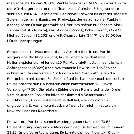
magische Marke von 30.000 Punkten geknackt. Mit 25 Punkten führte
der Würzburger nicht nur sein Team zum nächsten Erfolg, sondern
schrieb auch NBA-Geschichte. Der Power Forward ist erst der sechste
Spieler in der amerikanischen Profi-Liga, der es auf so viel Punkte in
der regulären Saison gebracht hat. Vor ihm hatten nur Kareem Abdul-
Jabbar (38.387 Punkte), Karl Malone (36.928), Kobe Bryant (33.643),
Michael Jordan (32.292) und Wilt Chamberlain (31.419) die 30.000er
Hürde übersprungen.
Gerade einmal etwas mehr als ein Viertel hat es in der Partie
vergangene Nacht gebraucht, bis der ehemalige deutsche
Nationalspieler die fehlenden 20 Punkte erzielt hatte. In der starken
Anfangsphase (38:29) der Mavs steuerte Nowitzki mit 16 Zählern
schnell auf den Rekord zu. Auch im zweiten Abschnitt ließen die
Gastgeber nicht locker. Ein Sieben-Punkte-Lauf kurz nach der ersten
Pause brachte den Hausherren einen komfortablen 17-Punkte-
Vorsprung (47:30). Die letzten Zähler dieses Runs brachte der Dreier
vom deutschen Basketballstar, der damit die Rekordmarke
durchbrach. „Als der entscheidene Ball fiel, war das einfach
unglaublich. Es war eine unfassbare Nacht für mich“, freute sich
Nowitzki über das Rekordspiel.
Die weitere Partie ist schnell wiedergegeben: Nach der 70:52-
Pausenführung sorgten die Mavs nach dem Seitenwechsel mit einem
33:22 für die Vorentscheidung. So konnte sich der Nowitzki-Club im