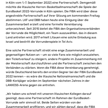
in Köln vom 1.-7. September 2022) eine Partnerschaft. Demgemäß
möchte die litauische Herren-Basketballmannschaft die Spiele der
EuroBasket 2022-Vorrunde in Köln spielen. Die FIBA ​​wird über diese
angestrebte Partnerschaft auf ihrer Sitzung am kommenden Freitag
abstimmen. LKF und DBB haben heute eine Einigung über die
Zusammenarbeit erzielt und eine formelle Vereinbarung
unterzeichnet. Seit 2015 bietet die FIBA ​​den Organisationsverbänden
der Vorrunde die Möglichkeit, ein Team auszuwählen, das in diesem
Land antreten wird. 2017 erhielt Litauen eine solche Einladung aus
Israel und bestritt die Vorrundenspiele in Tel Aviv.
Eine solche Partnerschaft strebt eine enge Zusammenarbeit und
gegenseitigen Nutzen an – um so viele Fans wie möglich anzuziehen,
den Ticketverkauf zu steigern, andere Projekte im Zusammenhang mit
der Meisterschaft durchzuführen und die Partnerschaft zwischen den
Verbänden zu stärken. Wenn die FIBA ​​diese Vereinbarung genehmigt,
würde Deutschland bereits den ersten Gegner bei der FIBA EuroBasket
2022 kennen – es wäre die litauische Nationalmannschaft und die
DBB-Korbjäger würden im September nächsten Jahres in der
LANXESS-Arena gegen sie antreten.
„Wir haben uns schnell mit unseren litauischen Kollegen darauf
geeinigt, dass eine Partnerschaft im Rahmen der EuroBasket-
Vorrunde sehr sinnvoll ist. Beide Seiten würden von der
Zusammenarbeit profitieren, und wir zählen darauf, dass die FIBA ​​