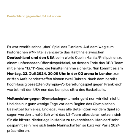
Deutschland gegen die USA in London
Es war zweifelsohne „das“ Spiel des Turniers. Auf dem Weg zum
historischen WM-Titel avancierte das Halbfinale zwischen
Deutschland und den USA
beim World Cup in Manila/Philippinen zu
einem unfassbaren Offensivspektakel, an dessen Ende das DBB-Team
mit einem 113:111-Sieg die Finalteilnahme sicherte. Nun kommt es am
Montag, 22. Juli 2024, 20.00 Uhr, in der O2 arena in London
zum
dritten Aufeinandertreffen binnen zwei Jahren. Nach dem bereits
hochklassig besetzten Olympia-Vorbereitungsspiel gegen Frankreich
wartet mit den USA nun das Non plus ultra des Basketballs.
Weltmeister gegen Olympiasieger
… mehr geht nun wirklich nicht!
Und das nur ganz wenige Tage vor dem Beginn des Olympischen
Basketballturnieres. Und egal, was alle Beteiligten vor dem Spiel so
sagen werden … natürlich wird das US-Team alles daran setzen, sich
für die bittere Niederlage in Manila zu revanchieren. Man darf sehr
gespannt sein, wie sich beide Mannschaften so kurz vor Paris 2024
präsentieren.