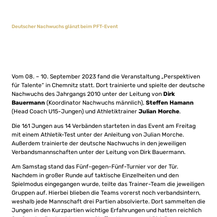
Deutscher Nachwuchs glänzt beim PFT-Event
Vom 08. – 10. September 2023 fand die Veranstaltung „Perspektiven
für Talente“ in Chemnitz statt. Dort trainierte und spielte der deutsche
Nachwuchs des Jahrgangs 2010 unter der Leitung von
Dirk
Bauermann
(Koordinator Nachwuchs männlich),
Steffen Hamann
(Head Coach U15-Jungen) und Athletiktrainer
Julian Morche
.
Die 161 Jungen aus 14 Verbänden starteten in das Event am Freitag
mit einem Athletik-Test unter der Anleitung von Julian Morche.
Außerdem trainierte der deutsche Nachwuchs in den jeweiligen
Verbandsmannschaften unter der Leitung von Dirk Bauermann.
Am Samstag stand das Fünf-gegen-Fünf-Turnier vor der Tür.
Nachdem in großer Runde auf taktische Einzelheiten und den
Spielmodus eingegangen wurde, teilte das Trainer-Team die jeweiligen
Gruppen auf. Hierbei blieben die Teams vorerst noch verbandsintern,
weshalb jede Mannschaft drei Partien absolvierte. Dort sammelten die
Jungen in den Kurzpartien wichtige Erfahrungen und hatten reichlich