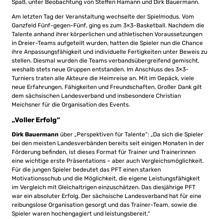
Spaß, unter Beobachtung von Steffen Hamann und Dirk Bauermann.
Am letzten Tag der Veranstaltung wechselte der Spielmodus. Vom
Ganzfeld Fünf-gegen-Fünf, ging es zum 3×3-Basketball. Nachdem die
Talente anhand ihrer körperlichen und athletischen Voraussetzungen
in Dreier-Teams aufgeteilt wurden, hatten die Spieler nun die Chance
ihre Anpassungsfähigkeit und individuelle Fertigkeiten unter Beweis zu
stellen. Diesmal wurden die Teams verbandsübergreifend gemischt,
weshalb stets neue Gruppen entstanden. Im Anschluss des 3×3-
Turniers traten alle Akteure die Heimreise an. Mit im Gepäck, viele
neue Erfahrungen, Fähigkeiten und Freundschaften. Großer Dank gilt
dem sächsischen Landesverband und insbesondere Christian
Meichsner für die Organisation des Events.
„Voller Erfolg“
Dirk Bauermann
über „Perspektiven für Talente“: „Da sich die Spieler
bei den meisten Landesverbänden bereits seit einigen Monaten in der
Förderung befinden, ist dieses Format für Trainer und Trainerinnen
eine wichtige erste Präsentations – aber auch Vergleichsmöglichkeit.
Für die jungen Spieler bedeutet das PFT einen starken
Motivationsschub und die Möglichkeit, die eigene Leistungsfähigkeit
im Vergleich mit Gleichaltrigen einzuschätzen. Das diesjährige PFT
war ein absoluter Erfolg. Der sächsische Landesverband hat für eine
reibungslose Organisation gesorgt und das Trainer-Team, sowie die
Spieler waren hochengagiert und leistungsbereit.“