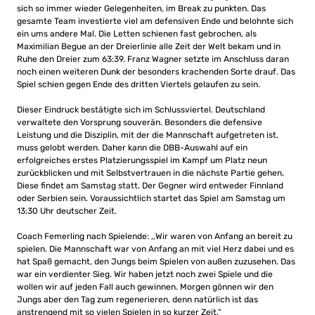
sich so immer wieder Gelegenheiten, im Break zu punkten. Das
gesamte Team investierte viel am defensiven Ende und belohnte sich
ein ums andere Mal. Die Letten schienen fast gebrochen, als
Maximilian Begue an der Dreierlinie alle Zeit der Welt bekam und in
Ruhe den Dreier zum 63:39. Franz Wagner setzte im Anschluss daran
noch einen weiteren Dunk der besonders krachenden Sorte drauf. Das
Spiel schien gegen Ende des dritten Viertels gelaufen zu sein.
Dieser Eindruck bestätigte sich im Schlussviertel. Deutschland
verwaltete den Vorsprung souverän. Besonders die defensive
Leistung und die Disziplin, mit der die Mannschaft aufgetreten ist,
muss gelobt werden. Daher kann die DBB-Auswahl auf ein
erfolgreiches erstes Platzierungsspiel im Kampf um Platz neun
zurückblicken und mit Selbstvertrauen in die nächste Partie gehen.
Diese findet am Samstag statt. Der Gegner wird entweder Finnland
oder Serbien sein. Voraussichtlich startet das Spiel am Samstag um
13:30 Uhr deutscher Zeit.
Coach Femerling nach Spielende: ,,Wir waren von Anfang an bereit zu
spielen. Die Mannschaft war von Anfang an mit viel Herz dabei und es
hat Spaß gemacht, den Jungs beim Spielen von außen zuzusehen. Das
war ein verdienter Sieg. Wir haben jetzt noch zwei Spiele und die
wollen wir auf jeden Fall auch gewinnen. Morgen gönnen wir den
Jungs aber den Tag zum regenerieren, denn natürlich ist das
anstrengend mit so vielen Spielen in so kurzer Zeit.“