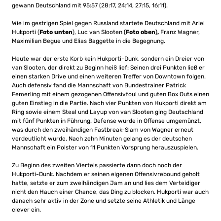
gewann Deutschland mit 95:57 (28:17, 24:14, 27:15, 16:11).
Wie im gestrigen Spiel gegen Russland startete Deutschland mit Ariel
Hukporti (
Foto unten
), Luc van Slooten (
Foto oben
)
,
Franz Wagner,
Maximilian Begue und Elias Baggette in die Begegnung.
Heute war der erste Korb kein Hukporti-Dunk, sondern ein Dreier von
van Slooten, der direkt zu Beginn heiß lief: Seinen drei Punkten ließ er
einen starken Drive und einen weiteren Treffer von Downtown folgen.
Auch defensiv fand die Mannschaft von Bundestrainer Patrick
Femerling mit einem gezogenen Offensivfoul und guten Box Outs einen
guten Einstieg in die Partie. Nach vier Punkten von Hukporti direkt am
Ring sowie einem Steal und Layup von van Slooten ging Deutschland
mit fünf Punkten in Führung. Defense wurde in Offense umgemünzt,
was durch den zweihändigen Fastbreak-Slam von Wagner erneut
verdeutlicht wurde. Nach zehn Minuten gelang es der deutschen
Mannschaft ein Polster von 11 Punkten Vorsprung herauszuspielen.
Zu Beginn des zweiten Viertels passierte dann doch noch der
Hukporti-Dunk. Nachdem er seinen eigenen Offensivrebound geholt
hatte, setzte er zum zweihändigen Jam an und lies dem Verteidiger
nicht den Hauch einer Chance, das Ding zu blocken. Hukporti war auch
danach sehr aktiv in der Zone und setzte seine Athletik und Länge
clever ein.