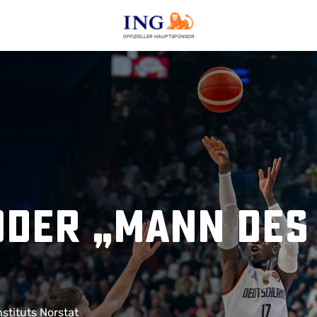
OFFIZIELLER HAUPTSPONSOR
öder „Mann des
tituts Norstat