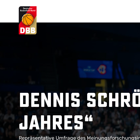
Suchvorschläge
Lorem Ipsum
Dolor Sit
Amet Valputo
Dennis Schr
Jahres“
Repräsentative Umfrage des Meinungsforschungsins