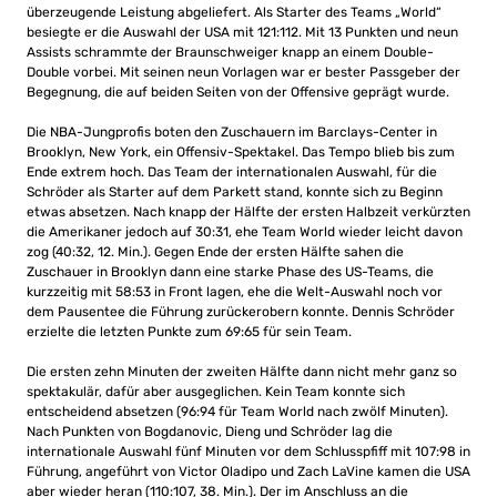
überzeugende Leistung abgeliefert. Als Starter des Teams „World“
besiegte er die Auswahl der USA mit 121:112. Mit 13 Punkten und neun
Assists schrammte der Braunschweiger knapp an einem Double-
Double vorbei. Mit seinen neun Vorlagen war er bester Passgeber der
Begegnung, die auf beiden Seiten von der Offensive geprägt wurde.
Die NBA-Jungprofis boten den Zuschauern im Barclays-Center in
Brooklyn, New York, ein Offensiv-Spektakel. Das Tempo blieb bis zum
Ende extrem hoch. Das Team der internationalen Auswahl, für die
Schröder als Starter auf dem Parkett stand, konnte sich zu Beginn
etwas absetzen. Nach knapp der Hälfte der ersten Halbzeit verkürzten
die Amerikaner jedoch auf 30:31, ehe Team World wieder leicht davon
zog (40:32, 12. Min.). Gegen Ende der ersten Hälfte sahen die
Zuschauer in Brooklyn dann eine starke Phase des US-Teams, die
kurzzeitig mit 58:53 in Front lagen, ehe die Welt-Auswahl noch vor
dem Pausentee die Führung zurückerobern konnte. Dennis Schröder
erzielte die letzten Punkte zum 69:65 für sein Team.
Die ersten zehn Minuten der zweiten Hälfte dann nicht mehr ganz so
spektakulär, dafür aber ausgeglichen. Kein Team konnte sich
entscheidend absetzen (96:94 für Team World nach zwölf Minuten).
Nach Punkten von Bogdanovic, Dieng und Schröder lag die
internationale Auswahl fünf Minuten vor dem Schlusspfiff mit 107:98 in
Führung, angeführt von Victor Oladipo und Zach LaVine kamen die USA
aber wieder heran (110:107, 38. Min.). Der im Anschluss an die