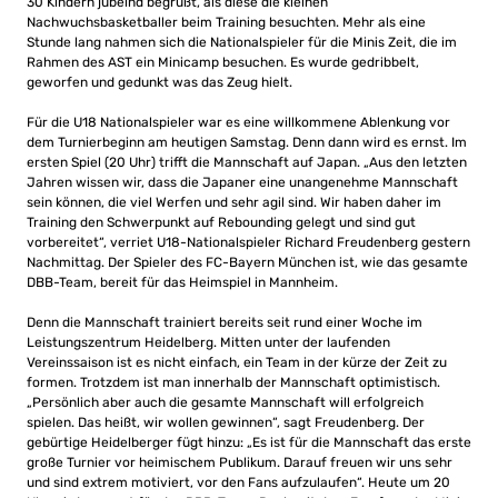
30 Kindern jubelnd begrüßt, als diese die kleinen
Nachwuchsbasketballer beim Training besuchten. Mehr als eine
Stunde lang nahmen sich die Nationalspieler für die Minis Zeit, die im
Rahmen des AST ein Minicamp besuchen. Es wurde gedribbelt,
geworfen und gedunkt was das Zeug hielt.
Für die U18 Nationalspieler war es eine willkommene Ablenkung vor
dem Turnierbeginn am heutigen Samstag. Denn dann wird es ernst. Im
ersten Spiel (20 Uhr) trifft die Mannschaft auf Japan. „Aus den letzten
Jahren wissen wir, dass die Japaner eine unangenehme Mannschaft
sein können, die viel Werfen und sehr agil sind. Wir haben daher im
Training den Schwerpunkt auf Rebounding gelegt und sind gut
vorbereitet“, verriet U18-Nationalspieler Richard Freudenberg gestern
Nachmittag. Der Spieler des FC-Bayern München ist, wie das gesamte
DBB-Team, bereit für das Heimspiel in Mannheim.
Denn die Mannschaft trainiert bereits seit rund einer Woche im
Leistungszentrum Heidelberg. Mitten unter der laufenden
Vereinssaison ist es nicht einfach, ein Team in der kürze der Zeit zu
formen. Trotzdem ist man innerhalb der Mannschaft optimistisch.
„Persönlich aber auch die gesamte Mannschaft will erfolgreich
spielen. Das heißt, wir wollen gewinnen“, sagt Freudenberg. Der
gebürtige Heidelberger fügt hinzu: „Es ist für die Mannschaft das erste
große Turnier vor heimischem Publikum. Darauf freuen wir uns sehr
und sind extrem motiviert, vor den Fans aufzulaufen“. Heute um 20