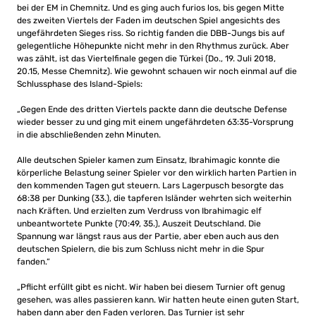
bei der EM in Chemnitz. Und es ging auch furios los, bis gegen Mitte
des zweiten Viertels der Faden im deutschen Spiel angesichts des
ungefährdeten Sieges riss. So richtig fanden die DBB-Jungs bis auf
gelegentliche Höhepunkte nicht mehr in den Rhythmus zurück. Aber
was zählt, ist das Viertelfinale gegen die Türkei (Do., 19. Juli 2018,
20.15, Messe Chemnitz). Wie gewohnt schauen wir noch einmal auf die
Schlussphase des Island-Spiels:
„Gegen Ende des dritten Viertels packte dann die deutsche Defense
wieder besser zu und ging mit einem ungefährdeten 63:35-Vorsprung
in die abschließenden zehn Minuten.
Alle deutschen Spieler kamen zum Einsatz, Ibrahimagic konnte die
körperliche Belastung seiner Spieler vor den wirklich harten Partien in
den kommenden Tagen gut steuern. Lars Lagerpusch besorgte das
68:38 per Dunking (33.), die tapferen Isländer wehrten sich weiterhin
nach Kräften. Und erzielten zum Verdruss von Ibrahimagic elf
unbeantwortete Punkte (70:49, 35.), Auszeit Deutschland. Die
Spannung war längst raus aus der Partie, aber eben auch aus den
deutschen Spielern, die bis zum Schluss nicht mehr in die Spur
fanden.“
„Pflicht erfüllt gibt es nicht. Wir haben bei diesem Turnier oft genug
gesehen, was alles passieren kann. Wir hatten heute einen guten Start,
haben dann aber den Faden verloren. Das Turnier ist sehr