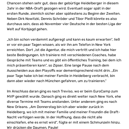
Chancen stehen sehr gut, dass der gebürtige Heidelberger in diesem
Jahr in der NBA-Draft gezogen wird. Eventuell sogar spät in der
ersten Runde, ziemlich sicher aber spätestens zu Beginn der Zweiten.
Neben Dirk Nowitzki, Dennis Schröder und Tibor Pleiß könnte es also
durchaus sein, dass ab November vier Deutsche in der besten Liga der
Welt auf Korbjagd gehen.
„Ich bin schon verdammt aufgeregt und kann es kaum erwarten“, ließ
er vor ein paar Tagen wissen, als wir ihn am Telefon in New York
erreichten. Dort „ist die Agentur, die mich vertritt und ich habe hier
beste Bedingungen. Ich trainiere mit verschiedenen Coaches, habe
Gespräche mit Teams und es gibt ein öffentliches Training, bei dem ich
mich präsentieren kann“, so Zipser. Eine lange Pause nach dem
Ausscheiden aus den Playoffs war dementsprechend nicht drin. „Ein
paar Tage habe ich bei meiner Familie in Heidelberg verbracht, bin
dann aber wieder nach München gefahren, um zu trainieren.“
Im Anschluss daran ging es nach Treviso, wo er beim EuroCamp zum
MVP gewählt wurde. Danach ging es direkt weiter nach New York, ehe
diverse Termine mit Teams anstanden. Unter anderem ging es nach
New Orleans. „Am Donnerstag bin ich aber wieder zurück in
Heidelberg, wo ich mit meiner Familie und meiner Freundin die Draft-
Nacht verfolgen werde. In der Hoffnung, dass die nicht alle
einschlafen, ehe es ernst wird“, fügte er mit einem Schmunzeln hinzu.
Wir drücken die Daumen, Paule!