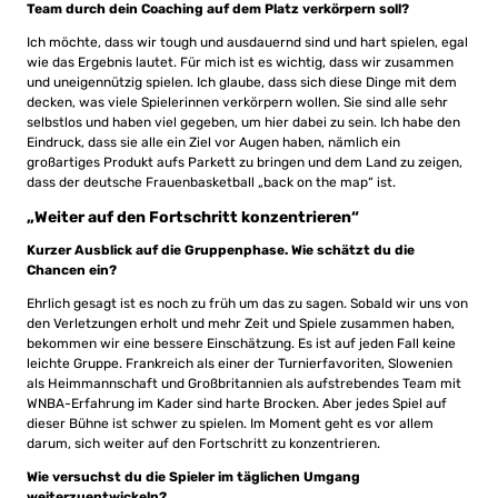
Team durch dein Coaching auf dem Platz verkörpern soll?
Ich möchte, dass wir tough und ausdauernd sind und hart spielen, egal
wie das Ergebnis lautet. Für mich ist es wichtig, dass wir zusammen
und uneigennützig spielen. Ich glaube, dass sich diese Dinge mit dem
decken, was viele Spielerinnen verkörpern wollen. Sie sind alle sehr
selbstlos und haben viel gegeben, um hier dabei zu sein. Ich habe den
Eindruck, dass sie alle ein Ziel vor Augen haben, nämlich ein
großartiges Produkt aufs Parkett zu bringen und dem Land zu zeigen,
dass der deutsche Frauenbasketball „back on the map“ ist.
„Weiter auf den Fortschritt konzentrieren“
Kurzer Ausblick auf die Gruppenphase. Wie schätzt du die
Chancen ein?
Ehrlich gesagt ist es noch zu früh um das zu sagen. Sobald wir uns von
den Verletzungen erholt und mehr Zeit und Spiele zusammen haben,
bekommen wir eine bessere Einschätzung. Es ist auf jeden Fall keine
leichte Gruppe. Frankreich als einer der Turnierfavoriten, Slowenien
als Heimmannschaft und Großbritannien als aufstrebendes Team mit
WNBA-Erfahrung im Kader sind harte Brocken. Aber jedes Spiel auf
dieser Bühne ist schwer zu spielen. Im Moment geht es vor allem
darum, sich weiter auf den Fortschritt zu konzentrieren.
Wie versuchst du die Spieler im täglichen Umgang
weiterzuentwickeln?