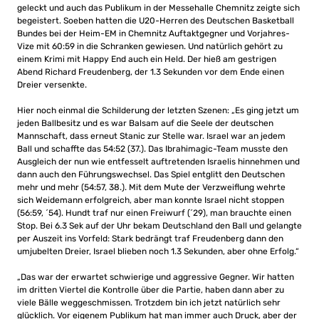
geleckt und auch das Publikum in der Messehalle Chemnitz zeigte sich
begeistert. Soeben hatten die U20-Herren des Deutschen Basketball
Bundes bei der Heim-EM in Chemnitz Auftaktgegner und Vorjahres-
Vize mit 60:59 in die Schranken gewiesen. Und natürlich gehört zu
einem Krimi mit Happy End auch ein Held. Der hieß am gestrigen
Abend Richard Freudenberg, der 1.3 Sekunden vor dem Ende einen
Dreier versenkte.
Hier noch einmal die Schilderung der letzten Szenen: „Es ging jetzt um
jeden Ballbesitz und es war Balsam auf die Seele der deutschen
Mannschaft, dass erneut Stanic zur Stelle war. Israel war an jedem
Ball und schaffte das 54:52 (37.). Das Ibrahimagic-Team musste den
Ausgleich der nun wie entfesselt auftretenden Israelis hinnehmen und
dann auch den Führungswechsel. Das Spiel entglitt den Deutschen
mehr und mehr (54:57, 38.). Mit dem Mute der Verzweiflung wehrte
sich Weidemann erfolgreich, aber man konnte Israel nicht stoppen
(56:59, ´54). Hundt traf nur einen Freiwurf (´29), man brauchte einen
Stop. Bei 6.3 Sek auf der Uhr bekam Deutschland den Ball und gelangte
per Auszeit ins Vorfeld: Stark bedrängt traf Freudenberg dann den
umjubelten Dreier, Israel blieben noch 1.3 Sekunden, aber ohne Erfolg.“
„Das war der erwartet schwierige und aggressive Gegner. Wir hatten
im dritten Viertel die Kontrolle über die Partie, haben dann aber zu
viele Bälle weggeschmissen. Trotzdem bin ich jetzt natürlich sehr
glücklich. Vor eigenem Publikum hat man immer auch Druck, aber der