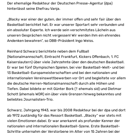
Der ehemalige Redakteur der Deutschen Presse-Agentur (dpa)
hinterlässt seine Ehefrau Vanja.
„Blacky war einer der guten, der immer offen und sehr fair über den
Basketball berichtet hat. Er war unserer Sportart sehr verbunden und
ein absoluter Experte. Ich werde sein verschmitztes Lächeln aus
unseren Gesprächen nicht vergessen! Wir werden ihm ein ehrendes
Andenken bewahren“, so DBB-Präsident Ingo Weiss.
Reinhard Schwarz berichtete neben dem Fußball
(Nationalmannschaft, Eintracht Frankfurt, Kickers Offenbach, 1. FC
Kaiserslautern) über viele Jahrzehnte über den deutschen Basketball.
Er war bei fünf Olympischen Spielen, bei vier Basketball-Welt- und bei
13 Basketball-Europameisterschaften und bei den nationalen und
internationalen Vereinswettbewerben vor Ort und begleitete vor allem
die deutsche Herren-Nationalmannschaft durch alle Höhen und
Tiefen. Dabei bildete er mit Günter Bork († ehemals sid) und Dietmar
Schott (ehemals WDR) ein über viele Grenzen hinweg bekanntes und
beliebtes Journalisten-Trio.
Schwarz, Jahrgang 1943, war bis 2008 Redakteur bei der dpa und dort
ab 1972 zuständig für das Ressort Basketball. „Blacky“ war stets mit
vielen Emotionen dabei. Er war anerkannt als profunder Kenner der
nationalen und internationalen Basketball-Szene. Erste Basketball-
Schritte unternahm der Verstorbene im Alter von 15 Jahren bei der