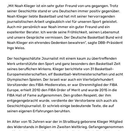
„Mit Noah Klieger ist ein sehr guter Freund von uns gegangen. Trotz
seiner Geschichte stand er uns Deutschen immer positiv gegenüber.
Noah Klieger liebte Basketball und hat mit seiner hervorragenden
journalistischen Arbeit unglaublich viel für unseren Sport geleistet.
Auch mir persönlich war Noah immer ein guter Freund und ein
exzellenter Berater. Ich werde seine Fröhlichkeit, seinen Lebensmut
und unsere Gespräche vermissen. Der Deutsche Basketball Bund wird
Noah Klieger ein ehrendes Gedenken bewahren“, sagte DBB-Präsident
Ingo Weiss.
Der hochgeschätzte Journalist mit einem kaum zu übertreffenden
Werk unterstützte den Sport und ganz besonders den Basketball Zeit
seines beruflichen Wirkens. Klieger berichtete von 31 Basketball-
Europameisterschaften, elf Basketball-Weltmeisterschaften und acht
Olympischen Spielen. Der Israeli war auch ein Vierteljahrhundert
Vorsitzender des FIBA-Medienrates, er war Ehrenmitglied der FIBA ​​
Europe, erhielt 2010 den FIBA ​​Order of Merit und wurde 2015 in die
FIBA ​​Hall of Fame aufgenommen. Den großen Respekt, der ihm
entgegengebracht wurde, verdiente der Verstorbene sich auch als
Geschichtsjournalist. Er schrieb einige bedeutende Texte, die auf
seinen eigenen Erfahrungen beruhten.
Im Alter von 15 Jahren war der in Straßburg geborene Klieger Mitglied
des Widerstands in Belgien im Zweiten Weltkrieg. Gefangengenommen