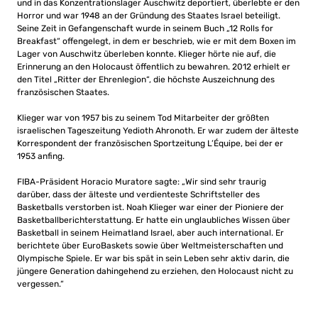
und in das Konzentrationslager Auschwitz deportiert, überlebte er den
Horror und war 1948 an der Gründung des Staates Israel beteiligt.
Seine Zeit in Gefangenschaft wurde in seinem Buch „12 Rolls for
Breakfast“ offengelegt, in dem er beschrieb, wie er mit dem Boxen im
Lager von Auschwitz überleben konnte. Klieger hörte nie auf, die
Erinnerung an den Holocaust öffentlich zu bewahren. 2012 erhielt er
den Titel „Ritter der Ehrenlegion“, die höchste Auszeichnung des
französischen Staates.
Klieger war von 1957 bis zu seinem Tod Mitarbeiter der größten
israelischen Tageszeitung Yedioth Ahronoth. Er war zudem der älteste
Korrespondent der französischen Sportzeitung L’Équipe, bei der er
1953 anfing.
FIBA-Präsident Horacio Muratore sagte: „Wir sind sehr traurig
darüber, dass der älteste und verdienteste Schriftsteller des
Basketballs verstorben ist. Noah Klieger war einer der Pioniere der
Basketballberichterstattung. Er hatte ein unglaubliches Wissen über
Basketball in seinem Heimatland Israel, aber auch international. Er
berichtete über EuroBaskets sowie über Weltmeisterschaften und
Olympische Spiele. Er war bis spät in sein Leben sehr aktiv darin, die
jüngere Generation dahingehend zu erziehen, den Holocaust nicht zu
vergessen.“