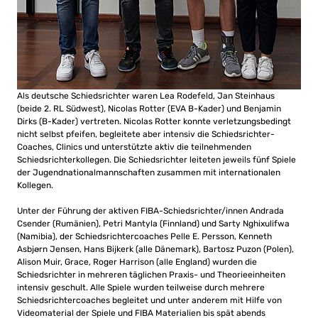
Als deutsche Schiedsrichter waren Lea Rodefeld, Jan Steinhaus
(beide 2. RL Südwest), Nicolas Rotter (EVA B-Kader) und Benjamin
Dirks (B-Kader) vertreten. Nicolas Rotter konnte verletzungsbedingt
nicht selbst pfeifen, begleitete aber intensiv die Schiedsrichter-
Coaches, Clinics und unterstützte aktiv die teilnehmenden
Schiedsrichterkollegen. Die Schiedsrichter leiteten jeweils fünf Spiele
der Jugendnationalmannschaften zusammen mit internationalen
Kollegen.
Unter der Führung der aktiven FIBA-Schiedsrichter/innen Andrada
Csender (Rumänien), Petri Mantyla (Finnland) und Sarty Nghixulifwa
(Namibia), der Schiedsrichtercoaches Pelle E. Persson, Kenneth
Asbjørn Jensen, Hans Bijkerk (alle Dänemark), Bartosz Puzon (Polen),
Alison Muir, Grace, Roger Harrison (alle England) wurden die
Schiedsrichter in mehreren täglichen Praxis- und Theorieeinheiten
intensiv geschult. Alle Spiele wurden teilweise durch mehrere
Schiedsrichtercoaches begleitet und unter anderem mit Hilfe von
Videomaterial der Spiele und FIBA Materialien bis spät abends