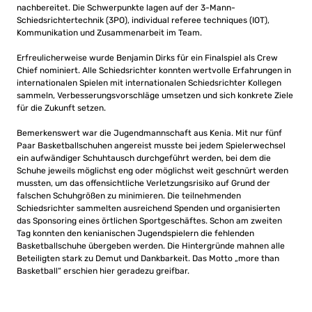
nachbereitet. Die Schwerpunkte lagen auf der 3-Mann-
Schiedsrichtertechnik (3PO), individual referee techniques (IOT),
Kommunikation und Zusammenarbeit im Team.
Erfreulicherweise wurde Benjamin Dirks für ein Finalspiel als Crew
Chief nominiert. Alle Schiedsrichter konnten wertvolle Erfahrungen in
internationalen Spielen mit internationalen Schiedsrichter Kollegen
sammeln, Verbesserungsvorschläge umsetzen und sich konkrete Ziele
für die Zukunft setzen.
Bemerkenswert war die Jugendmannschaft aus Kenia. Mit nur fünf
Paar Basketballschuhen angereist musste bei jedem Spielerwechsel
ein aufwändiger Schuhtausch durchgeführt werden, bei dem die
Schuhe jeweils möglichst eng oder möglichst weit geschnürt werden
mussten, um das offensichtliche Verletzungsrisiko auf Grund der
falschen Schuhgrößen zu minimieren. Die teilnehmenden
Schiedsrichter sammelten ausreichend Spenden und organisierten
das Sponsoring eines örtlichen Sportgeschäftes. Schon am zweiten
Tag konnten den kenianischen Jugendspielern die fehlenden
Basketballschuhe übergeben werden. Die Hintergründe mahnen alle
Beteiligten stark zu Demut und Dankbarkeit. Das Motto „more than
Basketball“ erschien hier geradezu greifbar.