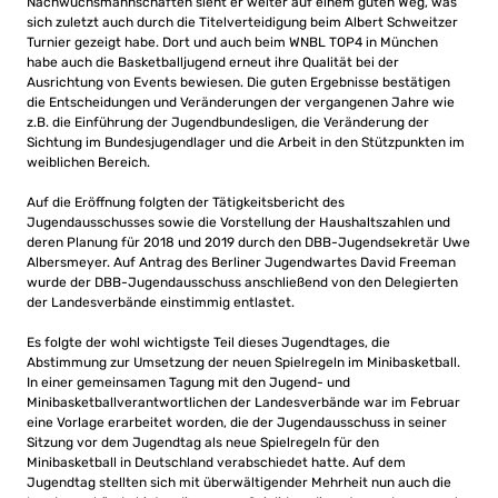
Nachwuchsmannschaften sieht er weiter auf einem guten Weg, was
sich zuletzt auch durch die Titelverteidigung beim Albert Schweitzer
Turnier gezeigt habe. Dort und auch beim WNBL TOP4 in München
habe auch die Basketballjugend erneut ihre Qualität bei der
Ausrichtung von Events bewiesen. Die guten Ergebnisse bestätigen
die Entscheidungen und Veränderungen der vergangenen Jahre wie
z.B. die Einführung der Jugendbundesligen, die Veränderung der
Sichtung im Bundesjugendlager und die Arbeit in den Stützpunkten im
weiblichen Bereich.
Auf die Eröffnung folgten der Tätigkeitsbericht des
Jugendausschusses sowie die Vorstellung der Haushaltszahlen und
deren Planung für 2018 und 2019 durch den DBB-Jugendsekretär Uwe
Albersmeyer. Auf Antrag des Berliner Jugendwartes David Freeman
wurde der DBB-Jugendausschuss anschließend von den Delegierten
der Landesverbände einstimmig entlastet.
Es folgte der wohl wichtigste Teil dieses Jugendtages, die
Abstimmung zur Umsetzung der neuen Spielregeln im Minibasketball.
In einer gemeinsamen Tagung mit den Jugend- und
Minibasketballverantwortlichen der Landesverbände war im Februar
eine Vorlage erarbeitet worden, die der Jugendausschuss in seiner
Sitzung vor dem Jugendtag als neue Spielregeln für den
Minibasketball in Deutschland verabschiedet hatte. Auf dem
Jugendtag stellten sich mit überwältigender Mehrheit nun auch die