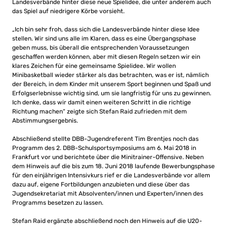
Landesverbände hinter diese neue Spielidee, die unter anderem auch
das Spiel auf niedrigere Körbe vorsieht.
„Ich bin sehr froh, dass sich die Landesverbände hinter diese Idee
stellen. Wir sind uns alle im Klaren, dass es eine Übergangsphase
geben muss, bis überall die entsprechenden Voraussetzungen
geschaffen werden können, aber mit diesen Regeln setzen wir ein
klares Zeichen für eine gemeinsame Spielidee. Wir wollen
Minibasketball wieder stärker als das betrachten, was er ist, nämlich
der Bereich, in dem Kinder mit unserem Sport beginnen und Spaß und
Erfolgserlebnisse wichtig sind, um sie langfristig für uns zu gewinnen.
Ich denke, dass wir damit einen weiteren Schritt in die richtige
Richtung machen“ zeigte sich Stefan Raid zufrieden mit dem
Abstimmungsergebnis.
Abschließend stellte DBB-Jugendreferent Tim Brentjes noch das
Programm des 2. DBB-Schulsportsymposiums am 6. Mai 2018 in
Frankfurt vor und berichtete über die Minitrainer-Offensive. Neben
dem Hinweis auf die bis zum 18. Juni 2018 laufende Bewerbungsphase
für den einjährigen Intensivkurs rief er die Landesverbände vor allem
dazu auf, eigene Fortbildungen anzubieten und diese über das
Jugendsekretariat mit Absolventen/innen und Experten/innen des
Programms besetzen zu lassen.
Stefan Raid ergänzte abschließend noch den Hinweis auf die U20-