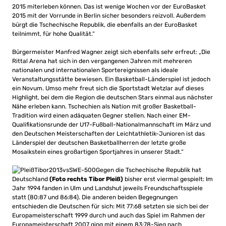
2015 miterleben können. Das ist wenige Wochen vor der EuroBasket
2015 mit der Vorrunde in Berlin sicher besonders reizvoll. Außerdem
bürgt die Tschechische Republik, die ebenfalls an der EuroBasket
teilnimmt, für hohe Qualität.“
Bürgermeister Manfred Wagner zeigt sich ebenfalls sehr erfreut: „Die
Rittal Arena hat sich in den vergangenen Jahren mit mehreren
nationalen und internationalen Sportereignissen als ideale
Veranstaltungsstätte bewiesen. Ein Basketball-Länderspiel ist jedoch
ein Novum. Umso mehr freut sich die Sportstadt Wetzlar auf dieses
Highlight, bei dem die Region die deutschen Stars einmal aus nächster
Nähe erleben kann. Tschechien als Nation mit großer Basketball-
Tradition wird einen adäquaten Gegner stellen. Nach einer EM-
Qualifikationsrunde der U17-Fußball-Nationalmannschaft im März und
den Deutschen Meisterschaften der Leichtathletik-Junioren ist das
Länderspiel der deutschen Basketballherren der letzte große
Mosaikstein eines großartigen Sportjahres in unserer Stadt.“
Gegen die Tschechische Republik hat
Deutschland
(Foto rechts Tibor Pleiß)
bisher erst viermal gespielt: Im
Jahr 1994 fanden in Ulm und Landshut jeweils Freundschaftsspiele
statt (80:87 und 86:84). Die anderen beiden Begegnungen
entschieden die Deutschen für sich: Mit 77:68 setzten sie sich bei der
Europameisterschaft 1999 durch und auch das Spiel im Rahmen der
Europameisterschaft 2007 ging mit einem 83:78-Sieg nach