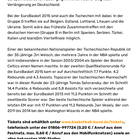
Verlängerung an Deutschland.
Bei der EuroBasket 2015 sind auch die Tschechen mit dabei. In der
Gruppe D treffen sie auf Belgien, Estland, Lettland, Litauen und die
Ukraine. Somit wäre das früheste Zusammentreffen mit den
deutschen Herren (Gruppe B in Berlin mit Spanien, Serbien, Türkei,
Italien und Island)im Viertelfinale möglich.
Einer der bekanntesten Nationalspieler der Tschechischen Republik ist
der 35-jährige Jiri Welsch, der mehrere Jahre in der NBA spielte und
sich insbesondere in der Saison 2003/2004 als Spieler der Boston
Celtics einen Namen machte. In der zweiten Qualifikationsrunde für
die EuroBasket 2015 kam er auf durchschnittlich 7,7 Punkte, 4,2
Rebounds und 4,3 Assists. Topscorer der tschechischen Mannschaft
war in dieser Runde der 23-jährige Tomás Satoransky, der im Schnitt
14,4 Punkte, 6 Rebounds und 5,8 Assists für sich verzeichnete und
bereits bei der EuroBasket 2013 mit 11,2 Punkten im Schnitt der
zweitbeste Scorer war. Der beste tschechische Spieler während der
letzten EM war mit 17 Punkten und 11,2 Rebounds Jan Vesely, der von
2011 bis 2014 bei den Washington Wizards in der NBA spielte.
Tickets sind erhältlich unter
www.basketball-bund.de/tickets
,
telefonisch unter der 01806-997724 (0,20 € / Anruf aus dem
Festnetz, max. 0,60 € / Anruf aus den Mobilfunknetzen) sowie an
allen bekannten VVK-Stellen.