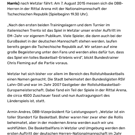
Harris)
nach Wetzlar fährt: Am 7. August 2015 messen sich die DBB-
Herren in der Rittal Arena mit der Nationalmannschaft der
Tschechischen Republik (Spielbeginn 19.30 Uhr).
„Nach den ersten beiden Trainingslagern und dem Turnier im
italienischen Trento ist das Spiel in Wetzlar unser erster Auftritt im
EM-Jahr vor eigenem Publikum. Viele Spieler, die dann auch bei der
EuroBasket in der deutschen Mannschaft stehen werden, laufen
bereits gegen die Tschechische Republik auf. Wir setzen auf eine
große Begeisterung unter den Fans und werden alles dafür tun, dass
das Spiel ein tolles Basketball-Erlebnis wird“, blickt Bundestrainer
Chris Fleming auf die Partie voraus.
Wetzlar hat sich bisher vor allem im Bereich des Rollstuhlbasketballs
einen Namen gemacht. Die Stadt beheimatet den Bundesligisten RSV
Lahn-Dill und war im Jahr 2007 Gastgeber der Rollstuhlbasketball-
Europameisterschaft. Dabei fand ein Teil der Spiele in der Rittal Arena,
die circa 4500 Zuschauer fasst und nun Austragungsort des
Länderspiels ist, statt.
Armin Andres, DBB-Vizepräsident für Leistungssport: „Wetzlar ist ein
toller Standort für Basketball. Bisher waren hier zwar eher die Rollis
beheimatet, aber in der modernen Arena werden auch wir uns
wohlfühlen. Die Basketballfans in Wetzlar und Umgebung werden den
ersten Auftritt der deutschen Herren-Nationalmannschaft im Jahr