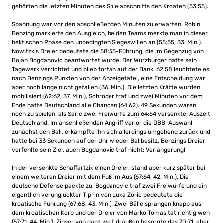
gehörten die letzten Minuten des Spielabschnitts den Kroaten (53:55).
Spannung war vor den abschließenden Minuten zu erwarten. Robin
Benzing markierte den Ausgleich, beiden Teams merkte man in dieser
hektischen Phase den unbedingten Siegeswillen an (55:55, 33. Min.).
Nowitzkis Dreier bedeutete die 58:55-Führung, die im Gegenzug von
Bojan Bogdanovic beantwortet wurde. Der Würzburger hatte sein
Tagewerk verrichtet und blieb fortan auf der Bank. 62:58 leuchtete es
nach Benzings Punkten von der Anzeigetafel, eine Entscheidung war
aber noch lange nicht gefallen (36. Min.). Die letzten Kräfte wurden
mobilisiert (62:62, 37. Min.), Schröder traf und zwei Minuten vor dem
Ende hatte Deutschland alle Chancen (64:62). 49 Sekunden waren
noch zu spielen, als Saric zwei Freiwürfe zum 64:64 versenkte: Auszeit
Deutschland. Im anschließenden Angriff verlor die DBB-Auswahl
zunächst den Ball, erkämpfte ihn sich allerdings umgehend zurück und
hatte bei 33 Sekunden auf der Uhr wieder Ballbesitz. Benzings Dreier
verfehlte sein Ziel, auch Bogdanovic traf nicht: Verlängerung!
In der versenkte Schaffartzik einen Dreier, stand aber kurz später bei
einem weiteren Dreier mit dem Fuß im Aus (67:64, 42. Min.). Die
deutsche Defense packte zu, Bogdanovic traf zwei Freiwürfe und ein
eigentlich verunglückter Tip-in von Luka Zoric bedeutete die
kroatische Führung (67:68, 43. Min.). Zwei Bälle sprangen knapp aus
dem kroatischen Korb und der Dreier von Marko Tomas tat richtig weh
(67:71, 44. Min.). Zipser von ganz weit draußen besorgte das 70:71, aber