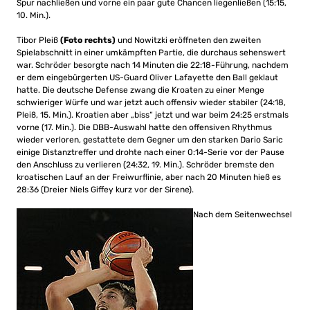
Spur nachließen und vorne ein paar gute Chancen liegenließen (15:15,
10. Min.).
Tibor Pleiß
(Foto rechts)
und Nowitzki eröffneten den zweiten
Spielabschnitt in einer umkämpften Partie, die durchaus sehenswert
war. Schröder besorgte nach 14 Minuten die 22:18-Führung, nachdem
er dem eingebürgerten US-Guard Oliver Lafayette den Ball geklaut
hatte. Die deutsche Defense zwang die Kroaten zu einer Menge
schwieriger Würfe und war jetzt auch offensiv wieder stabiler (24:18,
Pleiß, 15. Min.). Kroatien aber „biss“ jetzt und war beim 24:25 erstmals
vorne (17. Min.). Die DBB-Auswahl hatte den offensiven Rhythmus
wieder verloren, gestattete dem Gegner um den starken Dario Saric
einige Distanztreffer und drohte nach einer 0:14-Serie vor der Pause
den Anschluss zu verlieren (24:32, 19. Min.). Schröder bremste den
kroatischen Lauf an der Freiwurflinie, aber nach 20 Minuten hieß es
28:36 (Dreier Niels Giffey kurz vor der Sirene).
Nach dem Seitenwechsel