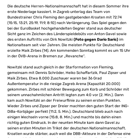
Die deutsche Herren-Nationalmannschaft hat in diesem Sommer ihre
erste Niederlage kassiert. In Zagreb unterlag das Team von
Bundestrainer Chris Fleming den gastgebenden Kroaten mit 72:74
(15:15, 13:21, 25:19, 11:9, 8:10) nach Verlängerung. Das Spiel gegen den
bei der EuroBasket hochgehandelten Gegner stand aus deutscher
Sicht ganz im Zeichen des Länderspieldebüts von Anton Gavel sowie
des ersten Auftritts von Dirk Nowitzki
(Foto gegen Dario Saric)
im
Nationalteam seit vier Jahren. Die meisten Punkte für Deutschland
erzielte Maik Zirbes (14). Am kommenden Sonntag kommt es um 15 Uhr
in der ÖVB-Arena in Bremen zur „Revanche“.
Nowitzki stand auch gleich in der Starformation von Fleming,
gemeinsam mit Dennis Schröder, Heiko Schaffartzik, Paul Zipser und
Maik Zirbes. Etwa 8.000 Zuschauer waren bei 36 Grad
Außentemperatur in die riesige Zagreb Arena (Kapazität 20.000)
gekommen. Zirbes mit schöner Bewegung zum Korb und Schröder mit
seinem unnachahmlichen Antritt legten zum 4:0 vor (2. Min.). Dann
kam auch Nowitzki an der Freiwurflinie zu seinen ersten Punkten.
Wieder Zirbes und Zipser per Dreier machten den guten Start der ING-
DiBa-Korbjäger perfekt (11:2, 5. Min.). Deutschland blieb auch nach
einigen Wechseln vorne (15:8, 8. Min.) und machte bis dahin einen
richtig guten Eindruck. In der neunten Minute kam dann Gavel zu
seinen ersten Minuten im Trikot der deutschen Nationalmannschaft.
Kroatien wurde stärker, auch weil die DBB-Akteure in der Defense eine