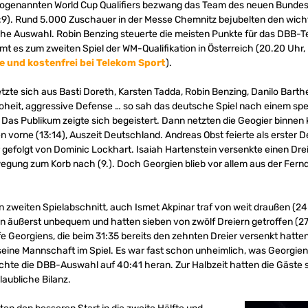
sogenannten World Cup Qualifiers bezwang das Team des neuen Bundest
19:9). Rund 5.000 Zuschauer in der Messe Chemnitz bejubelten den wich
e Auswahl. Robin Benzing steuerte die meisten Punkte für das DBB-
t es zum zweiten Spiel der WM-Qualifikation in Österreich (20.20 Uhr
ve und kostenfrei bei Telekom Sport
).
etzte sich aus Basti Doreth, Karsten Tadda, Robin Benzing, Danilo Barth
eit, aggressive Defense … so sah das deutsche Spiel nach einem spek
. Das Publikum zeigte sich begeistert. Dann netzten die Geogier binnen k
 vorne (13:14), Auszeit Deutschland. Andreas Obst feierte als erster 
 gefolgt von Dominic Lockhart. Isaiah Hartenstein versenkte einen Dr
gung zum Korb nach (9.). Doch Georgien blieb vor allem aus der Fern
n zweiten Spielabschnitt, auch Ismet Akpinar traf von weit draußen (24:
en äußerst unbequem und hatten sieben von zwölf Dreiern getroffen (2
fe Georgiens, die beim 31:35 bereits den zehnten Dreier versenkt hatten
seine Mannschaft im Spiel. Es war fast schon unheimlich, was Georgien a
achte die DBB-Auswahl auf 40:41 heran. Zur Halbzeit hatten die Gäste 
laubliche Bilanz.