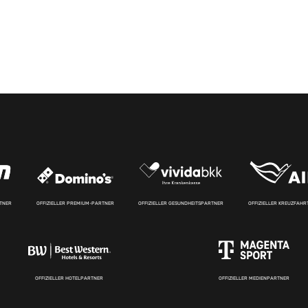
RTNER
OFFIZIELLER PREMIUM-PARTNER
OFFIZIELLER GESUNDHEITSPARTNER
OFFIZIELLER KREUZFAH
OFFIZIELLER HOTELPARTNER
OFFIZIELLER MEDIENPARTNER