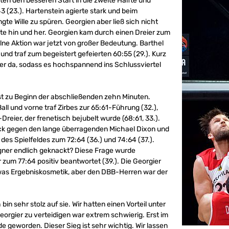
en den besseren Start in die zweite Hälfte und
 (23.). Hartenstein agierte stark und beim
e Wille zu spüren. Georgien aber ließ sich nicht
e hin und her. Georgien kam durch einen Dreier zum
elne Aktion war jetzt von großer Bedeutung. Barthel
nd traf zum begeistert gefeierten 60:55 (29.). Kurz
er da, sodass es hochspannend ins Schlussviertel
bst zu Beginn der abschließenden zehn Minuten.
ll und vorne traf Zirbes zur 65:61-Führung (32.),
reier, der frenetisch bejubelt wurde (68:61, 33.).
ock gegen den lange überragenden Michael Dixon und
des Spielfeldes zum 72:64 (36.) und 74:64 (37.).
ner endlich geknackt? Diese Frage wurde
zum 77:64 positiv beantwortet (39.). Die Georgier
was Ergebniskosmetik, aber den DBB-Herren war der
 bin sehr stolz auf sie. Wir hatten einen Vorteil unter
Georgier zu verteidigen war extrem schwierig. Erst im
de geworden. Dieser Sieg ist sehr wichtig. Wir lassen