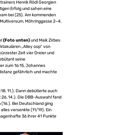
rainers Henrik Rödl Georgien
tigen Erfolg und sahen eine
Team bei (25). Am kommenden
, Multiversum, Möhringgasse 2–4,
el
(Foto unten)
und Maik Zirbes
takulären „Alley oop“ von
ürzester Zeit vier Dreier und
Debütant seine
eier zum 16:15, Johannes
distanz gefährlich und machte
18, 11.). Dann debütierte auch
7:26, 14.). Die DBB-Auswahl fand
 (16.). Bei Deutschland ging
lles versenkte (11/19). Ein
sagenhafte 36 ihrer 41 Punkte