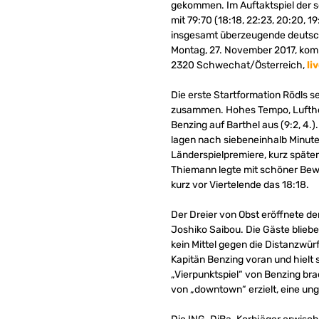
gekommen. Im Auftaktspiel der 
mit 79:70 (18:18, 22:23, 20:20, 
insgesamt überzeugende deutsch
Montag, 27. November 2017, komm
2320 Schwechat/Österreich,
li
Die erste Startformation Rödls s
zusammen. Hohes Tempo, Lufthoh
Benzing auf Barthel aus (9:2, 4.)
lagen nach siebeneinhalb Minuten
Länderspielpremiere, kurz später
Thiemann legte mit schöner Bewe
kurz vor Viertelende das 18:18.
Der Dreier von Obst eröffnete de
Joshiko Saibou. Die Gäste blieb
kein Mittel gegen die Distanzwür
Kapitän Benzing voran und hielt 
„Vierpunktspiel“ von Benzing br
von „downtown“ erzielt, eine ung