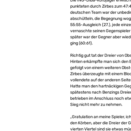
Die ING-DiBa-Korbjäger erwischt
punkteten durch Zirbes zum 47:43
deutschen Team war der unbedingt
abschütteln, die Begegnung wogt
55:55-Ausgleich (27.), jede einz
vernaschte seinen Gegenspieler u
später war der Gegner aber wied
ging (60:61).
Richtig gut tat der Dreier von O
Hinten erkämpfte man sich den Ba
gefolgt von einem weiteren Obst-D
Zirbes überzeugte mit einem Bl
vollendete auf der anderen Seite 
Hatte man den hartnäckigen Geg
spätestens nach Benzings Dreier 
betrieben im Anschluss noch et
Sieg nicht mehr zu nehmen.
„Gratulation an meine Spieler, ich
den Körben, aber die Dreier der 
vierten Viertel sind sie etwas mü