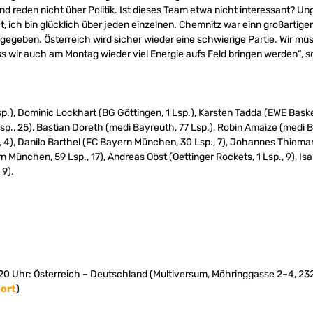
d reden nicht über Politik. Ist dieses Team etwa nicht interessant? Un
t, ich bin glücklich über jeden einzelnen. Chemnitz war einn großartige
ft gegeben. Österreich wird sicher wieder eine schwierige Partie. Wir mü
s wir auch am Montag wieder viel Energie aufs Feld bringen werden“, s
sp.), Dominic Lockhart (BG Göttingen, 1 Lsp.), Karsten Tadda (EWE Baske
sp., 25), Bastian Doreth (medi Bayreuth, 77 Lsp.), Robin Amaize (medi B
e, 4), Danilo Barthel (FC Bayern München, 30 Lsp., 7), Johannes Thie
rn München, 59 Lsp., 17), Andreas Obst (Oettinger Rockets, 1 Lsp., 9), I
9).
.20 Uhr: Österreich – Deutschland (Multiversum, Möhringgasse 2–4, 
port
)