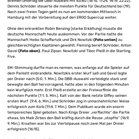
Bremen unterlag die DBB-Auswahl mit 63:80 (16:15, 11:24, 14:19, 22:22).
Dennis Schröder steuerte die meisten Punkte für Deutschland bei (19).
Nach zwei freien Tagen geht es nun am kommenden Mittwoch in
Hamburg mit der Vorbereitung auf den ERGO Supercup weiter.
Ohne den erkrankten Robin Benzing (starke Erkältung) musste die
deutsche Mannschaft heute auskommen. Vor der Partie hatte die
Mannschaft Heiko Schaffartzik und Dirk Nowitzki
(Foto unten)
zu
gleichberechtigten Kapitänen gewählt. Fleming berief Schröder, Anton
Gavel
(Foto oben)
, Paul Zipser, Nowitzki und Tibor Pleiß in die Starting
Five.
EM-Stimmung durfte man es nennen, was anfangs auf die Spieler auf
dem Parkett einbrandete. Nowitzkis erster Wurf saß und Gavel legte
per Dreier nach (5:0, 1. Min.). Die DBB-Auswahl verteidigte stark und
bewegte den Ball hervorragend, hatte aber in den folgenden Minuten
kein Wurfglück mehr. Erst Pleiß erzielte an der Freiwurflinie die
nächsten Punkte (7:1, 5. Min.). Kalt von der Bank netzte Giffey seinen
ersten Wurf (9:4, 6. Min.) und Schröder zog in unnachahmlicher Weise
erfolgreich zum Korb (11:4, 7. Min.). Dem Publikum wurde ein enorm
temporeiches Spiel geboten. Nach Kings Dreier „verflachte“ die Partie
etwas, bis Maik Zirbes den Ball kräftig durch die Reuse „stopfte“ (16:9,
9. Min.). Kroatien war bis zur Viertelpause noch zwei Mal per Dreier
erfolgreich (16:15).