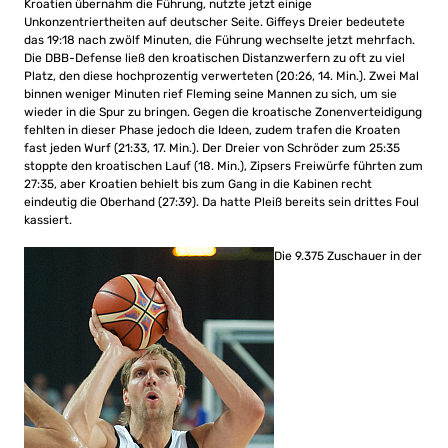
Kroatien übernahm die Führung, nutzte jetzt einige
Unkonzentriertheiten auf deutscher Seite. Giffeys Dreier bedeutete
das 19:18 nach zwölf Minuten, die Führung wechselte jetzt mehrfach.
Die DBB-Defense ließ den kroatischen Distanzwerfern zu oft zu viel
Platz, den diese hochprozentig verwerteten (20:26, 14. Min.). Zwei Mal
binnen weniger Minuten rief Fleming seine Mannen zu sich, um sie
wieder in die Spur zu bringen. Gegen die kroatische Zonenverteidigung
fehlten in dieser Phase jedoch die Ideen, zudem trafen die Kroaten
fast jeden Wurf (21:33, 17. Min.). Der Dreier von Schröder zum 25:35
stoppte den kroatischen Lauf (18. Min.), Zipsers Freiwürfe führten zum
27:35, aber Kroatien behielt bis zum Gang in die Kabinen recht
eindeutig die Oberhand (27:39). Da hatte Pleiß bereits sein drittes Foul
kassiert.
Die 9.375 Zuschauer in der