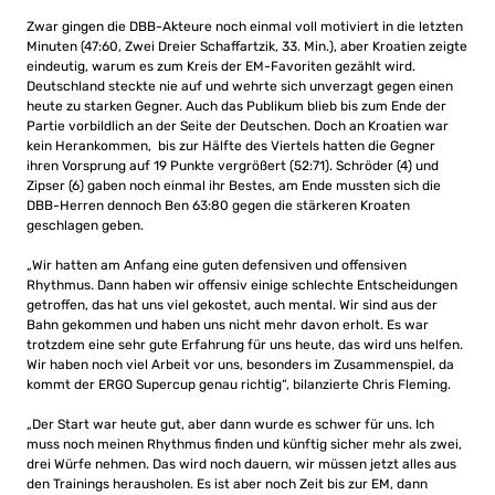
Zwar gingen die DBB-Akteure noch einmal voll motiviert in die letzten
Minuten (47:60, Zwei Dreier Schaffartzik, 33. Min.), aber Kroatien zeigte
eindeutig, warum es zum Kreis der EM-Favoriten gezählt wird.
Deutschland steckte nie auf und wehrte sich unverzagt gegen einen
heute zu starken Gegner. Auch das Publikum blieb bis zum Ende der
Partie vorbildlich an der Seite der Deutschen. Doch an Kroatien war
kein Herankommen, bis zur Hälfte des Viertels hatten die Gegner
ihren Vorsprung auf 19 Punkte vergrößert (52:71). Schröder (4) und
Zipser (6) gaben noch einmal ihr Bestes, am Ende mussten sich die
DBB-Herren dennoch Ben 63:80 gegen die stärkeren Kroaten
geschlagen geben.
„Wir hatten am Anfang eine guten defensiven und offensiven
Rhythmus. Dann haben wir offensiv einige schlechte Entscheidungen
getroffen, das hat uns viel gekostet, auch mental. Wir sind aus der
Bahn gekommen und haben uns nicht mehr davon erholt. Es war
trotzdem eine sehr gute Erfahrung für uns heute, das wird uns helfen.
Wir haben noch viel Arbeit vor uns, besonders im Zusammenspiel, da
kommt der ERGO Supercup genau richtig“, bilanzierte Chris Fleming.
„Der Start war heute gut, aber dann wurde es schwer für uns. Ich
muss noch meinen Rhythmus finden und künftig sicher mehr als zwei,
drei Würfe nehmen. Das wird noch dauern, wir müssen jetzt alles aus
den Trainings herausholen. Es ist aber noch Zeit bis zur EM, dann