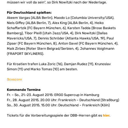
müssen wir voll da sein“, so Dirk Nowitzki nach der Niederlage.
Für Deutschland spielten:
Akeem Vargas (ALBA Berlin), Maodo Lo (Columbia University/USA),
Niels Giffey (ALBA Berlin, 7), Alex King (ALBA Berlin, 4), Heiko
Schaffartzik (FC Bayern München, 6), Karsten Tadda (Brose Baskets
Bamberg), Tibor Pleiß (Utah Jazz/USA, 4), Dirk Nowitzki (Dallas
Mavericks/USA, 7), Dennis Schröder (Atlanta Hawks/USA, 19), Paul
Zipser (FC Bayern München, 8), Anton Gavel (FC Bayern München, 4),
Maik Zirbes (Roter Stern Belgrad/Serbien, 4), Johannes Voigtmann
(FRAPORT SKYLINERS).
Für Kroatien trafen Luka Zoric (16), Damjan Rudez (11), Krunoslav
Simon (11) und Marko Tomas (10) am besten.
Boxscore
Kommende Termine
Fr. – So., 21.-23. August 2015: ERGO Supercup in Hamburg
Fr., 28. August 2015, 20.00 Uhr: Frankreich – Deutschland (Straßburg)
So., 30. August 2015, 15.00 Uhr: Deutschland – Frankreich (Köln)
Tickets für die Vorbereitungsspiele der DBB-Herren gibt es
hier
.