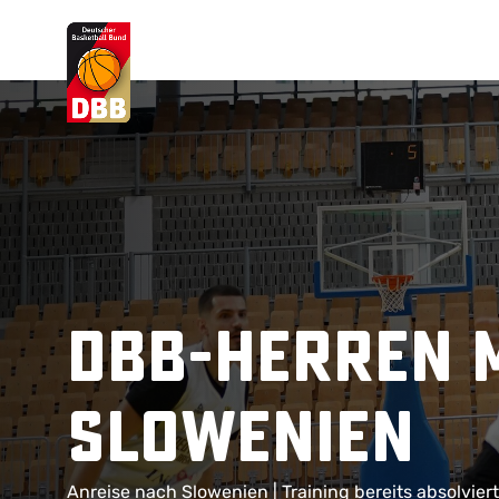
Suchvorschläge
Lorem Ipsum
Dolor Sit
Amet Valputo
DBB-Herren 
Slowenien
Anreise nach Slowenien | Training bereits absolviert