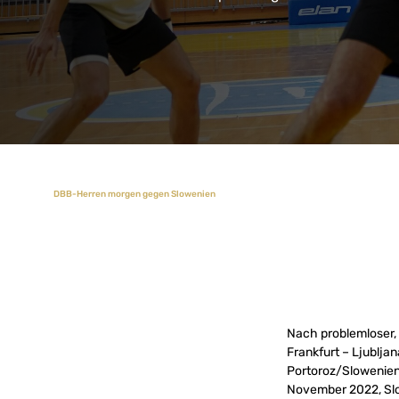
DBB-Herren morgen gegen Slowenien
Nach problemloser, 
Frankfurt – Ljublja
Portoroz/Slowenien
November 2022, Slow