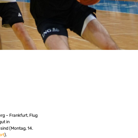
g – Frankfurt, Flug
ut in
sind (Montag, 14.
rt
).