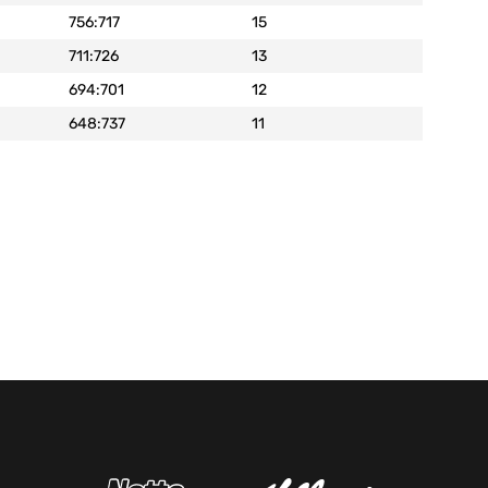
756:717
15
711:726
13
694:701
12
648:737
11