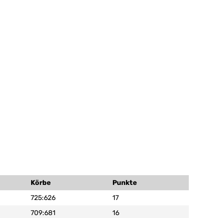
Körbe
Punkte
725:626
17
709:681
16