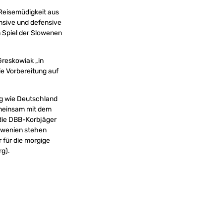
 Reisemüdigkeit aus
nsive und defensive
 Spiel der Slowenen
Greskowiak „in
ie Vorbereitung auf
eg wie Deutschland
gemeinsam mit dem
die DBB-Korbjäger
lowenien stehen
 für die morgige
rg).