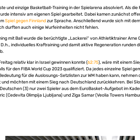
e und einzige Basketball-Training in der Spielarena absolviert. Als die
urde intensiv am eigenen Spiel gearbeitet. Dabei kamen zunächst offe
dem
Spiel gegen Finnland
zur Sprache. Anschließend wurde sich mit dem
ich durften auch einige Wurfeinheiten nicht fehlen.
ning mit Ball wurde die berüchtigte „Lackerei“ von Athletiktrainer Arne 
.h., individuelles Kraftraining und damit aktive Regeneration runden d
b.
eitag relativ klar in Israel gewinnen konnte (
62:75
), wäre mit einem Si
lls für den FIBA World Cup 2023 qualifiziert. Da jedes einzelne Spiel 
 Bedeutung für die Auslosungs-Setzlisten zur WM haben kann, nehmen 
nst und möchten mit einem Sieg nach Deutschland zurückkehren. Bei S
 Deutschen (3) nur zwei Spieler aus dem EuroBasket-Aufgebot im Kader
c (Cedevita Olimpija Ljubljana) und Ziga Samar (Veolia Towers Hambu