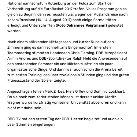
Nationalmannschaft in Rotenburg an der Fulda zum Start der
Vorbereitung auf die EuroBasket 2017 trafen. Volles Progamm gab es
gleich zu Beginn, denn es mussten u.a. wegen der Auslandsreise nach
Kasan/Russland (10.-14. August 2017) noch einige Formalitäten
erledigt und Unterschriften
(Foto Johannes Voigtmann)
geleistet
werden.
Nach einem stärkenden Mittagessen und kurzer Ruhe auf den
Zimmern ging es dann schnell „ans Eingemachte“. Im ersten
Teammeeting stimmten Headcoach Chris Fleming, DBB-Vizepäsident
Armin Andres und DBB-Sportdirektor Ralph Held die Anwesenden auf
den anstehenden Sommer ein und klärten zusätzlich ein paar
organisatorische Dinge. Und dann war auch schon die Arena bereit
zum ersten Training, das über zweieinhalb Stunden ging und den guten
Fitnesszustand der Spieler zeigte.
Angeschlagen fehlen Maik Zirbes, Niels Giffey und Dominic Lockhart.
Ob sie noch zum Kader stoßen können, ist derzeit unklar. Moritz
Wagner wurde kurzfristig von seiner Universität abberufen und kann
nicht mit dabei sein.
DBB-TV hat den ersten Tag der DBB-Herren begleitet und auch ein
paar Stimmen eingefangen.