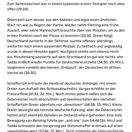
Zum Seitenwechsel war in einem typischen ersten Testspiel noch alles
offen (29:24).
Österreich kam besser aus den Kabinen und legte einen ähnlichen
Start hin wie zu Beginn der Partie. Wieder nahm Fleming eine frühe
Auszeit, aber seine Mannschaft brauchte über vier Minuten, um zu den
ersten Punkten nach der Pause zu kommen (32:30, Dreier King).
Deutschland variierte in der Defense, suchte offensiv allerdings
weiterhin nach einem passenden Rezept. Zu hektisch und ungeduldig
wurde in diesen Minuten agiert, Wurfglück stellte sich ebenso nicht
ein. Minutenlang passierte auf dem Scoreboard so gut wie nichts, ehe
Tadda endlich wieder Punkte für Deutschland erzielte (34:30, 29. Min.).
Voigtmann rundete den kleinen „Endspurt“ der Deutschen im dritten
Viertel ab (36:30).
Schaffartzik erfreute die Handvoll deutscher Anhänger mit einem
Dreier zum Auftakt des Schlussabschnitts, Vargas erhöhte an der
Freiwurflinie (41:32, 32. Min.). Noch immer jedoch ließen sich die
Österreicher nicht abschütteln und beantworteten den nächsten
Schaffartzik-Dreier ebenfalls von „downtown“ (44:38, 33. Min.). Kleins
Dreier besorgte die höchste deutsche Führung, aber die Österreicher
hatten jetzt ebenfalls Gefallen an Distanztrefern gefunden. Eine tolle
Bewegung von Benzing führte per „and one“ zum 54:46 (36. Min.) und
Tadda schraubte den Vorsprung per Distanztreffer erstmals auf einen
zweistelligen Wert (57:46, 37. Min.). Jetzt erlahmte die österreichische