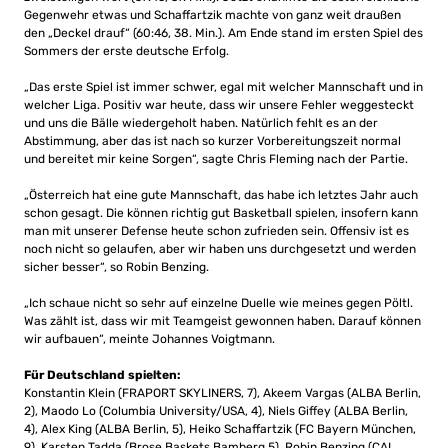
Gegenwehr etwas und Schaffartzik machte von ganz weit draußen
den „Deckel drauf“ (60:46, 38. Min.). Am Ende stand im ersten Spiel des
Sommers der erste deutsche Erfolg.
„Das erste Spiel ist immer schwer, egal mit welcher Mannschaft und in
welcher Liga. Positiv war heute, dass wir unsere Fehler weggesteckt
und uns die Bälle wiedergeholt haben. Natürlich fehlt es an der
Abstimmung, aber das ist nach so kurzer Vorbereitungszeit normal
und bereitet mir keine Sorgen“, sagte Chris Fleming nach der Partie.
„Österreich hat eine gute Mannschaft, das habe ich letztes Jahr auch
schon gesagt. Die können richtig gut Basketball spielen, insofern kann
man mit unserer Defense heute schon zufrieden sein. Offensiv ist es
noch nicht so gelaufen, aber wir haben uns durchgesetzt und werden
sicher besser“, so Robin Benzing.
„Ich schaue nicht so sehr auf einzelne Duelle wie meines gegen Pöltl.
Was zählt ist, dass wir mit Teamgeist gewonnen haben. Darauf können
wir aufbauen“, meinte Johannes Voigtmann.
Für Deutschland spielten:
Konstantin Klein (FRAPORT SKYLINERS, 7), Akeem Vargas (ALBA Berlin,
2), Maodo Lo (Columbia University/USA, 4), Niels Giffey (ALBA Berlin,
4), Alex King (ALBA Berlin, 5), Heiko Schaffartzik (FC Bayern München,
9), Karsten Tadda (Brose Baskets Bamberg 5), Robin Benzing (CAI