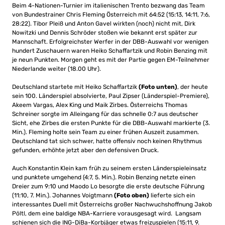
Beim 4-Nationen-Turnier im italienischen Trento bezwang das Team
von Bundestrainer Chris Fleming Österreich mit 64:52 (15:13, 14:11, 7:6,
28:22). Tibor Pleiß und Anton Gavel wirkten (noch) nicht mit, Dirk
Nowitzki und Dennis Schröder stoßen wie bekannt erst später zur
Mannschaft. Erfolgreichster Werfer in der DBB-Auswahl vor wenigen
hundert Zuschauern waren Heiko Schaffartzik und Robin Benzing mit
je neun Punkten. Morgen geht es mit der Partie gegen EM-Teilnehmer
Niederlande weiter (18.00 Uhr).
Deutschland startete mit Heiko Schaffartzik
(Foto unten)
, der heute
sein 100. Länderspiel absolvierte, Paul Zipser (Länderspiel-Premiere),
Akeem Vargas, Alex King und Maik Zirbes. Österreichs Thomas
Schreiner sorgte im Alleingang für das schnelle 0:7 aus deutscher
Sicht, ehe Zirbes die ersten Punkte für die DBB-Auswahl markierte (3.
Min.). Fleming holte sein Team zu einer frühen Auszeit zusammen.
Deutschland tat sich schwer, hatte offensiv noch keinen Rhythmus
gefunden, erhöhte jetzt aber den defensiven Druck.
Auch Konstantin Klein kam früh zu seinem ersten Länderspieleinsatz
und punktete umgehend (4:7, 5. Min.). Robin Benzing netzte einen
Dreier zum 9:10 und Maodo Lo besorgte die erste deutsche Führung
(11:10, 7. Min.). Johannes Voigtmann
(Foto oben)
lieferte sich ein
interessantes Duell mit Österreichs großer Nachwuchshoffnung Jakob
Pöltl, dem eine baldige NBA-Karriere vorausgesagt wird. Langsam
schienen sich die ING-DiBa-Korbjäger etwas freizuspielen (15:11, 9.