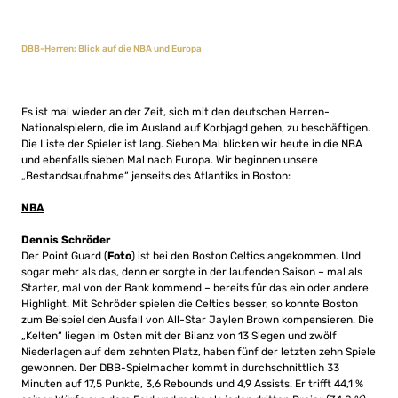
DBB-Herren: Blick auf die NBA und Europa
Es ist mal wieder an der Zeit, sich mit den deutschen Herren-
Nationalspielern, die im Ausland auf Korbjagd gehen, zu beschäftigen.
Die Liste der Spieler ist lang. Sieben Mal blicken wir heute in die NBA
und ebenfalls sieben Mal nach Europa. Wir beginnen unsere
„Bestandsaufnahme“ jenseits des Atlantiks in Boston:
NBA
Dennis Schröder
Der Point Guard (
Foto
) ist bei den Boston Celtics angekommen. Und
sogar mehr als das, denn er sorgte in der laufenden Saison – mal als
Starter, mal von der Bank kommend – bereits für das ein oder andere
Highlight. Mit Schröder spielen die Celtics besser, so konnte Boston
zum Beispiel den Ausfall von All-Star Jaylen Brown kompensieren. Die
„Kelten“ liegen im Osten mit der Bilanz von 13 Siegen und zwölf
Niederlagen auf dem zehnten Platz, haben fünf der letzten zehn Spiele
gewonnen. Der DBB-Spielmacher kommt in durchschnittlich 33
Minuten auf 17,5 Punkte, 3,6 Rebounds und 4,9 Assists. Er trifft 44,1 %