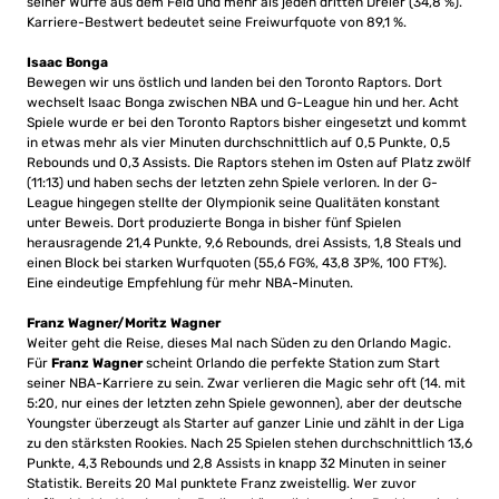
seiner Würfe aus dem Feld und mehr als jeden dritten Dreier (34,8 %).
Karriere-Bestwert bedeutet seine Freiwurfquote von 89,1 %.
Isaac Bonga
Bewegen wir uns östlich und landen bei den Toronto Raptors. Dort
wechselt Isaac Bonga zwischen NBA und G-League hin und her. Acht
Spiele wurde er bei den Toronto Raptors bisher eingesetzt und kommt
in etwas mehr als vier Minuten durchschnittlich auf 0,5 Punkte, 0,5
Rebounds und 0,3 Assists. Die Raptors stehen im Osten auf Platz zwölf
(11:13) und haben sechs der letzten zehn Spiele verloren. In der G-
League hingegen stellte der Olympionik seine Qualitäten konstant
unter Beweis. Dort produzierte Bonga in bisher fünf Spielen
herausragende 21,4 Punkte, 9,6 Rebounds, drei Assists, 1,8 Steals und
einen Block bei starken Wurfquoten (55,6 FG%, 43,8 3P%, 100 FT%).
Eine eindeutige Empfehlung für mehr NBA-Minuten.
Franz Wagner/Moritz Wagner
Weiter geht die Reise, dieses Mal nach Süden zu den Orlando Magic.
Für
Franz Wagner
scheint Orlando die perfekte Station zum Start
seiner NBA-Karriere zu sein. Zwar verlieren die Magic sehr oft (14. mit
5:20, nur eines der letzten zehn Spiele gewonnen), aber der deutsche
Youngster überzeugt als Starter auf ganzer Linie und zählt in der Liga
zu den stärksten Rookies. Nach 25 Spielen stehen durchschnittlich 13,6
Punkte, 4,3 Rebounds und 2,8 Assists in knapp 32 Minuten in seiner
Statistik. Bereits 20 Mal punktete Franz zweistellig. Wer zuvor