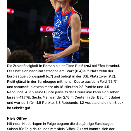
Die Zuverlässigkeit in Person bleibt Tibor Pleiß (
re.
) bei Efes Istanbul.
Efes hat sich nach katastrophalem Start (0:4) auf Platz zehn der
Euroleague vorgespielt (6:7) und belegt in der BSL Platz zwei (9:2).
Pleiß glänzt in der Euroleague mit hoher Quote aus dem Feld (65 %)
und sammelt in etwas mehr als 18 Minuten 9,8 Punkte und 4,5
Rebounds. Auch seine Quote jenseits der Dreierlinie kann sich sehen
lassen (41,7 %). Sechs Mal war der 2,18 m Center in der BSL mit dabei
und war dort für 11,8 Punkte, 5,3 Rebounds, 1,2 Assists und einen Block
im Schnitt gut.
Niels Giffey
Mit neun Niederlagen in Folge begann die diesjährige Euroleague-
Saison für Zalgiris Kaunas mit Niels Giffey. Zuletzt konnte sich der