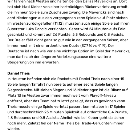
Wir fahren nach Westen und halten bei den Dallas Mavericks an. Dort
hat sich Maxi Kleber von einer hartnäckigen Rückenverletzung erholt,
die ihn neun Spiele zum Zuschauen zwang. Die Mavericks sind nach
acht Niederlagen aus den vergangenen zehn Spielen auf Platz sieben
im Westen zurückgefallen (11:12), mussten auch einige Spiele auf ihren
Superstar Luka Doncic verzichten. Kleber wird 24 Minuten aufs Feld
geschickt und kommt auf 7,6 Punkte, 5,3 Rebounds und 0,8 Assists.
Der Dreier fällt nicht ganz so gut wie in der vergangenen Saison, aber
immer noch mit einer ordentlichen Quote (37,7 % vs 41 %). Der
Deutsche ist nach wie vor eine wichtige Option im Spiel der Mavericks,
man darf nach der längeren Verletzungspause eine weitere
Steigerung von ihm erwarten.
Daniel Theis
In Houston befinden sich die Rockets mit Daniel Theis nach einer 15
Spiele langen Talfahrt nun bereits auf einer sechs Spiele langen
Siegesstrecke. Mit sieben Siegen und 16 Niederlagen ist die Bilanz auf
Platz 13 im Westen zwar immer noch weit vom Playoff-Niveau
entfernt, aber das Team hat zuletzt gezeigt, dass es gewinnen kann.
Theis musste einige Spiele verletzt passen, kommt aber in 17 Spielen
und durchschnittlich 23 Minuten Spielzeit auf ordentliche 8,4 Punkte,
4,8 Rebounds und 0,8 Assists. Ähnlich wie bei Kleber geht da sicher
noch mehr. Zuletzt fiel der Name Theis bei Trade-Gerüchten immer
wieder.