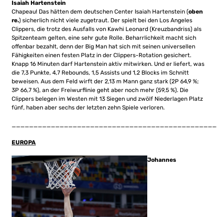
Isaiah Hartenstein
Chapeau! Das hätten dem deutschen Center Isaiah Hartenstein (
oben
re.
) sicherlich nicht viele zugetraut. Der spielt bei den Los Angeles
Clippers, die trotz des Ausfalls von Kawhi Leonard (Kreuzbandriss) als
Spitzenteam gelten, eine sehr gute Rolle. Beharrlichkeit macht sich
offenbar bezahlt, denn der Big Man hat sich mit seinen universellen
Fähigkeiten einen festen Platz in der Clippers-Rotation gesichert.
Knapp 16 Minuten darf Hartenstein aktiv mitwirken. Und er liefert, was
die 7,3 Punkte, 4,7 Rebounds, 1,5 Assists und 1,2 Blocks im Schnitt
beweisen. Aus dem Feld wirft der 2,13 m Mann ganz stark (2P 64,9 %;
3P 66,7 %), an der Freiwurflinie geht aber noch mehr (59,5 %). Die
Clippers belegen im Westen mit 13 Siegen und zwölf Niederlagen Platz
fünf, haben aber sechs der letzten zehn Spiele verloren.
_______________________________________________
EUROPA
Johannes