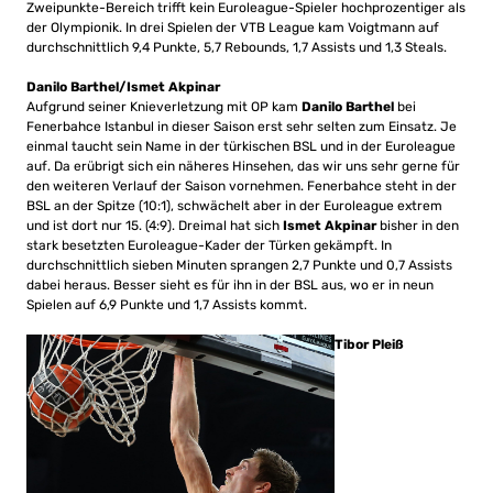
Zweipunkte-Bereich trifft kein Euroleague-Spieler hochprozentiger als
der Olympionik. In drei Spielen der VTB League kam Voigtmann auf
durchschnittlich 9,4 Punkte, 5,7 Rebounds, 1,7 Assists und 1,3 Steals.
Danilo Barthel/Ismet Akpinar
Aufgrund seiner Knieverletzung mit OP kam
Danilo Barthel
bei
Fenerbahce Istanbul in dieser Saison erst sehr selten zum Einsatz. Je
einmal taucht sein Name in der türkischen BSL und in der Euroleague
auf. Da erübrigt sich ein näheres Hinsehen, das wir uns sehr gerne für
den weiteren Verlauf der Saison vornehmen. Fenerbahce steht in der
BSL an der Spitze (10:1), schwächelt aber in der Euroleague extrem
und ist dort nur 15. (4:9). Dreimal hat sich
Ismet Akpinar
bisher in den
stark besetzten Euroleague-Kader der Türken gekämpft. In
durchschnittlich sieben Minuten sprangen 2,7 Punkte und 0,7 Assists
dabei heraus. Besser sieht es für ihn in der BSL aus, wo er in neun
Spielen auf 6,9 Punkte und 1,7 Assists kommt.
Tibor Pleiß