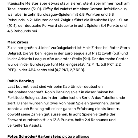
litauische Meister aber etwas stabilisieren, steht aber immer noch am
Tabellenende (3:10). Giffey fiel zuletzt mit einer Corona-Infektion aus,
war aber in zehn Euroleague-Spielen mit 6,8 Punkten und 3,8
Rebounds in 21 Minuten dabei. Zalgiris führt die litauische Liga LKL an
(10:1), der deutsche Forward steuerte in acht Spielen 8,4 Punkte und
4,3 Rebounds bei.
Maik Zirbes
Zu seiner großen „Liebe“ zurückgekehrt ist Maik Zirbes bei Roter Stern
Belgrad. Die Serben liegen in der Euroleague auf Platz zwölf (5:8) und
in der Adriatic League ABA an erster Stelle (9:1). Der deutsche Center
wurde in der Euroleague fünf Mal eingesetzt (12 MIN., 6,8 PKT, 2,2
REB), in der ABA sechs Mal (4,7 PKT, 2,7 REB).
Robin Benzing
Last but not least sind wir beim Kapitän der deutschen
Nationalmannschaft. Robin Benzing spielt in dieser Saison bei
Fortitudo Bologna, das in der italienischen Serie A das Tabellenende
ziert. Bisher wurden nur zwei von neun Spielen gewonnen. Daran
konnte auch Benzing mit seiner ganzen Erfahrung nichts ändern,
obwohl seine Zahlen gut aussehen. In acht Spielen erzielte der
Forward durchschnittlich 13,8 Punkte, holte 2,4 Rebounds und
verteilte 1,6 Assists.
Fotos Schröder/Hartenstein:
picture alliance