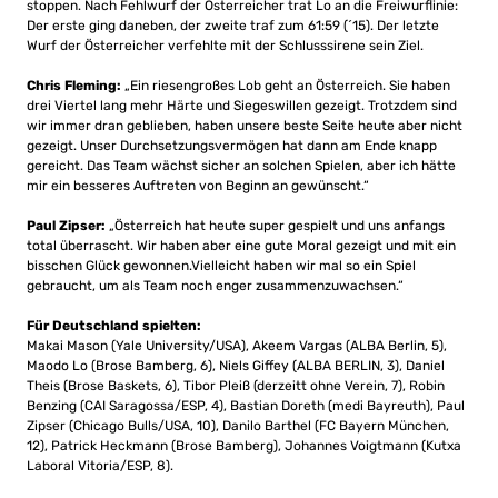
stoppen. Nach Fehlwurf der Österreicher trat Lo an die Freiwurflinie:
Der erste ging daneben, der zweite traf zum 61:59 (´15). Der letzte
Wurf der Österreicher verfehlte mit der Schlusssirene sein Ziel.
Chris Fleming:
„Ein riesengroßes Lob geht an Österreich. Sie haben
drei Viertel lang mehr Härte und Siegeswillen gezeigt. Trotzdem sind
wir immer dran geblieben, haben unsere beste Seite heute aber nicht
gezeigt. Unser Durchsetzungsvermögen hat dann am Ende knapp
gereicht. Das Team wächst sicher an solchen Spielen, aber ich hätte
mir ein besseres Auftreten von Beginn an gewünscht.“
Paul Zipser:
„Österreich hat heute super gespielt und uns anfangs
total überrascht. Wir haben aber eine gute Moral gezeigt und mit ein
bisschen Glück gewonnen.Vielleicht haben wir mal so ein Spiel
gebraucht, um als Team noch enger zusammenzuwachsen.“
Für Deutschland spielten:
Makai Mason (Yale University/USA), Akeem Vargas (ALBA Berlin, 5),
Maodo Lo (Brose Bamberg, 6), Niels Giffey (ALBA BERLIN, 3), Daniel
Theis (Brose Baskets, 6), Tibor Pleiß (derzeitt ohne Verein, 7), Robin
Benzing (CAI Saragossa/ESP, 4), Bastian Doreth (medi Bayreuth), Paul
Zipser (Chicago Bulls/USA, 10), Danilo Barthel (FC Bayern München,
12), Patrick Heckmann (Brose Bamberg), Johannes Voigtmann (Kutxa
Laboral Vitoria/ESP, 8).