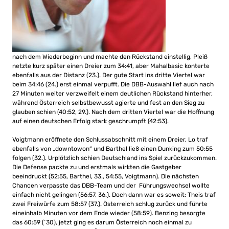
nach dem Wiederbeginn und machte den Rückstand einstellig, Pleiß
netzte kurz später einen Dreier zum 34:41, aber Mahalbasic konterte
ebenfalls aus der Distanz (23.). Der gute Start ins dritte Viertel war
beim 34:46 (24.) erst einmal verpufft. Die DBB-Auswahl lief auch nach
27 Minuten weiter verzweifelt einem deutlichen Rückstand hinterher,
während Österreich selbstbewusst agierte und fest an den Sieg zu
glauben schien (40:52, 29.). Nach dem dritten Viertel war die Hoffnung
auf einen deutschen Erfolg stark geschrumpft (42:53).
Voigtmann eröffnete den Schlussabschnitt mit einem Dreier, Lo traf
ebenfalls von „downtowon“ und Barthel ließ einen Dunking zum 50:55
folgen (32.). Urplötzlich schien Deutschland ins Spiel zurückzukommen.
Die Defense packte zu und erstmals wirkten die Gastgeber
beeindruckt (52:55, Barthel, 33., 54:55, Voigtmann). Die nächsten
Chancen verpasste das DBB-Team und der Führungswechsel wollte
einfach nicht gelingen (56:57, 36.). Doch dann war es soweit: Theis traf
zwei Freiwürfe zum 58:57 (37.). Österreich schlug zurück und führte
eineinhalb Minuten vor dem Ende wieder (58:59). Benzing besorgte
das 60:59 (´30), jetzt ging es darum Österreich noch einmal zu