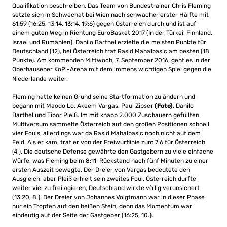
Qualifikation beschreiben. Das Team von Bundestrainer Chris Fleming
setzte sich in Schwechat bei Wien nach schwacher erster Hälfte mit
61:59 (16:25, 13:14, 13:14, 19:6) gegen Österreich durch und ist auf
einem guten Weg in Richtung EuroBasket 2017 (In der Türkei, Finnland,
Israel und Rumänien). Danilo Barthel erzielte die meisten Punkte für
Deutschland (12), bei Österreich traf Rasid Mahalbasic am besten (18
Punkte). Am kommenden Mittwoch, 7. September 2016, geht es in der
Oberhausener KöPi-Arena mit dem immens wichtigen Spiel gegen die
Niederlande weiter.
Fleming hatte keinen Grund seine Startformation zu ändern und
begann mit Maodo Lo, Akeem Vargas, Paul Zipser
(Foto)
, Danilo
Barthel und Tibor Pleiß. Im mit knapp 2.000 Zuschauern gefüllten
Multiversum sammelte Österreich auf den großen Positionen schnell
vier Fouls, allerdings war da Rasid Mahalbasic noch nicht auf dem
Feld. Als er kam, traf er von der Freiwurflinie zum 7:6 für Österreich
(4.). Die deutsche Defense gewährte den Gastgebern zu viele einfache
Würfe, was Fleming beim 8:11-Rückstand nach fünf Minuten zu einer
ersten Auszeit bewegte. Der Dreier von Vargas bedeutete den
Ausgleich, aber Pleiß erhielt sein zweites Foul. Österreich durfte
weiter viel zu frei agieren, Deutschland wirkte völlig verunsichert
(13:20, 8.). Der Dreier von Johannes Voigtmann war in dieser Phase
nur ein Tropfen auf den heißen Stein, denn das Momentum war
eindeutig auf der Seite der Gastgeber (16:25, 10.).