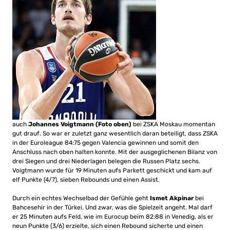
auch
Johannes Voigtmann (Foto oben)
bei ZSKA Moskau momentan
gut drauf. So war er zuletzt ganz wesentlich daran beteiligt, dass ZSKA
in der Euroleague 84:75 gegen Valencia gewinnen und somit den
Anschluss nach oben halten konnte. Mit der ausgeglichenen Bilanz von
drei Siegen und drei Niederlagen belegen die Russen Platz sechs.
Voigtmann wurde für 19 Minuten aufs Parkett geschickt und kam auf
elf Punkte (4/7), sieben Rebounds und einen Assist.
Durch ein echtes Wechselbad der Gefühle geht
Ismet Akpinar
bei
Bahcesehir in der Türkei. Und zwar, was die Spielzeit angeht. Mal darf
er 25 Minuten aufs Feld, wie im Eurocup beim 82:88 in Venedig, als er
neun Punkte (3/6) erzielte, sich einen Rebound sicherte und einen