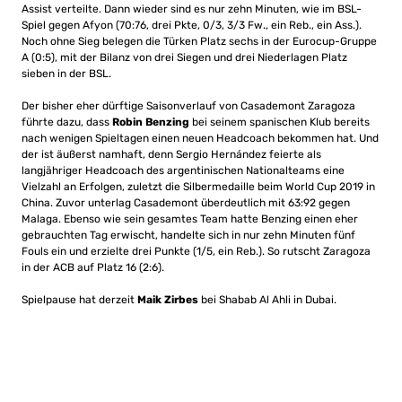
Assist verteilte. Dann wieder sind es nur zehn Minuten, wie im BSL-
Spiel gegen Afyon (70:76, drei Pkte, 0/3, 3/3 Fw., ein Reb., ein Ass.).
Noch ohne Sieg belegen die Türken Platz sechs in der Eurocup-Gruppe
A (0:5), mit der Bilanz von drei Siegen und drei Niederlagen Platz
sieben in der BSL.
Der bisher eher dürftige Saisonverlauf von Casademont Zaragoza
führte dazu, dass
Robin Benzing
bei seinem spanischen Klub bereits
nach wenigen Spieltagen einen neuen Headcoach bekommen hat. Und
der ist äußerst namhaft, denn
Sergio Hernández feierte als
langjähriger Headcoach des argentinischen Nationalteams eine
Vielzahl an Erfolgen, zuletzt die Silbermedaille beim World Cup 2019 in
China. Zuvor unterlag Casademont überdeutlich mit 63:92 gegen
Malaga. Ebenso wie sein gesamtes Team hatte Benzing einen eher
gebrauchten Tag erwischt, handelte sich in nur zehn Minuten fünf
Fouls ein und erzielte drei Punkte (1/5, ein Reb.). So rutscht Zaragoza
in der ACB auf Platz 16 (2:6).
Spielpause hat derzeit
Maik Zirbes
bei Shabab Al Ahli in Dubai.