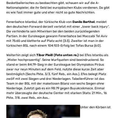
Basketballerisches zu beobachten gibt, schauen wir auf die A-
Nationalspieler, die ihr Geld bei europäischen Klubs verdienen. Da gibt
es wie fast immer gute und eher nicht so gute Nachrichten.
Fenerbahce Istanbul, der türkische Klub von
Danilo Barthel
, meldet
den deutschen Forward derzeit verletzt mit einer „lower back injury“.
Die verhinderte sein Mitwirken bei den beiden zurückliegenden
Partien. In der Euroleague gewann Fenerbahce bei Maccabi Tel Aviv
mit 75:65 und kletterte auf Platz acht (3:3). Zweiter ist man in der
türkischen BSL nach einem 104:103-Erfolg bei Tofas Bursa (6:0).
Weiterhin zeigt sich
Tibor Pleiß (Foto unten re.)
bei Efes Istanbu als
„Mister hochprozentig“. Seine Wurfquoten sind beeindruckend. So
stand er beim 84:79-Sieg in der Euroleague bei Olympiakos Piräus
zwar nur neun Minuten auf dem Feld, nutzte diese kurze Zeit aber
bestmöglich (Sechs Pkte, 3/3, fünf Reb., ein Ass.). Efes belegt Platz
zwölf mit zwei Siegen und drei Niederlagen. Tabellenführer ist das
Team in der BSL mit der makellosen Bilanz von sechs Siegen ohne
Niederlage. Zuletzt gab es ein 98:79 gegen Buyukcekmece. Einmal
mehr überzeugte der deutsche Center mit starken Stats: 21 Min., 16
Pkte, 7/8, zwei Reb., ein Ass..
Unter den Körben ist