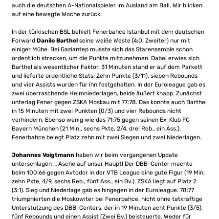
auch die deutschen A-Nationalspieler im Ausland am Ball. Wir blicken
auf eine bewegte Woche zurück.
In der türkischen BSL behielt Fenerbahce Istanbul mit dem deutschen
Forward
Danilo Barthel
seine weiße Weste (4:0, Zweiter) nur mit
einiger Mühe. Bei Gaziantep musste sich das Starensemble schon
ordentlich strecken, um die Punkte mitzunehmen. Dabei erwies sich
Barthel als wesentlicher Faktor. 31 Minuten stand er auf dem Parkett
und lieferte ordentliche Stats: Zehn Punkte (3/11), sieben Rebounds
und vier Assists wurden für ihn festgehalten. In der Euroleague gab es
zwei überraschende Heimniederlagen, beide äußert knapp. Zunächst
unterlag Fener gegen ZSKA Moskau mit 77:78. Das konnte auch Barthel
in 15 Minuten mit zwei Punkten (0/3) und vier Rebounds nicht
verhindern. Ebenso wenig wie das 71:75 gegen seinen Ex-Klub FC
Bayern München (21 Min., sechs Pkte, 2/4, drei Reb., ein Ass.).
Fenerbahce belegt Platz zehn mit zwei Siegen und zwei Niederlagen.
Johannes Voigtmann
haben wir beim vergangenen Update
unterschlagen … Asche auf unser Haupt! Der DBB-Center machte
beim 100:66 gegen Avtodor in der VTB League eine gute Figur (19 Min,
zehn Pkte, 4/9, sechs Reb., fünf Ass., ein Bv.). ZSKA liegt auf Platz 2
(3:1). Sieg und Niederlage gab es hingegen in der Euroleague. 78:77
triumphierten die Moskowiter bei Fenerbahce, nicht ohne tatkräftige
Unterstützung des DBB-Centers, der in 19 Minuten acht Punkte (3/5),
fünf Rebounds und einen Assist (Zwei Bv.) beisteuerte. Weder für