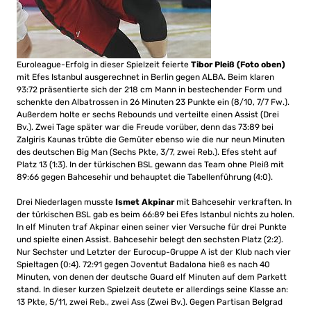
Euroleague-Erfolg in dieser Spielzeit feierte
Tibor Pleiß
(Foto oben)
mit Efes Istanbul ausgerechnet in Berlin gegen ALBA. Beim klaren
93:72 präsentierte sich der 218 cm Mann in bestechender Form und
schenkte den Albatrossen in 26 Minuten 23 Punkte ein (8/10, 7/7 Fw.).
Außerdem holte er sechs Rebounds und verteilte einen Assist (Drei
Bv.). Zwei Tage später war die Freude vorüber, denn das 73:89 bei
Zalgiris Kaunas trübte die Gemüter ebenso wie die nur neun Minuten
des deutschen Big Man (Sechs Pkte, 3/7, zwei Reb.). Efes steht auf
Platz 13 (1:3). In der türkischen BSL gewann das Team ohne Pleiß mit
89:66 gegen Bahcesehir und behauptet die Tabellenführung (4:0).
Drei Niederlagen musste
Ismet Akpinar
mit Bahcesehir verkraften. In
der türkischen BSL gab es beim 66:89 bei Efes Istanbul nichts zu holen.
In elf Minuten traf Akpinar einen seiner vier Versuche für drei Punkte
und spielte einen Assist. Bahcesehir belegt den sechsten Platz (2:2).
Nur Sechster und Letzter der Eurocup-Gruppe A ist der Klub nach vier
Spieltagen (0:4). 72:91 gegen Joventut Badalona hieß es nach 40
Minuten, von denen der deutsche Guard elf Minuten auf dem Parkett
stand. In dieser kurzen Spielzeit deutete er allerdings seine Klasse an:
13 Pkte, 5/11, zwei Reb., zwei Ass (Zwei Bv.). Gegen Partisan Belgrad