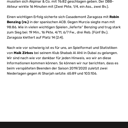
mussten sich Akpinar & Co. mit 76:82 geschlagen geben. Der DBB-
Akteur wirkte 16 Minuten mit (Zwei Pkte, 1/4, ein Ass., zwei Bv.).
Einen wichtigen Erfolg sicherte sich Casademont Zaragoza mit
Robin
Benzing (re.)
in der spanischen ACB. Gegen Murcia siegte man mit
98:86. Wie in vielen wichtigen Spielen „lieferte“ Benzing und trug stark
zum Sieg bei: 19 Min., 16 Pkte, 4/11, 6/7 Fw., drei Reb. (Fünf Bv.).
Zaragoza klettert auf Platz 14 (2:4).
Nach wie vor schwierig ist es für uns, an Spielformat und Statistiken
von
Maik Zirbes
bei seinem Klub Shabab Al Ahli in Dubai zu gelangen.
Wir sind nach wie vor dankbar für jeden Hinweis, wo wir an diese
Informationen kommen können. So können wir nur berichten, dass es
beim verspäteten Beenden der Saison 2019/2020 zuletzt zwei
Niederlagen gegen Al Sharjah setzte: 65:89 und 103:106.