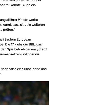
0 Tage verkündet, betonte in
ändern“ könnte. Auch ein
ung all ihrer Wettbewerbe
ekannt, dass sie „die weiteren
u prüfen.“
gue (Eastern European
e. Die 17 Klubs der BBL, das
den Spielbetrieb der easyCredit
usammensetzen und über die
 Nationalspieler Tibor Pleiss und
.