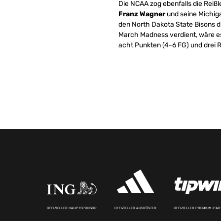
Die NCAA zog ebenfalls die Rei
Franz Wagner
und seine Michig
den North Dakota State Bisons di
March Madness verdient, wäre es
acht Punkten (4-6 FG) und drei 
OFFIZIELLER HAUPTSPONSOR
OFFIZIELLER AUSRÜSTER
OFFIZIELLER PREMIUM-PA