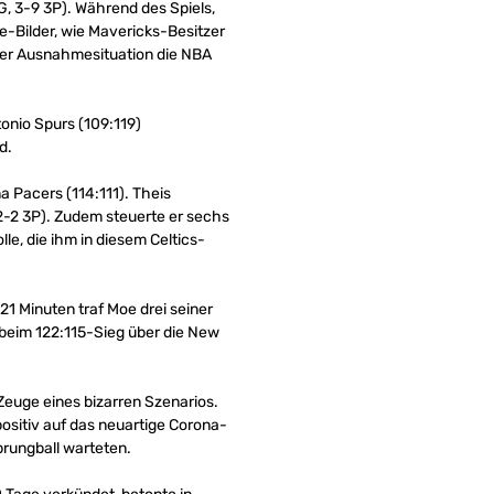
G, 3-9 3P). Während des Spiels,
ve-Bilder, wie Mavericks-Besitzer
cher Ausnahmesituation die NBA
onio Spurs (109:119)
d.
na Pacers (114:111). Theis
2-2 3P). Zudem steuerte er sechs
lle, die ihm in diesem Celtics-
21 Minuten traf Moe drei seiner
 beim 122:115-Sieg über die New
Zeuge eines bizarren Szenarios.
ositiv auf das neuartige Corona-
prungball warteten.