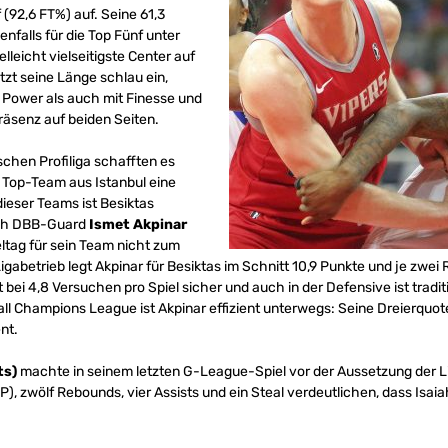
(92,6 FT%) auf. Seine 61,3
nfalls für die Top Fünf unter
elleicht vielseitigste Center auf
zt seine Länge schlau ein,
 Power als auch mit Finesse und
Präsenz auf beiden Seiten.
schen Profiliga schafften es
m Top-Team aus Istanbul eine
ieser Teams ist Besiktas
auch DBB-Guard
Ismet Akpinar
eltag für sein Team nicht zum
igabetrieb legt Akpinar für Besiktas im Schnitt 10,9 Punkte und je zwei
t bei 4,8 Versuchen pro Spiel sicher und auch in der Defensive ist tradit
l Champions League ist Akpinar effizient unterwegs: Seine Dreierquote 
nt.
ts)
machte in seinem letzten G-League-Spiel vor der Aussetzung der 
P), zwölf Rebounds, vier Assists und ein Steal verdeutlichen, dass Isaia