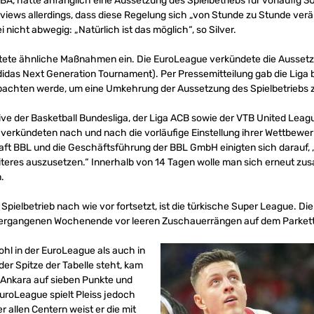
A, hatte anfänglich eine Aussetzung des Spielbetriebs für vorläufig 3
rviews allerdings, dass diese Regelung sich „von Stunde zu Stunde ver
 nicht abwegig: „Natürlich ist das möglich“, so Silver.
leitete ähnliche Maßnahmen ein. Die EuroLeague verkündete die Aussetz
das Next Generation Tournament). Per Pressemitteilung gab die Liga b
chten werde, um eine Umkehrung der Aussetzung des Spielbetriebs z
sive der Basketball Bundesliga, der Liga ACB sowie der VTB United Lea
 verkündeten nach und nach die vorläufige Einstellung ihrer Wettbewerb
ft BBL und die Geschäftsführung der BBL GmbH einigten sich darauf, „
eiteres auszusetzen.“ Innerhalb von 14 Tagen wolle man sich erneut z
.
 Spielbetrieb nach wie vor fortsetzt, ist die türkische Super League. Die
vergangenen Wochenende vor leeren Zuschauerrängen auf dem Parkett
ohl in der EuroLeague als auch in
er Spitze der Tabelle steht, kam
 Ankara auf sieben Punkte und
EuroLeague spielt Pleiss jedoch
 allen Centern weist er die mit