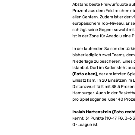
Abstand beste Freiwurfquote auf 
Prozent aus dem Feld reichen ebe
allen Centern. Zudem ist er der vi
europäischem Top-Niveau. Er set
schlägt seine Gegner sowohl mit
ist in der Zone für Anadolu eine 
In der laufenden Saison der türki
bisher lediglich zwei Teams, de
Niederlage zu bescheren. Eines d
Istanbul. Dort im Kader steht 
(Foto oben)
, der am letzten Spi
Einsatz kam. In 20 Einsätzen im L
Distanzwurf fällt mit 38,5 Prozen
Hamburger. Auch in der Basketbal
pro Spiel sogar bei über 40 Proze
Isaiah Hartenstein (Foto rech
kennt: 31 Punkte (10-17 FG, 3-6 3
G-League ist.