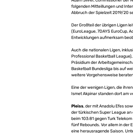
Adam Silver, Commissioner der NB
folgenden Mitteillungen und Inte
Abbruch der Spielzeit 2019/20 sei
Der Großteil der übrigen Ligen 
(EuroLeague, 7DAYS EuroCup, Adi
Entwicklungen aufmerksam beoba
Auch die nationalen Ligen, inklu
Professional Basketball League),
Präsidium der Arbeitsgemeinscha
Basketball Bundesliga bis auf w
weitere Vorgehensweise beraten
Eine der wenigen Ligen, die ihren
Ismet Akpinar standen dort am 
Pleiss
, der mit Anadolu Efes sow
der türkischen Super League an d
beim 103:81 gegen Turk Telekom
fünf Rebounds. Vor allem in der 
eine herausragende Saison. Unter