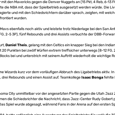
r
mit den Mavericks gegen die Denver Nuggets an (15 Pkt, 4 Reb, 6-13 F
ilte die NBA mit, dass der Spielbetrieb ausgesetzt werden würde. Die Li
agierte und mit den Schiedsrichtern darüber sprach, zeigten, mit wel
frontiert wurden.
avs ebenfalls noch aktiv und leistete trotz Niederlage bei den San Ant
 FG, 2-5 3P), fünf Rebounds und drei Assists verbuchte der DBB-Forwar
urt,
Daniel Theis
, gelang mit den Celtics ein knapper Sieg bei den India
t 20 Punkten bei zwölf Würfen extrem treffsicher unterwegs (8-12 FG, 
locks bei und unterstrich mit seinem Auftritt wiederholt die wichtige Ro
ne Wizards kurz vor dem vorläufigen Abbruch des Ligabetriebs aktiv. In 
, drei Rebounds und einen Assist auf. Teamkollege
Isaac Bonga
fehlte
homa City unmittelbar vor der angesetzten Partie gegen die Utah Jazz 
men die Schiedsrichter die Nachricht, dass Jazz-Center Rudy Gobert p
Das Spiel wurde abgesagt, während Fans in der Arena auf den ersten S