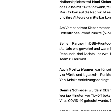
Nationalspielers trat
Maxi Klebe
das Dallas mit 113:97 gewann, te
Mark Cuban auf die Nachricht re
und ihre Akteure unmittelbar kon
Am Vorabend war Kleber mit den M
Ordentliches: Zwölf Punkte (5-6
Seinem Partner im DBB-Frontco
startete wie gewohnt und war mi
Rebounds, drei Assists und zwei B
Team zu Teil wird.
Auch
Moritz Wagner
war für sei
vier Würfe und legte zehn Punkte
York Knicks verletzungsbedingt.
Dennis Schröder
wurde in Okla
Wenige Minuten vor Tip-Off beka
Virus COVID-19 getestet wurde. 