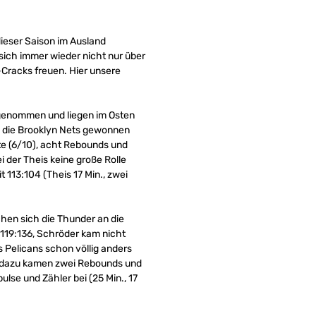
 dieser Saison im Ausland
sich immer wieder nicht nur über
-Cracks freuen. Hier unsere
fgenommen und liegen im Osten
n die Brooklyn Nets gewonnen
kte (6/10), acht Rebounds und
i der Theis keine große Rolle
t 113:104 (Theis 17 Min., zwei
hen sich die Thunder an die
t 119:136, Schröder kam nicht
ns Pelicans schon völlig anders
d, dazu kamen zwei Rebounds und
lse und Zähler bei (25 Min., 17