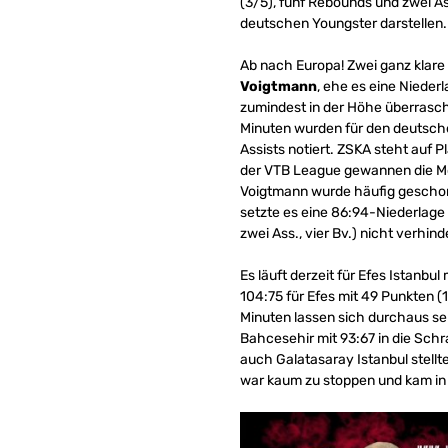
(3/5), fünf Rebounds und zwei As
deutschen Youngster darstellen. 
Ab nach Europa! Zwei ganz klare
Voigtmann
, ehe es eine Nieder
zumindest in der Höhe überrasch
Minuten wurden für den deutsche
Assists notiert. ZSKA steht auf P
der VTB League gewannen die Mo
Voigtmann wurde häufig geschont 
setzte es eine 86:94-Niederlage b
zwei Ass., vier Bv.) nicht verhind
Es läuft derzeit für Efes Istanbul
104:75 für Efes mit 49 Punkten (
Minuten lassen sich durchaus sehe
Bahcesehir mit 93:67 in die Schr
auch Galatasaray Istanbul stell
war kaum zu stoppen und kam in 2