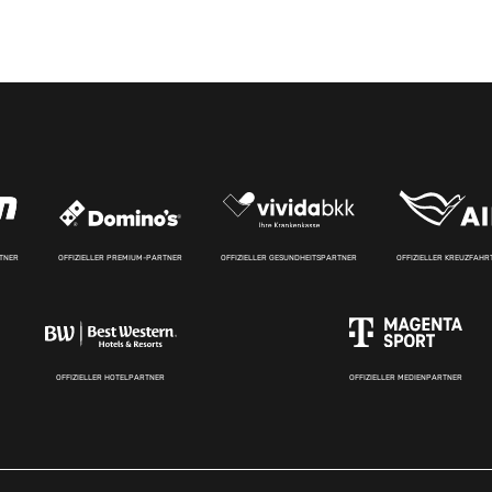
RTNER
OFFIZIELLER PREMIUM-PARTNER
OFFIZIELLER GESUNDHEITSPARTNER
OFFIZIELLER KREUZFAH
OFFIZIELLER HOTELPARTNER
OFFIZIELLER MEDIENPARTNER