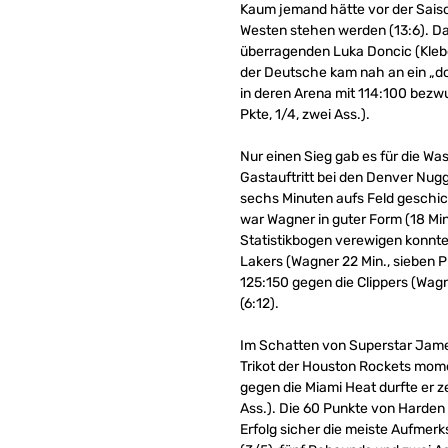
Kaum jemand hätte vor der Saiso
Westen stehen werden (13:6). Da
überragenden Luka Doncic (Kleber
der Deutsche kam nah an ein „dou
in deren Arena mit 114:100 bezwu
Pkte, 1/4, zwei Ass.).
Nur einen Sieg gab es für die Wa
Gastauftritt bei den Denver Nugge
sechs Minuten aufs Feld geschick
war Wagner in guter Form (18 Min.,
Statistikbogen verewigen konnte
Lakers (Wagner 22 Min., sieben Pkt
125:150 gegen die Clippers (Wagne
(6:12).
Im Schatten von Superstar Ja
Trikot der Houston Rockets mome
gegen die Miami Heat durfte er ze
Ass.). Die 60 Punkte von Harden
Erfolg sicher die meiste Aufmerk