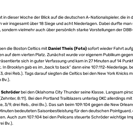
bt in dieser Woche der Blick auf die deutschen A-Nationalspieler, die in
n wir insgesamt über 18 Siege und acht Niederlagen. Dabei durfte man 
s, sondern vielmehr auch über persönlich starke Vorstellungen der DBB
en die Boston Celtics mit
Daniel Theis (Foto)
sofort wieder Fahrt au
gen auf dem vierten Platz. Zunächst wurde vor eigenem Publikum gege
räsentierte sich in guter Verfassung und kam in 27 Minuten auf 14 Pun
t. In Brooklyn gab es im „back to back“ dann eine 107:112-Niederlage, be
/3, drei Reb.). Tags darauf siegten die Celtics bei den New York Knicks mi
n Bv.).
 Schröder
bei den Oklahoma City Thunder seine Klasse. Langsam pirsc
ehnter, 8:11). Bei den Portland Trailblazers unterlag OKC allerdings mi
kte, 3/9, drei Reb., drei Bv.). Das sah beim 109:104 gegen die New Orlea
2 Minuten bedeuteten Saisonbestleistung für den deutschen Pointguar
usten. Auch zum 107:104 bei den Pelicans steuerte Schröder wichtige Impu
ei Bv.).