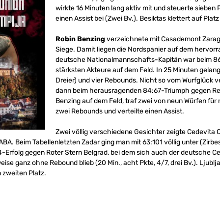
wirkte 16 Minuten lang aktiv mit und steuerte sieben
einen Assist bei (Zwei Bv.). Besiktas klettert auf Platz
Robin Benzing
verzeichnete mit Casademont Zarag
Siege. Damit liegen die Nordspanier auf dem hervorra
deutsche Nationalmannschafts-Kapitän war beim 86
stärksten Akteure auf dem Feld. In 25 Minuten gelan
Dreier) und vier Rebounds. Nicht so vom Wurfglück v
dann beim herausragenden 84:67-Triumph gegen Rea
Benzing auf dem Feld, traf zwei von neun Würfen für 
zwei Rebounds und verteilte einen Assist.
Zwei völlig verschiedene Gesichter zeigte Cedevita O
 ABA. Beim Tabellenletzten Zadar ging man mit 63:101 völlig unter (Zirbes 
:64-Erfolg gegen Roter Stern Belgrad, bei dem sich auch der deutsche Ce
weise ganz ohne Rebound blieb (20 Min., acht Pkte, 4/7, drei Bv.). Ljublj
 zweiten Platz.