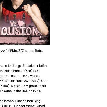
 zwölf Pkte, 3/7, sechs Reb.,
ane Larkin gerichtet, der beim
ß´ zehn Punkte (5/5) in 21
In der türkischen BSL wurde
8, sieben Reb., zwei Ass.). Und
04:80). Der 218 cm große Pleiß
e auch in der BSL an (9:1).
as Istanbul über einen Sieg
ITU BB zu. Der deutsche Guard