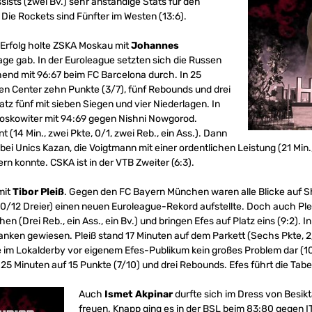
sists (zwei Bv.) sehr anständige Stats für den
Die Rockets sind Fünfter im Westen (13:6).
 Erfolg holte ZSKA Moskau mit
Johannes
lage gab. In der Euroleague setzten sich die Russen
end mit 96:67 beim FC Barcelona durch. In 25
n Center zehn Punkte (3/7), fünf Rebounds und drei
latz fünf mit sieben Siegen und vier Niederlagen. In
skowiter mit 94:69 gegen Nishni Nowgorod.
(14 Min., zwei Pkte, 0/1, zwei Reb., ein Ass.). Dann
ei Unics Kazan, die Voigtmann mit einer ordentlichen Leistung (21 Min.,
ern konnte. CSKA ist in der VTB Zweiter (6:3).
 mit
Tibor Pleiß
. Gegen den FC Bayern München waren alle Blicke auf Sh
10/12 Dreier) einen neuen Euroleague-Rekord aufstellte. Doch auch Plei
n (Drei Reb., ein Ass., ein Bv.) und bringen Efes auf Platz eins (9:2). 
anken gewiesen. Pleiß stand 17 Minuten auf dem Parkett (Sechs Pkte, 2/
te im Lokalderby vor eigenem Efes-Publikum kein großes Problem dar (1
5 Minuten auf 15 Punkte (7/10) und drei Rebounds. Efes führt die Tabell
Auch
Ismet Akpinar
durfte sich im Dress von Besikt
freuen. Knapp ging es in der BSL beim 83:80 gegen 