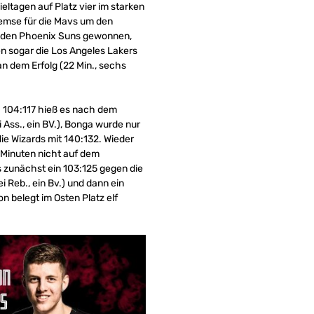
eltagen auf Platz vier im starken
remse für die Mavs um den
ei den Phoenix Suns gewonnen,
en sogar die Los Angeles Lakers
n dem Erfolg (22 Min., sechs
 104:117 hieß es nach dem
i Ass., ein BV.), Bonga wurde nur
ie Wizards mit 140:132. Wieder
er Minuten nicht auf dem
 zunächst ein 103:125 gegen die
ei Reb., ein Bv.) und dann ein
on belegt im Osten Platz elf