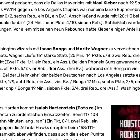
n wohl gedacht, dass die Dallas Mavericks mit
Maxi Kleber
nach 19 Spi
s 99:114 gegen die Los Angeles Clippers war nur eine kurze Euphorieb
 0/2, sechs Reb., ein Bl., ein Bv.). Anschließend wurde mit 120:113 b
ble double“ (24 Min., neun Pkte, 4/10, sieben Reb.). Schließlich wurd
ngen. Vor allem mit seinen neun Rebounds hatte Kleber einigen Anteil a
shington Wizards mit
Isaac Bonga
und
Moritz Wagner
zu verzeichnen.
ts. Wagner „lieferte“ starke Stats (25 Min., 14 Pkte, 6/8, zwei Reb., dre
t (Zwei Pkte, 1/1, ein Reb., ein Ass.). Bei den Phoneix Suns gewannen d
 elf Pkte, 5/7, vier Reb., drei Ass., drei Bv.), während sich Bonga in vi
. Bei der „Heimkehr“ der beiden Deutschen nach Los Angeles setzte es
e, 1/9, acht Reb., ein Ass., vier Bv. / Bonga 17 Min., sechs Pkte, 2/5, dr
r dnp / Bonga 19 Min., sieben Pkte, 3/4, drei Reb., drei Ass.). Washingt
mes Harden kommt
Isaiah Hartenstein (Foto re.)
im
ntan zu ordentlichen Einsatzzeiten. Beim 117:108
hn Minuten lang „ran“ (Ein Pkt, 0/1, zwei Reb., ein
 gegen die Atlanta Hawks erregten beim 158:111-
samkeit, aber wir finden, dass auch die sieben Punkte