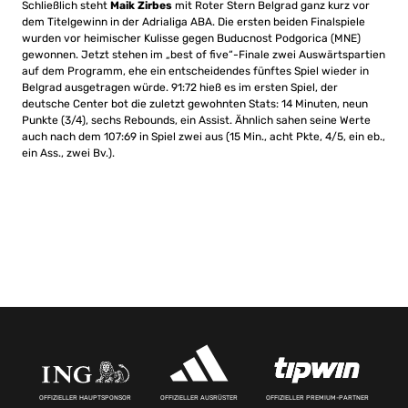
Schließlich steht
Maik Zirbes
mit Roter Stern Belgrad ganz kurz vor
dem Titelgewinn in der Adrialiga ABA. Die ersten beiden Finalspiele
wurden vor heimischer Kulisse gegen Buducnost Podgorica (MNE)
gewonnen. Jetzt stehen im „best of five“-Finale zwei Auswärtspartien
auf dem Programm, ehe ein entscheidendes fünftes Spiel wieder in
Belgrad ausgetragen würde. 91:72 hieß es im ersten Spiel, der
deutsche Center bot die zuletzt gewohnten Stats: 14 Minuten, neun
Punkte (3/4), sechs Rebounds, ein Assist. Ähnlich sahen seine Werte
auch nach dem 107:69 in Spiel zwei aus (15 Min., acht Pkte, 4/5, ein eb.,
ein Ass., zwei Bv.).
OFFIZIELLER HAUPTSPONSOR
OFFIZIELLER AUSRÜSTER
OFFIZIELLER PREMIUM-PARTNER