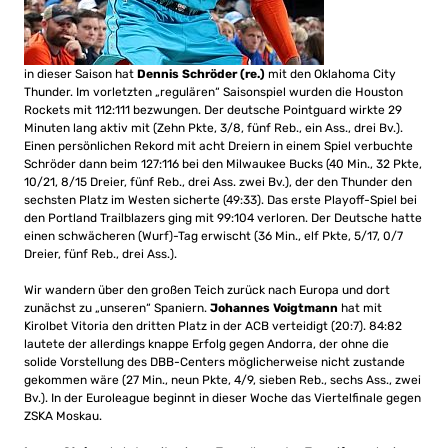
in dieser Saison hat
Dennis Schröder (re.)
mit den Oklahoma City
Thunder. Im vorletzten „regulären“ Saisonspiel wurden die Houston
Rockets mit 112:111 bezwungen. Der deutsche Pointguard wirkte 29
Minuten lang aktiv mit (Zehn Pkte, 3/8, fünf Reb., ein Ass., drei Bv.).
Einen persönlichen Rekord mit acht Dreiern in einem Spiel verbuchte
Schröder dann beim 127:116 bei den Milwaukee Bucks (40 Min., 32 Pkte,
10/21, 8/15 Dreier, fünf Reb., drei Ass. zwei Bv.), der den Thunder den
sechsten Platz im Westen sicherte (49:33). Das erste Playoff-Spiel bei
den Portland Trailblazers ging mit 99:104 verloren. Der Deutsche hatte
einen schwächeren (Wurf)-Tag erwischt (36 Min., elf Pkte, 5/17, 0/7
Dreier, fünf Reb., drei Ass.).
Wir wandern über den großen Teich zurück nach Europa und dort
zunächst zu „unseren“ Spaniern.
Johannes Voigtmann
hat mit
Kirolbet Vitoria den dritten Platz in der ACB verteidigt (20:7). 84:82
lautete der allerdings knappe Erfolg gegen Andorra, der ohne die
solide Vorstellung des DBB-Centers möglicherweise nicht zustande
gekommen wäre (27 Min., neun Pkte, 4/9, sieben Reb., sechs Ass., zwei
Bv.). In der Euroleague beginnt in dieser Woche das Viertelfinale gegen
ZSKA Moskau.