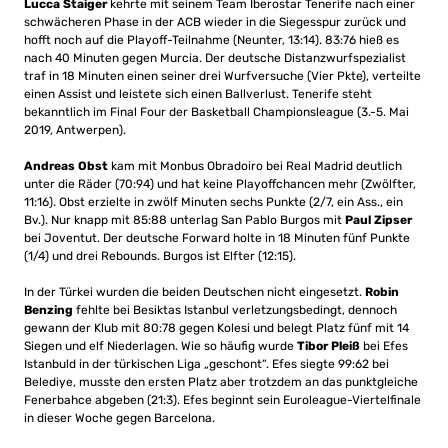
Lucca Staiger
kehrte mit seinem Team Iberostar Tenerife nach einer
schwächeren Phase in der ACB wieder in die Siegesspur zurück und
hofft noch auf die Playoff-Teilnahme (Neunter, 13:14). 83:76 hieß es
nach 40 Minuten gegen Murcia. Der deutsche Distanzwurfspezialist
traf in 18 Minuten einen seiner drei Wurfversuche (Vier Pkte), verteilte
einen Assist und leistete sich einen Ballverlust. Tenerife steht
bekanntlich im Final Four der Basketball Championsleague (3.-5. Mai
2019, Antwerpen).
Andreas Obst
kam mit Monbus Obradoiro bei Real Madrid deutlich
unter die Räder (70:94) und hat keine Playoffchancen mehr (Zwölfter,
11:16). Obst erzielte in zwölf Minuten sechs Punkte (2/7, ein Ass., ein
Bv.). Nur knapp mit 85:88 unterlag San Pablo Burgos mit
Paul Zipser
bei Joventut. Der deutsche Forward holte in 18 Minuten fünf Punkte
(1/4) und drei Rebounds. Burgos ist Elfter (12:15).
In der Türkei wurden die beiden Deutschen nicht eingesetzt.
Robin
Benzing
fehlte bei Besiktas Istanbul verletzungsbedingt, dennoch
gewann der Klub mit 80:78 gegen Kolesi und belegt Platz fünf mit 14
Siegen und elf Niederlagen. Wie so häufig wurde
Tibor Pleiß
bei Efes
Istanbuld in der türkischen Liga „geschont“. Efes siegte 99:62 bei
Belediye, musste den ersten Platz aber trotzdem an das punktgleiche
Fenerbahce abgeben (21:3). Efes beginnt sein Euroleague-Viertelfinale
in dieser Woche gegen Barcelona.