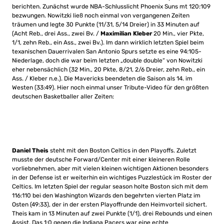
berichten. Zunächst wurde NBA-Schlusslicht Phoenix Suns mt 120:109
bezwungen. Nowitzki ließ noch einmal von vergangenen Zeiten
träumen und legte 30 Punkte (11/31, 5/14 Dreier) in 33 Minuten auf
(Acht Reb., drei Ass., zwei Bv. /
Maximilian Kleber
20 Min., vier Pkte,
1/1, zehn Reb., ein Ass., zwei Bv.). Im dann wirklich letzten Spiel beim
texanischen Dauerrivalen San Antonio Spurs setzte es eine 94:105-
Niederlage, doch die war beim letzten „double double“ von Nowitzki
eher nebensächlich (32 Min., 20 Pkte, 8/21, 2/6 Dreier, zehn Reb., ein
Ass. / Kleber n.e.). Die Mavericks beendeten die Saison als 14. im
Westen (33:49). Hier noch einmal unser Tribute-Video für den größten
deutschen Basketballer aller Zeiten:
Daniel Theis
steht mit den Boston Celtics in den Playoffs. Zuletzt
musste der deutsche Forward/Center mit einer kleineren Rolle
vorliebnehmen, aber mit vielen kleinen wichtigen Aktionen besonders
in der Defense ist er weiterhin ein wichtiges Puzzlestück im Roster der
Celtics. Im letzten Spiel der regular season holte Boston sich mit dem
116:110 bei den Washington Wizards den begehrten vierten Platz im
Osten (49:33), der in der ersten Playoffrunde den Heimvorteil sichert.
Theis kam in 13 Minuten auf zwei Punkte (1/1), drei Rebounds und einen
Assist. Das 1:0 gegen die Indiana Pacers war eine echte