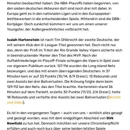
Monaten beobachtet haben. Die NBA-Playoffs haben begonnen, von
den sieben deutschen Akteuren dort sind noch drei mit dabei. In
Europa geht es in den nationalen Ligen und in den Europapokal-
Wettbewerben in die entscheidenden Spiele. Mittendrin sind die DBB-
Korbjäger. Doch zunächst kümmern wir uns um einen unserer
Youngster, der Außergewöhnliches vollbracht hat:
Isaiah Hartenstein
ist nach Tim Ohlbrecht der zweite Deutsche, der
mit seinem Klub den G-League-Titel gewonnen hat. Doch nicht nur
das, denn der Profi im Trikot der Rio Grande Valley Vipers sicherte sich
in beeindruckender Manier den Titel des MVP. Nach der
Auftaktniederlage im Playoff-Finale schlugen die Vipers in Spiel zwei
vor eigenem Publikum zurück. 127:116 wurden die Long Island Nets
bezwungen, und das mit einem überragenden Deutschen. In 37
Minuten kam er auf 33 Punkte (10/14, 8/9 Dreier), 13 Rebounds und
zwei Assists bei drei Ballverlusten. Die Krönung folgte dann beim
129:112 bei den Nets, das den Titel brachte. Hartenstein stand 36
Minuten auf dem Parkett, erzielte 30 Punkte (11/23, 2/6 Dreier), holte
18 Rebounds und verteilte drei Assists bei zwei Ballverlusten (
Bericht
und Video
).
Es ist in den vergangenen Tagen – auch von uns – wirklich alles gesagt
und gezeigt worden, was mit dem endgültigen Abschied von
Dirk
Nowitzki
zu tun hat. Dennoch möchten wir unsere Chronistenpflicht
erfüllen und auch noch kurz über seine beiden letzten Spiele