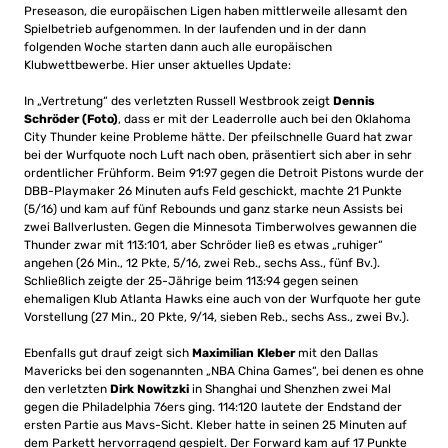
Preseason, die europäischen Ligen haben mittlerweile allesamt den
Spielbetrieb aufgenommen. In der laufenden und in der dann
folgenden Woche starten dann auch alle europäischen
Klubwettbewerbe. Hier unser aktuelles Update:
In „Vertretung“ des verletzten Russell Westbrook zeigt
Dennis
Schröder (Foto)
, dass er mit der Leaderrolle auch bei den Oklahoma
City Thunder keine Probleme hätte. Der pfeilschnelle Guard hat zwar
bei der Wurfquote noch Luft nach oben, präsentiert sich aber in sehr
ordentlicher Frühform. Beim 91:97 gegen die Detroit Pistons wurde der
DBB-Playmaker 26 Minuten aufs Feld geschickt, machte 21 Punkte
(5/16) und kam auf fünf Rebounds und ganz starke neun Assists bei
zwei Ballverlusten. Gegen die Minnesota Timberwolves gewannen die
Thunder zwar mit 113:101, aber Schröder ließ es etwas „ruhiger“
angehen (26 Min., 12 Pkte, 5/16, zwei Reb., sechs Ass., fünf Bv.).
Schließlich zeigte der 25-Jährige beim 113:94 gegen seinen
ehemaligen Klub Atlanta Hawks eine auch von der Wurfquote her gute
Vorstellung (27 Min., 20 Pkte, 9/14, sieben Reb., sechs Ass., zwei Bv.).
Ebenfalls gut drauf zeigt sich
Maximilian Kleber
mit den Dallas
Mavericks bei den sogenannten „NBA China Games“, bei denen es ohne
den verletzten
Dirk Nowitzki
in Shanghai und Shenzhen zwei Mal
gegen die Philadelphia 76ers ging. 114:120 lautete der Endstand der
ersten Partie aus Mavs-Sicht. Kleber hatte in seinen 25 Minuten auf
dem Parkett hervorragend gespielt. Der Forward kam auf 17 Punkte