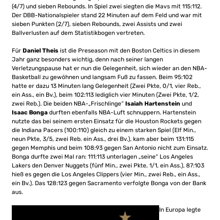
(4/7) und sieben Rebounds. In Spiel zwei siegten die Mavs mit 115:112.
Der DBB-Nationalspieler stand 22 Minuten auf dem Feld und war mit
sieben Punkten (2/7), sieben Rebounds, zwei Assists und zwei
Ballverlusten auf dem Statistikbogen vertreten.
Für
Daniel Theis
ist die Preseason mit den Boston Celtics in diesem
Jahr ganz besonders wichtig, denn nach seiner langen
Verletzungspause hat er nun die Gelegenheit, sich wieder an den NBA-
Basketball zu gewöhnen und langsam Fuß zu fassen. Beim 95:102
hatte er dazu 13 Minuten lang Gelegenheit (Zwei Pkte, 0/1, vier Reb.,
ein Ass., ein Bv.), beim 102:113 lediglich vier Minuten (Zwei Pkte, 1/2,
zwei Reb.). Die beiden NBA-„Frischlinge“
Isaiah Hartenstein
und
Isaac Bonga
durften ebenfalls NBA-Luft schnuppern. Hartenstein
nutzte das bei seinem ersten Einsatz für die Houston Rockets gegen
die Indiana Pacers (100:110) gleich zu einem starken Spiel (Elf Min.,
neun Pkte, 3/5, zwei Reb. ein Ass., drei Bv.), kam aber beim 131:115
gegen Memphis und beim 108:93 gegen San Antonio nicht zum Einsatz.
Bonga durfte zwei Mal ran: 111:113 unterlagen „seine“ Los Angeles
Lakers den Denver Nuggets (fünf Min., zwei Pkte, 1/1, ein Ass.), 87:103
hieß es gegen die Los Angeles Clippers (vier Min., zwei Reb., ein Ass.,
ein Bv.). Das 128:123 gegen Sacramento verfolgte Bonga von der Bank
aus.
In Europa legte