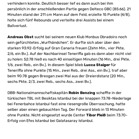
verhindern konnte. Deutlich besser lief es dann auch bei ihm
persönlich in der anschließenden Partie gegen Delteco GBC (85:66). 21
Minuten stand der 211 cm Mann auf dem Feld, erzielte 15 Punkte (4/8),
holte sich fünf Rebounds und verteilte drei Assists bei einem
Ballverlust.
Andreas Obst
sucht bei seinem neuen Klub Monbus Obradoiro noch
sein gefürchtetes „Wurfhändchen“. Er durfte sich aber über den
starken 93:92-Erfolg auf Gran Canaria freuen (Zehn Min., vier Pkte,
2/6, ein Bv.). Auf der Nachbarinsel Teneriffa gab es dann aber nicht viel
zu holen: 52:78 hieß es nach 40 einseitigen Minuten (16 Min., drei Pkte,
1/6, zwei Reb., ein Bv.). In diesem Spiel blieb
Lucca Staiger
für
Teneriffa ohne Punkte (15 Min., zwei Reb., drei Ass., ein Bv.), traf aber
beim 90:78 gegen Breogan zwei Mal aus der Dreierdistanz (20 Min.,
sechs Pkte, 2/3, zwei Reb., sechs Ass., zwei Bv.).
DBB-Nationalmannschaftskapitän
Robin Benzing
schaffte in der
türkischen TBL mit Besiktas Istanbul bei der knappen 73:78-Niederlage
bei Fenerbahce Istanbul fast eine riesengroße Überraschung, hatte
selber aber einen gebauchten Tag. Der Forward blieb in 13 Minuten
ohne Punkte. Nicht eingesetzt wurde Center
Tibor Pleiß
beim 73:70-
Erfolg von Efes Istanbul bei Galatasaray Istanbul.