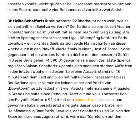
absetzen konnte, wichtige Zähler bei. Insgesamt markierte Voigtmann
sechs Punkte, sammelte vier Rebounds und verteilte zwei Assists.
Ob
Heiko Schaffartzik
mit Nanterre 92 überhaupt noch weiß, wie es
sich anfühlt, ein Spiel zu verlieren? Der Nationalspieler ist seit Wochen
in bestechender Form und eilt mit seinem Team von Sieg zu Sieg. Am
letzten Spieltag der französischen Liga LNB empfing Nanterre Paris-
Levallois – ein pikantes Duell, da sich beide Mannschaften ab dieser
Woche auch in den Playoff-Viertelfinals in einer „Best of Three“-Serie
gegenüber stehen werden. Nanterre dürfte mit dem besseren Gefühl
in dieser Serie gehen: Mit 90:81 gewannen sie auch das letzte Spiel der
regulären Saison. Schaffartzik gönnte sich nach den starken Auftritten
in den letzten Wochen in diesem Spiel eine Auszeit, stand nur 18
Minuten auf dem Feld und blieb mit null Punkten insgesammt blass.
Der Nationalspieler versenkte keinen seiner drei Würfe von
„Downtown“, setzte jedoch mit vier Assists mehrmals seine Mitspieler
in Szene und holte einen Rebound. Jetzt gilt die volle Konzentration
den Playoffs. Nanterre 92 hat mit den
beiden Titeln
, die sie schon
gewonnen haben, bereits jetzt eine gute Saison gespielt, aber ein
Halbfinaleinzug über Paris-Levallois, der Schaffartzik und Co. von den
Experten durchaus zugetraut wird, wäre das Tüpfelchen auf dem i.