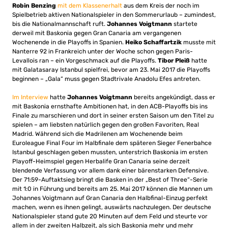
Robin Benzing
mit dem Klassenerhalt
aus dem Kreis der noch im
Spielbetrieb aktiven Nationalspieler in den Sommerurlaub – zumindest,
bis die Nationalmannschaft ruft.
Johannes Voigtmann
startete
derweil mit Baskonia gegen Gran Canaria am vergangenen
Wochenende in die Playoffs in Spanien.
Heiko Schaffartzik
musste mit
Nanterre 92 in Frankreich unter der Woche schon gegen Paris-
Levallois ran – ein Vorgeschmack auf die Playoffs.
Tibor Pleiß
hatte
mit Galatasaray Istanbul spielfrei, bevor am 23. Mai 2017 die Playoffs
beginnen – „Gala“ muss gegen Stadtrivale Anadolu Efes antreten.
Im Interview
hatte
Johannes Voigtmann
bereits angekündigt, dass er
mit Baskonia ernsthafte Ambitionen hat, in den ACB-Playoffs bis ins
Finale zu marschieren und dort in seiner ersten Saison um den Titel zu
spielen – am liebsten natürlich gegen den großen Favoriten, Real
Madrid. Während sich die Madrilenen am Wochenende beim
Euroleague Final Four im Halbfinale dem späteren Sieger Fenerbahce
Istanbul geschlagen geben mussten, unterstrich Baskonia im ersten
Playoff-Heimspiel gegen Herbalife Gran Canaria seine derzeit
blendende Verfassung vor allem dank einer bärenstarken Defensive.
Der 71:59-Auftaktsieg bringt die Basken in der „Best of Three“-Serie
mit 1:0 in Führung und bereits am 25. Mai 2017 können die Mannen um
Johannes Voigtmann auf Gran Canaria den Halbfinal-Einzug perfekt
machen, wenn es ihnen gelingt, auswärts nachzulegen. Der deutsche
Nationalspieler stand gute 20 Minuten auf dem Feld und steurte vor
allem in der zweiten Halbzeit, als sich Baskonia mehr und mehr