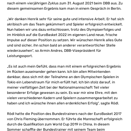
nach einem vierjährigen Zyklus zum 31. August 2021 beim DBB aus. Zu
diesem gemeinsamen Ergebnis kam man in einem Gespräch in Berlin.
„Wir danken Henrik sehr für seine gute und intensive Arbeit. Er hat sich
akribisch um das Team gekümmert und Spieler erfolgreich entwickelt.
Nun haben wir uns dazu entschlossen, trotz des Olympiaerfolges und
im Hinblick auf die EuroBasket 2022 im eigenen Land neue, frische
Impulse auf dieser Position zu setzen. Wir wünschen Henrik alles Gute
und sind sicher, ihn schon bald an anderer verantwortlicher Stelle
wiederzusehen“, so Armin Andres, DBB-Vizepräsident für
Leistungssport.
„Es ist auch mein Gefühl, dass man mit einem erfolgreichen Ergebnis
im Rücken auseinander gehen kann. Ich bin allen Mitwirkenden
dankbar, dass sich mit der Teilnahme an den Olympischen Spielen in
Tokio ein Lebenstraum für mich erfüllt hat. Ich bin stolz darauf, in
meiner vielfältigen Zeit bei der Nationalmannschaft Teil vieler
besonderer Erfolge gewesen zu sein. Es war mir eine Ehre, mit den
vielen verschiedenen Kadern und Spielern zusammengearbeitet zu
haben und ich wünsche ihnen allen erdenklichen Erfolg“, sagte Rödl.
Rödl hatte die Position des Bundestrainers nach der EuroBasket 2017
von Chris Fleming übernommen. Er führte die Mannschaft erfolgreich
durch die Qualifikation zum World Cup 2019 in China. In diesem
Sommer schaffte der Bundestrainer mit seinem Team beim