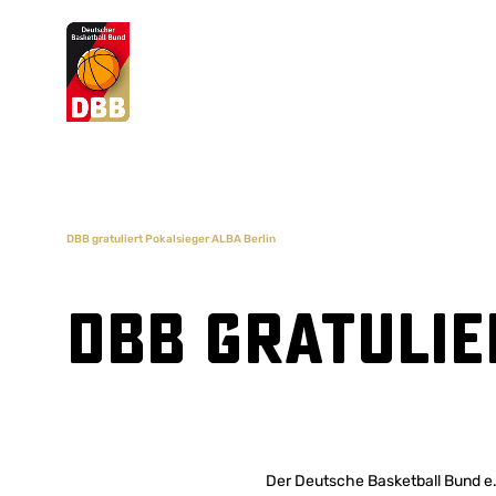
Suchvorschläge
Lorem Ipsum
Dolor Sit
Amet Valputo
DBB gratuliert Pokalsieger ALBA Berlin
DBB gratulie
Der Deutsche Basketball Bund e.V