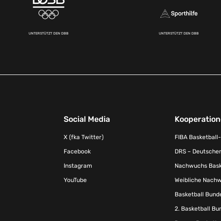
UNTERSTÜTZT DEN DBB
UNTERSTÜTZT DEN DBB
Social Media
Kooperatio
X (fka Twitter)
FIBA Basketball
Facebook
DRS – Deutscher
Instagram
Nachwuchs Baske
YouTube
Weibliche Nachw
Basketball Bund
2. Basketball Bu