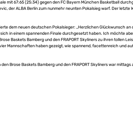
nale mit 67:65 (25:34) gegen den FC Bayern München Basketball durch
evic, der ALBA Berlin zum nunmehr neunten Pokalsieg warf. Der letzte 
lierte dem neuen deutschen Pokalsieger: „Herzlichen Glückwunsch an 
e sich in einem spannenden Finale durchgesetzt haben. Ich möchte abe
rose Baskets Bamberg und den FRAPORT Skyliners zu ihren tollen Leis
le vier Mannschaften haben gezeigt, wie spannend, facettenreich und a
n den Brose Baskets Bamberg und den FRAPORT Skyliners war mittags a