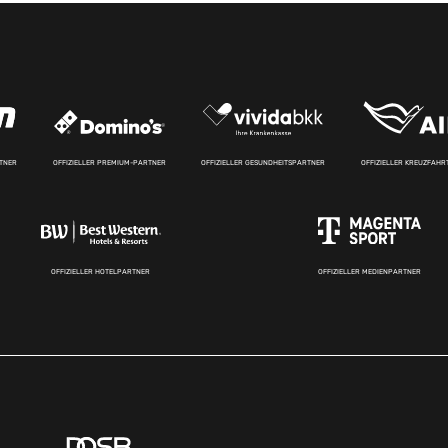
RTNER
OFFIZIELLER PREMIUM-PARTNER
OFFIZIELLER GESUNDHEITSPARTNER
OFFIZIELLER KREUZFAH
OFFIZIELLER HOTELPARTNER
OFFIZIELLER MEDIENPARTNER