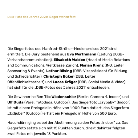
DBB-Foto des Jahres 2021: Sieger stehen fest
Die Siegerfotos des Manfred-Ströher-Medienpreises 2021 sind
ermittelt. Die Jury bestehend aus
Eva Werthmann
(Leitung DOSB-
Verbandskommunikation),
Elisabeth Walden
(Head of Media Relations
and Communications, Weltklasse Zürich),
Florian Krenz
(ING, Leiter
Sponsoring & Events),
Lothar Bösing
(DBB-Vizepräsident für Bildung
und Schiedsrichter),
Christoph Büker
(DBB, Leiter
Öffentlichkeitsarbeit) und
Lucas Kröger
(DBB, Social Media & Video)
hat sich für die „DBB-Fotos des Jahres 2021“ entschieden.
Die Gewinner heißen
Tilo Wiedensohler
(Berlin, Camera 4, Indoor) und
Ulf Duda
(Varel, fotoduda, Outdoor). Das Siegerfoto „crybaby“ (Indoor)
ist mit einem Preisgeld in Höhe von 1.000 Euro dotiert, das Siegerfoto
„3x3jubel“ (Outdoor) erhält ein Preisgeld in Höhe von 500 Euro.
Hauchdünn ging es bei der Abstimmung zu den Fotos „Indoor“ zu. Das
Siegerfoto setzte sich mit 15 Punkten durch, direkt dahinter folgten
zwei Fotos mit jeweils 13 Punkten.