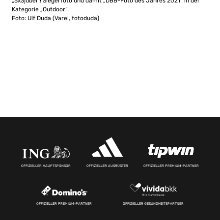
„3x3jubel“! Siegerfoto und damit „DBB-Foto des Jahres 2021“ in der
Kategorie „Outdoor“.
Foto: Ulf Duda (Varel, fotoduda)
OFFIZIELLER HAUPTSPONSOR
OFFIZIELLER AUSRÜSTER
OFFIZIELLER PREMIUM-PARTNER
OFFIZIELLER PREMIUM-PARTNER
OFFIZIELLER GESUNDHEITSPARTNER