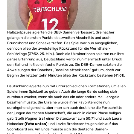
Halbzeitpause agierten die DBB-Damen verbessert, Greinacher
gelangen die ersten Punkte des zweiten Abschnitts und auch
Brunckhorst und Schaake trafen. Das Spiel war nun ausgeglichen,
dennoch blieb der zweistellige Rückstand für die Wernthaler-
Schützlinge (37:52, 25. Min.). Doch die Ukrainerinnen spielten nun ihre
ganze Erfahrung aus, Deutschland verlor nun mehrfach unter Druck
den Ball und ließ so einfache Punkte zu. Die DBB-Damen setzten die
Anweisungen der Coaches „Baseline attackieren“ gut um, doch vor
Beginn der letzten zehn Minuten blieb der Rückstand bestehen (41:61).
Deutschland agierte nun mit unterschiedlichen Formationen, um allen
Spielerinnen Spielzeit zu geben. Auch die junge Garde schlug sich
durchaus wacker, wenn sie auch das ein oder andere Mal Lehrgeld
bezahlen musste. Die Ukraine wurde ihrer Favoritenrolle nun
durchgehend gerecht, aber man sah auch deutliche die Fortschritte
der jungen deutschen Mannschaft, die auch in dieser Phase Vollgas
gab. Steffi Wagner traf einen Distanzwurf zum 50:71 und auch Laura
Hebecker
(Foto unten)
und Levke Brodersen trugen sich auf das
Scoreboard ein. Am Ende musste sich die deutsche Damen-