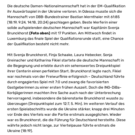
Die deutsche Damen-Nationalmannschaft hat in der EM-Qualifikation
ihr Auswärtsspiel in der Ukraine verloren. In Odessa musste sich die
Mannschaft von DBB-Bundestrainer Bastian Wernthaler mit 61:85
(18:19, 9:24, 14:18, 20:24) geschlagen geben. Beste Werferin einer
solide aufspielenden deutschen Mannschaft war Kapitänin Svenja
Brunckhorst
(Foto oben)
mit 17 Punkten. Am Mittwoch findet in
Luxemburg das finale Spiel der Qualifiationsrunde statt, eine Chance
der Qualifikation besteht nicht mehr.
Mit Svenja Brunckhorst, Finja Schaake, Laura Hebecker, Sonja
Greinacher und Katharina Fikiel startete die deutsche Mannschaft in
die Begegnung und erlebte durch ein sehenswertes Dreipunktspiel
ihrer Centerin einen perfekten Start. Brunckhorst legte nach, Fikiel
war nochmals von der Freiwurflinie erfolgreich – Deutschland führte
durch engagiertes Spiel mit 7:0 und zwang die favorisierten
Gastgeberinnen zu einer ersten frühen Auszeit. Doch die ING-DiBa-
Korbjägerinnen machten ihre Sache auch nach der Unterbrechung
hervorragend, insbesondere die bärenstarke Brunckhorst wusste zu
überzeugen (Dreipunktspiel zum 12:7, 5. Min). Im weiteren Verlauf des
ersten Spielabschnitts wurde die Ukraine stärker, knapp drei Minuten
vor Ende des Viertels war die Partie erstmals ausgeglichen. Wieder
war es Brunckhorst, die die Führung für Deutschland herstellte. Diese
währte jedoch nicht lange, zur Viertelpause führte erstmals die
Ukraine (18:19).