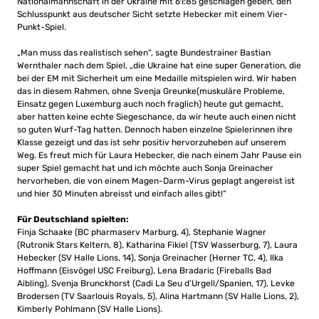
Nationalmannschaft in der Ukraine mit 61:85 geschlagen geben, den
Schlusspunkt aus deutscher Sicht setzte Hebecker mit einem Vier-
Punkt-Spiel.
„Man muss das realistisch sehen“, sagte Bundestrainer Bastian
Wernthaler nach dem Spiel, „die Ukraine hat eine super Generation, die
bei der EM mit Sicherheit um eine Medaille mitspielen wird. Wir haben
das in diesem Rahmen, ohne Svenja Greunke(muskuläre Probleme,
Einsatz gegen Luxemburg auch noch fraglich) heute gut gemacht,
aber hatten keine echte Siegeschance, da wir heute auch einen nicht
so guten Wurf-Tag hatten. Dennoch haben einzelne Spielerinnen ihre
Klasse gezeigt und das ist sehr positiv hervorzuheben auf unserem
Weg. Es freut mich für Laura Hebecker, die nach einem Jahr Pause ein
super Spiel gemacht hat und ich möchte auch Sonja Greinacher
hervorheben, die von einem Magen-Darm-Virus geplagt angereist ist
und hier 30 Minuten abreisst und einfach alles gibt!“
Für Deutschland spielten:
Finja Schaake (BC pharmaserv Marburg, 4), Stephanie Wagner
(Rutronik Stars Keltern, 8), Katharina Fikiel (TSV Wasserburg, 7), Laura
Hebecker (SV Halle Lions, 14), Sonja Greinacher (Herner TC, 4), Ilka
Hoffmann (Eisvögel USC Freiburg), Lena Bradaric (Fireballs Bad
Aibling), Svenja Brunckhorst (Cadi La Seu d’Urgell/Spanien, 17), Levke
Brodersen (TV Saarlouis Royals, 5), Alina Hartmann (SV Halle Lions, 2),
Kimberly Pohlmann (SV Halle Lions).