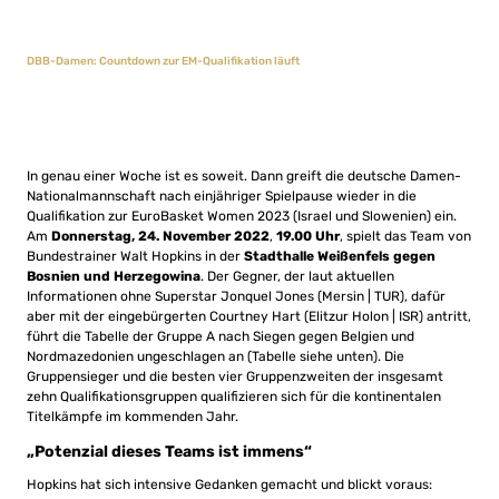
DBB-Damen: Countdown zur EM-Qualifikation läuft
In genau einer Woche ist es soweit. Dann greift die deutsche Damen-
Nationalmannschaft nach einjähriger Spielpause wieder in die
Qualifikation zur EuroBasket Women 2023 (Israel und Slowenien) ein.
Am
Donnerstag, 24. November 2022
,
19.00 Uhr
, spielt das Team von
Bundestrainer Walt Hopkins in der
Stadthalle Weißenfels gegen
Bosnien und Herzegowina
. Der Gegner, der laut aktuellen
Informationen ohne Superstar Jonquel Jones (Mersin | TUR), dafür
aber mit der eingebürgerten Courtney Hart (Elitzur Holon | ISR) antritt,
führt die Tabelle der Gruppe A nach Siegen gegen Belgien und
Nordmazedonien ungeschlagen an (Tabelle siehe unten). Die
Gruppensieger und die besten vier Gruppenzweiten der insgesamt
zehn Qualifikationsgruppen qualifizieren sich für die kontinentalen
Titelkämpfe im kommenden Jahr.
„Potenzial dieses Teams ist immens“
Hopkins hat sich intensive Gedanken gemacht und blickt voraus: