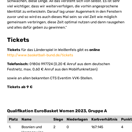
Schwächen, diese Dinge. All das versteht sich von selbst. Es ist sehr
viel wichtiger, dass wir weiterverfolgen, die vorhin angesprochene
Identität zu entwickeln. Darauf lag unser Augenmerk in den Fenstern
zuvor und so wird es auch dieses Mal sein: so viel Zeit wie möglich
gemeinsam verbringen, diese Zeit optimal nutzen und dann rausgehen
und alles dafür geben zu gewinnen.“
Tickets
Tickets
für das Länderspiel in Weißenfels gibt es
online
http://www.basketball-bund.de/tickets
Telefonisch:
01806 997724 (0,20 € Anruf aus dem deutschen
Festnetz, max. 0,60 € Anruf aus den Mobilfunknetzen)
sowie an allen bekannten CTS Eventim VVK-Stellen.
Tickets ab 9 €
Qualifikation EuroBasket Women 2023, Gruppe A
Platz
Name
Siege
Niederlagen
Korbverhältnis
Punkt
1.
Bosnien und
2
0
167:145
4