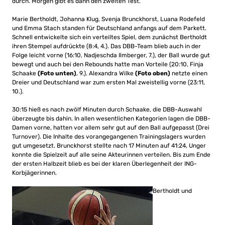
durch. Morgen gibt es dann den zweiten Test.
Marie Bertholdt, Johanna Klug, Svenja Brunckhorst, Luana Rodefeld
und Emma Stach standen für Deutschland anfangs auf dem Parkett.
Schnell entwickelte sich ein verteiltes Spiel, dem zunächst Bertholdt
ihren Stempel aufdrückte (8:4, 4.). Das DBB-Team blieb auch in der
Folge leicht vorne (16:10, Nadjeschda Ilmberger, 7.), der Ball wurde gut
bewegt und auch bei den Rebounds hatte man Vorteile (20:10, Finja
Schaake
(Foto unten)
, 9.). Alexandra Wilke
(Foto oben)
netzte einen
Dreier und Deutschland war zum ersten Mal zweistellig vorne (23:11,
10.).
30:15 hieß es nach zwölf Minuten durch Schaake, die DBB-Auswahl
überzeugte bis dahin. In allen wesentlichen Kategorien lagen die DBB-
Damen vorne, hatten vor allem sehr gut auf den Ball aufgepasst (Drei
Turnover). Die Inhalte des vorangegangenen Trainingslagers wurden
gut umgesetzt. Brunckhorst stellte nach 17 Minuten auf 41:24, Unger
konnte die Spielzeit auf alle seine Akteurinnen verteilen. Bis zum Ende
der ersten Halbzeit blieb es bei der klaren Überlegenheit der ING-
Korbjägerinnen.
Bertholdt und