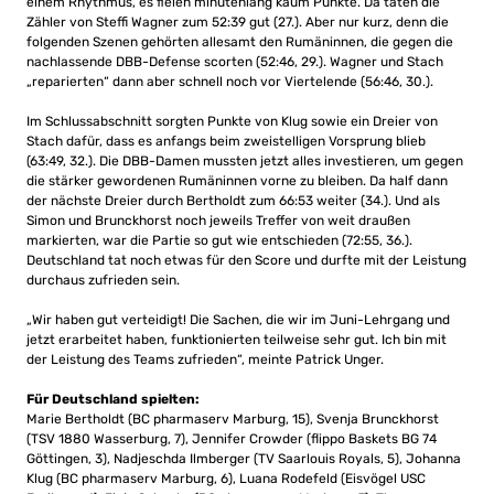
einem Rhythmus, es fielen minutenlang kaum Punkte. Da taten die
Zähler von Steffi Wagner zum 52:39 gut (27.). Aber nur kurz, denn die
folgenden Szenen gehörten allesamt den Rumäninnen, die gegen die
nachlassende DBB-Defense scorten (52:46, 29.). Wagner und Stach
„reparierten“ dann aber schnell noch vor Viertelende (56:46, 30.).
Im Schlussabschnitt sorgten Punkte von Klug sowie ein Dreier von
Stach dafür, dass es anfangs beim zweistelligen Vorsprung blieb
(63:49, 32.). Die DBB-Damen mussten jetzt alles investieren, um gegen
die stärker gewordenen Rumäninnen vorne zu bleiben. Da half dann
der nächste Dreier durch Bertholdt zum 66:53 weiter (34.). Und als
Simon und Brunckhorst noch jeweils Treffer von weit draußen
markierten, war die Partie so gut wie entschieden (72:55, 36.).
Deutschland tat noch etwas für den Score und durfte mit der Leistung
durchaus zufrieden sein.
„Wir haben gut verteidigt! Die Sachen, die wir im Juni-Lehrgang und
jetzt erarbeitet haben, funktionierten teilweise sehr gut. Ich bin mit
der Leistung des Teams zufrieden“, meinte Patrick Unger.
Für Deutschland spielten:
Marie Bertholdt (BC pharmaserv Marburg, 15), Svenja Brunckhorst
(TSV 1880 Wasserburg, 7), Jennifer Crowder (flippo Baskets BG 74
Göttingen, 3), Nadjeschda Ilmberger (TV Saarlouis Royals, 5), Johanna
Klug (BC pharmaserv Marburg, 6), Luana Rodefeld (Eisvögel USC