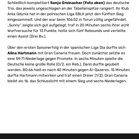
Schließlich komplettiert
Sonja Greinacher (Foto oben)
das deutsche
Trio, das jeweils ungeschlagen an der Tabellenspitze rangiert. Ihr Klub
Arka Gdynia hat in der polnischen Liga EBLK jetzt den fünften Sieg
eingesammelt. Und der war beim 106:52 in Torun völlig ungefährdet.
„Sunny“ zeigte sich gut aufgelegt, traf in 20 Minuten sechs ihrer acht
Wurfversuche für 13 Punkte, holte sich fünf Rebounds und verteilte
einen Assist (Drei Bv.).
Über den ersten Saisonerfolg in der spanischen Liga Dia durfte sich
Alina Hartmann
mit Gran Canaria freuen. Doch zunächst setzte es
eine 59:71 Niederlage gegen Promete. In sechs Minuten spielte die
Deutsche keine große Rolle (0/2, ein Reb.). Dann durfte gejubelt
werden, 80:66 hieß es nach 40 Minuten gegen Al-Qazeres. 15 Minuten
durfte Hartmann mitwirken und traf einen Dreier (1/2). Gran Canaria
bleibt als 16. das Schlusslicht mit einem Sieg und sechs Niederlagen.