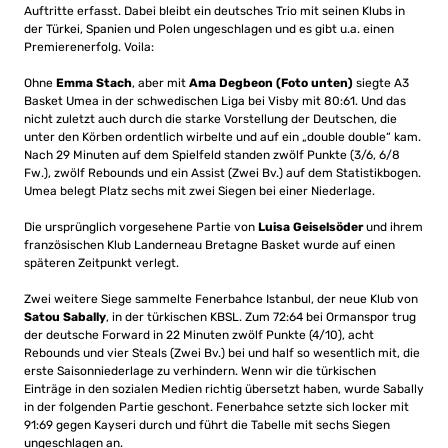
Auftritte erfasst. Dabei bleibt ein deutsches Trio mit seinen Klubs in
der Türkei, Spanien und Polen ungeschlagen und es gibt u.a. einen
Premierenerfolg. Voila:
Ohne
Emma Stach
, aber mit
Ama Degbeon (Foto unten)
siegte A3
Basket Umea in der schwedischen Liga bei Visby mit 80:61. Und das
nicht zuletzt auch durch die starke Vorstellung der Deutschen, die
unter den Körben ordentlich wirbelte und auf ein „double double“ kam.
Nach 29 Minuten auf dem Spielfeld standen zwölf Punkte (3/6, 6/8
Fw.), zwölf Rebounds und ein Assist (Zwei Bv.) auf dem Statistikbogen.
Umea belegt Platz sechs mit zwei Siegen bei einer Niederlage.
Die ursprünglich vorgesehene Partie von
Luisa Geiselsöder
und ihrem
französischen Klub Landerneau Bretagne Basket wurde auf einen
späteren Zeitpunkt verlegt.
Zwei weitere Siege sammelte Fenerbahce Istanbul, der neue Klub von
Satou Sabally
, in der türkischen KBSL. Zum 72:64 bei Ormanspor trug
der deutsche Forward in 22 Minuten zwölf Punkte (4/10), acht
Rebounds und vier Steals (Zwei Bv.) bei und half so wesentlich mit, die
erste Saisonniederlage zu verhindern. Wenn wir die türkischen
Einträge in den sozialen Medien richtig übersetzt haben, wurde Sabally
in der folgenden Partie geschont. Fenerbahce setzte sich locker mit
91:69 gegen Kayseri durch und führt die Tabelle mit sechs Siegen
ungeschlagen an.