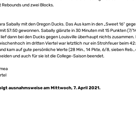
ht Rebounds und zwei Blocks.
ara Sabally mit den Oregon Ducks. Das Aus kam in den „Sweet 16“ gegen
it 57:50 gewonnen. Sabally glänzte in 30 Minuten mit 15 Punkten (7/14,
v lief dann bei den Ducks gegen Louisville überhaupt nichts zusammen. 
ischenhoch im dritten Viertel war letztlich nur ein Strohfeuer beim 42:60
nd kam auf gute persönliche Werte (28 Min., 14 Pkte, 6/8, sieben Reb., 
heiden und auch für sie ist die College-Saison beendet.
Umea
rtel
lgt ausnahmsweise am Mittwoch, 7. April 2021.