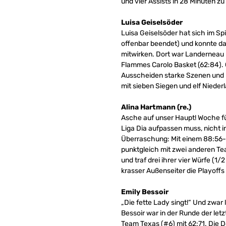
und vier Assists in 28 Minuten z
Luisa Geiselsöder
Luisa Geiselsöder hat sich im Sp
offenbar beendet) und konnte da
mitwirken. Dort war Landerneau
Flammes Carolo Basket (62:84). 
Ausscheiden starke Szenen und k
mit sieben Siegen und elf Nieder
Alina Hartmann (re.)
Asche auf unser Haupt! Woche fü
Liga Dia aufpassen muss, nicht i
Überraschung: Mit einem 88:56-Er
punktgleich mit zwei anderen Tea
und traf drei ihrer vier Würfe (1
krasser Außenseiter die Playoff
Emily Bessoir
„Die fette Lady singt!“ Und zwar
Bessoir war in der Runde der let
Team Texas (#6) mit 62:71. Die D