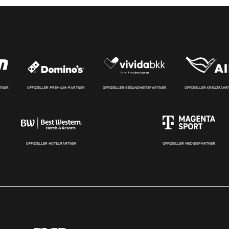
RTNER
OFFIZIELLER PREMIUM-PARTNER
OFFIZIELLER GESUNDHEITSPARTNER
OFFIZIELLER KREUZFAH
OFFIZIELLER HOTELPARTNER
OFFIZIELLER MEDIENPARTNER