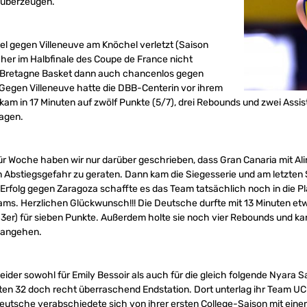
u überzeugen.
iel gegen Villeneuve am Knöchel verletzt (Saison
her im Halbfinale des Coupe de France nicht
 Bretagne Basket dann auch chancenlos gegen
Gegen Villeneuve hatte die DBB-Centerin vor ihrem
am in 17 Minuten auf zwölf Punkte (5/7), drei Rebounds und zwei Assis
lagen.
r Woche haben wir nur darüber geschrieben, dass Gran Canaria mit Al
n Abstiegsgefahr zu geraten. Dann kam die Siegesserie und am letzten S
folg gegen Zaragoza schaffte es das Team tatsächlich noch in die Play
ms. Herzlichen Glückwunsch!!! Die Deutsche durfte mit 13 Minuten etwa
/2 3er) für sieben Punkte. Außerdem holte sie noch vier Rebounds und ka
s angehen.
 leider sowohl für Emily Bessoir als auch für die gleich folgende Nyara
zten 32 doch recht überraschend Endstation. Dort unterlag ihr Team U
eutsche verabschiedete sich von ihrer ersten College-Saison mit einer