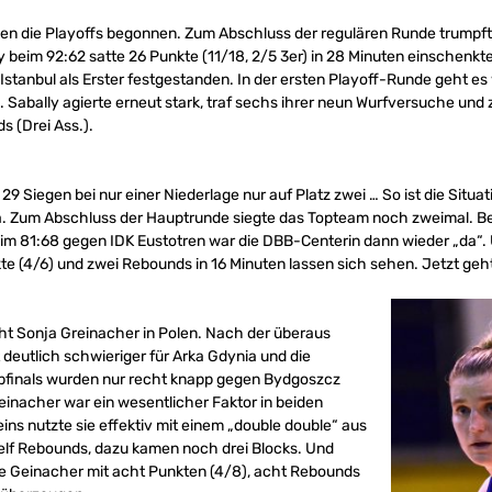
en die Playoffs begonnen. Zum Abschluss der regulären Runde trumpft
y beim 92:62 satte 26 Punkte (11/18, 2/5 3er) in 28 Minuten einschenkte
Istanbul als Erster festgestanden. In der ersten Playoff-Runde geht e
Sabally agierte erneut stark, traf sechs ihrer neun Wurfversuche und z
s (Drei Ass.).
29 Siegen bei nur einer Niederlage nur auf Platz zwei … So ist die Situa
Dia. Zum Abschluss der Hauptrunde siegte das Topteam noch zweimal. 
beim 81:68 gegen IDK Eustotren war die DBB-Centerin dann wieder „da“
 (4/6) und zwei Rebounds in 16 Minuten lassen sich sehen. Jetzt geht 
eht Sonja Greinacher in Polen. Nach der überaus
t deutlich schwieriger für Arka Gdynia und die
lbfinals wurden nur recht knapp gegen Bydgoszcz
inacher war ein wesentlicher Faktor in beiden
 eins nutzte sie effektiv mit einem „double double“ aus
 elf Rebounds, dazu kamen noch drei Blocks. Und
te Geinacher mit acht Punkten (4/8), acht Rebounds