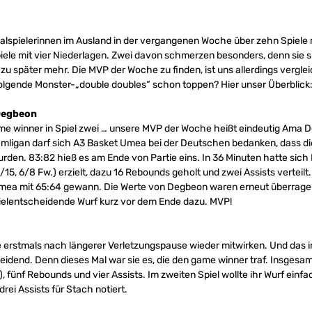
lspielerinnen im Ausland in der vergangenen Woche über zehn Spiele 
Spiele mit vier Niederlagen. Zwei davon schmerzen besonders, denn sie
 später mehr. Die MVP der Woche zu finden, ist uns allerdings verglei
lgende Monster-„double doubles“ schon toppen? Hier unser Überblick
Degbeon
ame winner in Spiel zwei … unsere MVP der Woche heißt eindeutig Ama
mligan darf sich A3 Basket Umea bei der Deutschen bedanken, dass di
den. 83:82 hieß es am Ende von Partie eins. In 36 Minuten hatte sic
15, 6/8 Fw.) erzielt, dazu 16 Rebounds geholt und zwei Assists verteil
Umea mit 65:64 gewann. Die Werte von Degbeon waren erneut überragend
ielentscheidende Wurf kurz vor dem Ende dazu. MVP!
erstmals nach längerer Verletzungspause wieder mitwirken. Und das 
heidend. Denn dieses Mal war sie es, die den game winner traf. Insgesa
, fünf Rebounds und vier Assists. Im zweiten Spiel wollte ihr Wurf einfa
rei Assists für Stach notiert.