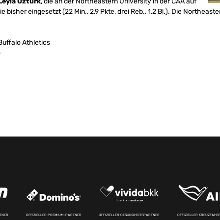
Leyla Öztürk
, die an der Northeastern University in der CAA auf
bisher eingesetzt (22 Min., 2,9 Pkte, drei Reb., 1,2 Bl.). Die Northeaste
uffalo Athletics
o
RTNER
OFFIZIELLER PREMIUM-PARTNER
OFFIZIELLER GESUNDHEITSPARTNER
OFFIZIELLER KREUZFAH