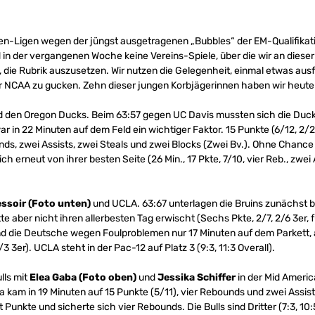
n-Ligen wegen der jüngst ausgetragenen „Bubbles“ der EM-Qualifikat
n der vergangenen Woche keine Vereins-Spiele, über die wir an dieser 
d, die Rubrik auszusetzen. Wir nutzen die Gelegenheit, einmal etwas aus
er NCAA zu gucken. Zehn dieser jungen Korbjägerinnen haben wir heute 
 den Oregon Ducks. Beim 63:57 gegen UC Davis mussten sich die Ducks
r in 22 Minuten auf dem Feld ein wichtiger Faktor. 15 Punkte (6/12, 2/2
s, zwei Assists, zwei Steals und zwei Blocks (Zwei Bv.). Ohne Chanc
ich erneut von ihrer besten Seite (26 Min., 17 Pkte, 7/10, vier Reb., zwei
essoir (Foto unten)
und UCLA. 63:67 unterlagen die Bruins zunächst b
e aber nicht ihren allerbesten Tag erwischt (Sechs Pkte, 2/7, 2/6 3er, 
nd die Deutsche wegen Foulproblemen nur 17 Minuten auf dem Parkett,
/3 3er). UCLA steht in der Pac-12 auf Platz 3 (9:3, 11:3 Overall).
lls mit
Elea Gaba (Foto oben)
und
Jessika Schiffer
in der Mid Americ
kam in 19 Minuten auf 15 Punkte (5/11), vier Rebounds und zwei Assists,
t Punkte und sicherte sich vier Rebounds. Die Bulls sind Dritter (7:3, 10: