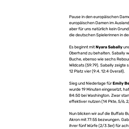
Pause in den europäischen Dame
europäischen Damen im Ausland i
aber für uns natürlich kein Grun
die deutschen Spielerinnen in d
Es beginnt mit
Nyara Sabally
und
Oberhand zu behalten. Sabally wa
Buche, ebenso wie sechs Rebound
Wildcats (59:79). Sabally zeigte s
12 Platz vier (9:4, 12:4 Overall).
Sieg und Niederlage für
Emily B
wurde 19 Minuten eingesetzt, hatt
84:50 bei Washington. Zwar sta
effektiver nutzen (14 Pkte, 5/6, 2
Nun blicken wir auf die Buffalo Bu
Akron mit 77:55 bezwungen. Gaba 
ihrer fünf Würfe (2/3 3er) für ach