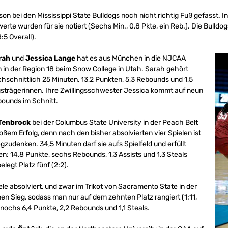
son bei den Mississippi State Bulldogs noch nicht richtig Fuß gefasst. I
erte wurden für sie notiert (Sechs Min., 0,8 Pkte, ein Reb.). Die Bulld
:5 Overall).
rah
und
Jessica Lange
hat es aus München in die NJCAA
n in der Region 18 beim Snow College in Utah. Sarah gehört
chschnittlich 25 Minuten, 13,2 Punkten, 5,3 Rebounds und 1,5
gsträgerinnen. Ihre Zwillingsschwester Jessica kommt auf neun
bounds im Schnitt.
 Tenbrock
bei der Columbus State University in der Peach Belt
oßem Erfolg, denn nach den bisher absolvierten vier Spielen ist
udenken. 34,5 Minuten darf sie aufs Spielfeld und erfüllt
en: 14,8 Punkte, sechs Rebounds, 1,3 Assists und 1,3 Steals
legt Platz fünf (2:2).
ele absolviert, und zwar im Trikot von Sacramento State in der
inen Sieg, sodass man nur auf dem zehnten Platz rangiert (1:11,
 Enochs 6,4 Punkte, 2,2 Rebounds und 1,1 Steals.