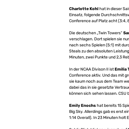
Charlotte Kohl
hat in dieser Sai
Einsatz, folgende Durchschnittsw
Conference auf Platz acht (3:4, 8
Die deutschen „Twin Towers“
Sa
verschlagen. Dort spielen sie nu
nach sechs Spielen (5:1) mit dur
Steals zu den absoluten Leistun
Minuten, zwei Punkte und 2,3 Re
In der NCAA Divison II ist
Emilia
Conference aktiv. Und das mit gr
sie kaum noch aus dem Team wegz
dabei das in sie gesetzte Vertrau
können sich sehen lassen. CSU be
Emily Enochs
hat bereits 15 Spi
Big Sky. Allerdings gab es erst e
1:14 Overall). In 23 Minuten holt