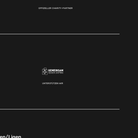
OFFIZIELLER CHARITY-PARTNER
UNTERSTÜTZEN WIR
nen/Ligen