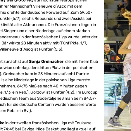
my Bär (Foto re.)
auf höchstem europäischen
 ihrer Mannschaft Villeneuve d´Ascq mit dem
Schio drehte der deutsche Forward auf. Zum 69:50-
 Punkte (6/7), sechs Rebounds und zwei Assists bei
ktivität aller Akteurinnen. Die Französinnen liegen in
i Siegen und einer Niederlage auf einem starken
Landerneau in der französischen Liga wurde unter der
 Bär wirkte 28 Minuten aktiv mit (Fünf Pkte, 1/7,
Villeneuve d´Ascq ist Fünfter (5:3).
rt zunächst auf
Sonja Greinacher
, die mit ihrem Klub
owice unterlag, den dritten Platz in der polnischen
). Greinacher kam in 23 Minuten auf acht Punkte
ls eine Niederlage in der polnischen Liga musste
nehmen. 64:75 hieß es nach 40 Minuten gegen
te, 1/3, ein Reb.), Gorzow ist Fünfter (4:2). Im Eurocup
hwedischen Team aus Södertälje ließ man beim 84:57-
uch für die deutsche Centerin wurden bessere Werte
eben Reb., ein Bv.).
ke
in der zweiten französischen Liga mit Toulouse
 74:45 bei Cavigal Nice Basket und liegt aktuell auf