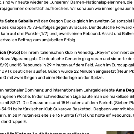
, sind wir heute wieder bei „unseren“ Damen-Nationalspielerinnen, die
orbjägerinnen ordentlich aufhorchen. Wir schauen wie immer genauer h
tte
Satou Sabally
mit den Oregon Ducks gleich im zweiten Saisonspiel
des knappen 75:73-Erfolges gegen Syracuse. Der deutsche Forward kon
m auf drei Punkte (1/7) und jeweils einen Rebound, Assist und Ballver
ertvollen Beitrag zum umjubelten Erfolg.
ich (Foto)
bei ihrem italienischen Klub in Venedig. „Reyer“ dominiert die 
n Nova Vigarano gab. Die deutsche Centerin ging voran und sicherte de
5/9) und 15 Rebounds in 29 Minuten auf dem Feld. Auch im Eurocup gab 
DVTK deutlicher ausfiel. Gülich wurde 22 Minuten eingesetzt (Neun Pkte
pe G mit zwei Siegen und einer Niederlage an der Spitze.
n nationaler Dominanz und internationalem Lehrgeld erlebte
Ama De
gangenen Woche. In der schwedischen Liga baute man die makellose Bi
 mit 83:71. Die Deutsche stand 15 Minuten auf dem Parkett (Sieben Pkte
s 54:91 beim türkischen Klub Cukarova Basketbol. Degbeon war mit Ab
in. In 38 Minuten erzielte sie 16 Punkte (7/13) und holte elf Rebounds.
z der Gruppe E.