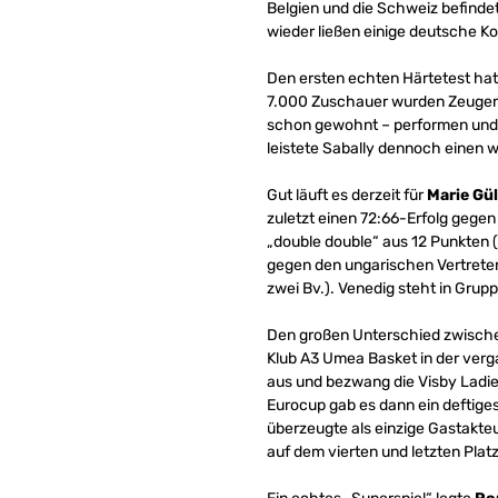
Belgien und die Schweiz befindet
wieder ließen einige deutsche K
Den ersten echten Härtetest ha
7.000 Zuschauer wurden Zeugen 
schon gewohnt – performen und ka
leistete Sabally dennoch einen w
Gut läuft es derzeit für
Marie Gül
zuletzt einen 72:66-Erfolg gege
„double double“ aus 12 Punkten (
gegen den ungarischen Vertreter 
zwei Bv.). Venedig steht in Grup
Den großen Unterschied zwische
Klub A3 Umea Basket in der ver
aus und bezwang die Visby Ladies
Eurocup gab es dann ein deftige
überzeugte als einzige Gastakteur
auf dem vierten und letzten Plat