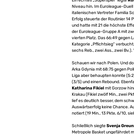
Ein echtes „Superspiel“ legte
Ro
Niveau hin. Im Euroleague-Duell
italienischen Vertreter Familia 
Erfolg steuerte der Routinier 14
und hatte mit 21 die höchste Effe
der Euroleague-Gruppe A mit zwe
vierten Platz. Das 66:49 gegen 
Kategorie „Pflichtsieg“ verbucht.
sechs Reb., zwei Ass., zwei Bv.). 
Schauen wir nach Polen. Und do
Arka Gdynia mit 68:75 gegen Polk
Liga aber behaupten konnte (5:2
(3/5) und einen Rebound. Ebenfal
Katharina Fikiel
mit Gorzow hin
Krakau (Fikiel zwölf Min., zwei Pk
lief es deutlich besser, dem sc
Auswärtserfolg keine Chance. A
notiert (19 Min., 13 Pkte, 6/10, si
Schließlich siegte
Svenja Greun
Metropole Basket ungefährdet mit