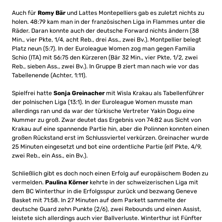
Auch für
Romy Bär
und Lattes Montepelliers gab es zuletzt nichts zu
holen. 48:79 kam man in der französischen Liga in Flammes unter die
Räder. Daran konnte auch der deutsche Forward nichts ändern (38
Min., vier Pkte, 1/4, acht Reb., drei Ass., zwei Bv.). Montpellier belegt
Platz neun (5:7). In der Euroleague Women zog man gegen Familia
Schio (ITA) mit 56:75 den Kürzeren (Bär 32 Min., vier Pkte, 1/2, zwei
Reb., sieben Ass., zwei Bv.). In Gruppe B ziert man nach wie vor das
Tabellenende (Achter, 1:11).
Spielfrei hatte
Sonja Greinacher
mit Wisla Krakau als Tabellenführer
der polnischen Liga (13:1). In der Euroleague Women musste man
allerdings ran und da war der türkische Vertreter Yakin Dogu eine
Nummer zu groß. Zwar deutet das Ergebnis von 74:82 aus Sicht von
Krakau auf eine spannende Partie hin, aber die Polinnen konnten einen
großen Rückstand erst im Schlussviertel verkürzen. Greinacher wurde
25 Minuten eingesetzt und bot eine ordentliche Partie (elf Pkte, 4/9,
zwei Reb., ein Ass., ein Bv.).
Schließlich gibt es doch noch einen Erfolg auf europäischem Boden zu
vermelden.
Paulina Körner
kehrte in der schweizerischen Liga mit
dem BC Winterthur in die Erfolgsspur zurück und bezwang Geneve
Basket mit 71:58. In 27 Minuten auf dem Parkett sammelte der
deutsche Guard zehn Punkte (2/6), zwei Rebounds und einen Assist,
leistete sich allerdings auch vier Ballverluste. Winterthur ist Fünfter