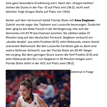
eine ganz besondere Erwähnung wert. Nach den „Oregon battles“
stehen die Ducks in der Pac-12 auf Platz eins (18:3), nicht weit
dahinter folgt Oregon State auf Platz vier (14:5).
Weiter auf dem Vormarsch bleibt Florida State mit
Ama Degbeon
.
Zuletzt wurde sogar das Topteam aus Louisville bezwungen. Zunächst
aber ging es bei Wake Forest in die Verlängerung, ehe sich die
Seminoles mit 81:79 durchsetzen konnten. Sie zählten dabei 37
Minuten lang auf den deutschen Forward. Degbeon verbucht ein
„double double“ aus zehn Punkten (4/5), zehn Rebounds, einem Assist
und einem Ballverlust. Bei den Louisville Cardinals gab es dann eine
wahre Defense-Schlacht, aus der Florida State als 50:49-Sieger
hervorging. Bei dem geringen Score waren die fünf Punkte (2/4) und
zehn Rebounds (ein Bv.) von Degbeon in 25 Minuten einiges wert.
Florida State steht in der ACC auf Platz zwei (18:2).
Zehnmal in Folge