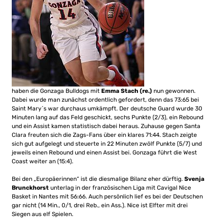
haben die Gonzaga Bulldogs mit
Emma Stach (re.)
nun gewonnen.
Dabei wurde man zunächst ordentlich gefordert, denn das 73:65 bei
Saint Mary´s war durchaus umkämpft. Der deutsche Guard wurde 30
Minuten lang auf das Feld geschickt, sechs Punkte (2/3), ein Rebound
und ein Assist kamen statistisch dabei heraus. Zuhause gegen Santa
Clara freuten sich die Zags-Fans über ein klares 71:44. Stach zeigte
sich gut aufgelegt und steuerte in 22 Minuten zwölf Punkte (5/7) und
jeweils einen Rebound und einen Assist bei. Gonzaga führt die West
Coast weiter an (15:4).
Bei den „Europäerinnen“ ist die diesmalige Bilanz eher dürftig.
Svenja
Brunckhorst
unterlag in der französischen Liga mit Cavigal Nice
Basket in Nantes mit 56:66. Auch persönlich lief es bei der Deutschen
gar nicht (14 Min., 0/1, drei Reb., ein Ass.). Nice ist Elfter mit drei
Siegen aus elf Spielen.