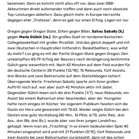
benennen. Denn es kommt nicht allzu oft vor, dass zwei DBB-
Akteurinnen direkt aufeinander treffen und dann auch noch absolute
Top-Leistungen abliefern. Dazu gleich mehr. In Europe herrschte
dagegen eher „Tristesse“, denn es gab nur einen Erfolg. Legen wir los:
Oregon gegen Oregon State, Enten gegen Biber,
Satou Sabally (li.)
gegen
Marie Gülich (re.)
. Ein großes Duell im nordamerikanischen
Collegebasketball mit großer Rivalität. Und das gleich doppelt und mit
zwei Deutschen in Hauptrollen mittendrin. Basketballherz, was willst
du mehr? Los ging es mit der Partie Oregon State gegen Oregon. Den
umkämpften 85:79-Erfolg der Beavers nach Verlängerung bestimmte
Gülich ganz wesentlich mit. Nach 43 Minuten auf dem Feld wurden für
die deutsche Centerin 28 Punkte (12/18), 15 Rebounds, fünf Assists,
drei Blocks und zwei Ballverluste auf dem Statistikbogen notiert:
Überragende Werte. Freshman Sabally sparte sich ihren großen
Auftritt noch auf, war aber auch 42 Minuten aktiv mit dabei.
Gegenüber Gülich lesen sich die drei Punkte (1/7), neun Rebounds, ein
Assist bei einem Ballverlust eher bescheiden, aber der Youngster
hatte noch einiges im Köcher. Vor eigenem Publikum fassten sich die
Ducks ein Herz und gewannen mit 75:63. Wieder zeigte Gülich bei den
Gästen eine gute Vorstellung (40 Min., 16 Pkte, 6/13, zehn Reb., drei
Ass., drei Blk, drei Bv.), wurde aber von ihrer jungen Landsfrau
getoppt. Wenn man als „Frischling“ in so einem bedeutenden Spiel 40
Minuten eingesetzt wird und mit 21 Punkten (9/15), fünf Rebounds und
zwei Assists bei zwei Ballverlusten zurückzahlt, dann ist das schon