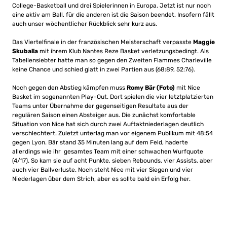
College-Basketball und drei Spielerinnen in Europa. Jetzt ist nur noch
eine aktiv am Ball, für die anderen ist die Saison beendet. Insofern fällt
auch unser wöchentlicher Rückblick sehr kurz aus.
Das Viertelfinale in der französischen Meisterschaft verpasste
Maggie
Skuballa
mit ihrem Klub Nantes Reze Basket verletzungsbedingt. Als
Tabellensiebter hatte man so gegen den Zweiten Flammes Charleville
keine Chance und schied glatt in zwei Partien aus (68:89, 52:76).
Noch gegen den Abstieg kämpfen muss
Romy Bär (Foto)
mit Nice
Basket im sogenannten Play-Out. Dort spielen die vier letztplatzierten
Teams unter Übernahme der gegenseitigen Resultate aus der
regulären Saison einen Absteiger aus. Die zunächst komfortable
Situation von Nice hat sich durch zwei Auftaktniederlagen deutlich
verschlechtert. Zuletzt unterlag man vor eigenem Publikum mit 48:54
gegen Lyon. Bär stand 35 Minuten lang auf dem Feld, haderte
allerdings wie ihr gesamtes Team mit einer schwachen Wurfquote
(4/17). So kam sie auf acht Punkte, sieben Rebounds, vier Assists, aber
auch vier Ballverluste. Noch steht Nice mit vier Siegen und vier
Niederlagen über dem Strich, aber es sollte bald ein Erfolg her.