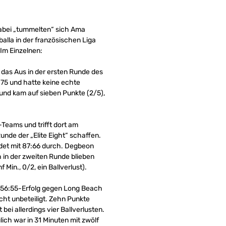
abei „tummelten“ sich Ama
la in der französischen Liga
 Im Einzelnen:
das Aus in der ersten Runde des
75 und hatte keine echte
und kam auf sieben Punkte (2/5),
-Teams und trifft dort am
Runde der „Elite Eight“ schaffen.
hrdet mit 87:66 durch. Degbeon
h in der zweiten Runde blieben
Min., 0/2, ein Ballverlust).
m 56:55-Erfolg gegen Long Beach
cht unbeteiligt. Zehn Punkte
bei allerdings vier Ballverlusten.
ch war in 31 Minuten mit zwölf