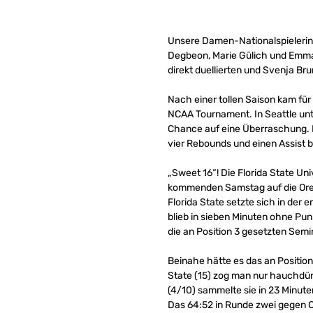
Unsere Damen-Nationalspielerin
Degbeon, Marie Gülich und Emma
direkt duellierten und Svenja Br
Nach einer tollen Saison kam fü
NCAA Tournament. In Seattle un
Chance auf eine Überraschung. I
vier Rebounds und einen Assist b
„Sweet 16“! Die Florida State Uni
kommenden Samstag auf die Or
Florida State setzte sich in der
blieb in sieben Minuten ohne Pun
die an Position 3 gesetzten Semi
Beinahe hätte es das an Positio
State (15) zog man nur hauchdün
(4/10) sammelte sie in 23 Minuten
Das 64:52 in Runde zwei gegen C