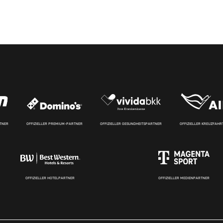
RTNER
OFFIZIELLER PREMIUM-PARTNER
OFFIZIELLER GESUNDHEITSPARTNER
OFFIZIELLER KREUZFAH
OFFIZIELLER HOTELPARTNER
OFFIZIELLER MEDIENPARTNER