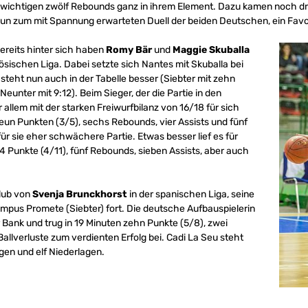
t wichtigen zwölf Rebounds ganz in ihrem Element. Dazu kamen noch drei
un zum mit Spannung erwarteten Duell der beiden Deutschen, ein Favor
bereits hinter sich haben
Romy Bär
und
Maggie Skuballa
ösischen Liga. Dabei setzte sich Nantes mit Skuballa bei
 steht nun auch in der Tabelle besser (Siebter mit zehn
Neunter mit 9:12). Beim Sieger, der die Partie in den
llem mit der starken Freiwurfbilanz von 16/18 für sich
 neun Punkten (3/5), sechs Rebounds, vier Assists und fünf
für sie eher schwächere Partie. Etwas besser lief es für
14 Punkte (4/11), fünf Rebounds, sieben Assists, aber auch
Klub von
Svenja Brunckhorst
in der spanischen Liga, seine
mpus Promete (Siebter) fort. Die deutsche Aufbauspielerin
r Bank und trug in 19 Minuten zehn Punkte (5/8), zwei
Ballverluste zum verdienten Erfolg bei. Cadi La Seu steht
egen und elf Niederlagen.