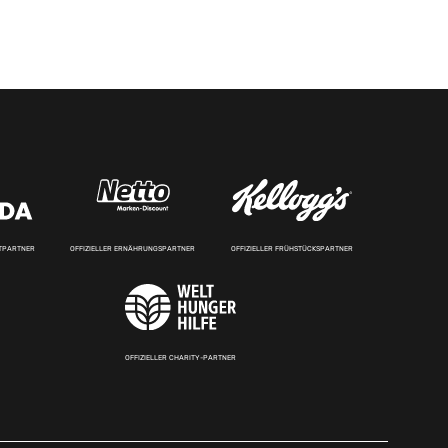
RTPARTNER
OFFIZIELLER ERNÄHRUNGSPARTNER
OFFIZIELLER FRÜHSTÜCKSPARTNER
OFFIZIELLER CHARITY-PARTNER