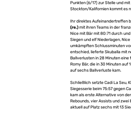
Punkten (6/17) zur Stelle und mi
Stockton/Kalifornien kommt es n
Ihr direktes Aufeinandertreffen 
(re.)
mit ihren Teams in der franz
Nice mit Bär mit 80:71 durch und
Siegen und elf Niederlagen, Nice 
umkämpften Schlussminuten vor a
entschied, lieferte Skuballa mit
Ballverlusten in 28 Minuten eine 
Romy Bär, die in 30 Minuten auf 
auf sechs Ballverluste kam.
Schließlich setzte Cadi La Seu, 
Siegesserie beim 75:57 gegen Ca
kam als erste Alternative von de
Rebounds, vier Assists und zwei 
aktuell auf Platz sechs mit 13 Si