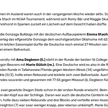
nen im Ausland waren auch in der vergangenen Woche wieder aktiv. D
 Stach im NCAA Tournament, während sich Romy Bär und Maggie Skubal
unckhorst in Spanien zurzeit ein Lächeln auf dem Gesicht haben dürfte.
r die Gonzaga Bulldogs mit der deutschen Aufbauspielerin
Emma Stach
terlag das elfgesetzte Gonzaga dem sechstgesetzten Oklahoma mit 62:
m letzten Saisonspiel durfte die Deutsche noch einmal 27 Minuten ran 
ei einem Ballverlust.
versity mit
Ama Degbeon (li.)
steht in der Runde der besten 16 College
egon Beavers mit
Marie Gülich (re.)
. Eine Deutsche wird es also in die 
 ersten Runde in Tallahassee/Florida gegen Western Illinois (14) ungefä
kte (0/2), holte einen Rebound und leistete sich zwei Ballverluste. Auc
noles souverän und gewannen mit 77:55 gegen Missouri (6, Degbeon fünf 
n zwei gesetzte Oregon State schon in der ersten Runde erwischt. Bei
n den Kopf aus der Schlinge. Daran war auch die deutsche Centerin ni
, holte dazu sieben Rebounds und drei Blocks und verteilte einen Assist 
reighton (7) war zwar weniger knapp, aber ebenso umkämpft. Marie Güli