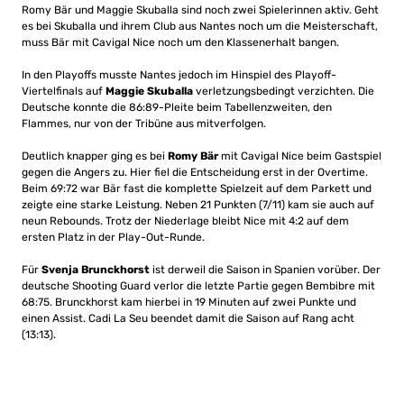
Romy Bär und Maggie Skuballa sind noch zwei Spielerinnen aktiv. Geht
es bei Skuballa und ihrem Club aus Nantes noch um die Meisterschaft,
muss Bär mit Cavigal Nice noch um den Klassenerhalt bangen.
In den Playoffs musste Nantes jedoch im Hinspiel des Playoff-
Viertelfinals auf
Maggie Skuballa
verletzungsbedingt verzichten. Die
Deutsche konnte die 86:89-Pleite beim Tabellenzweiten, den
Flammes, nur von der Tribüne aus mitverfolgen.
Deutlich knapper ging es bei
Romy Bär
mit Cavigal Nice beim Gastspiel
gegen die Angers zu. Hier fiel die Entscheidung erst in der Overtime.
Beim 69:72 war Bär fast die komplette Spielzeit auf dem Parkett und
zeigte eine starke Leistung. Neben 21 Punkten (7/11) kam sie auch auf
neun Rebounds. Trotz der Niederlage bleibt Nice mit 4:2 auf dem
ersten Platz in der Play-Out-Runde.
Für
Svenja Brunckhorst
ist derweil die Saison in Spanien vorüber. Der
deutsche Shooting Guard verlor die letzte Partie gegen Bembibre mit
68:75. Brunckhorst kam hierbei in 19 Minuten auf zwei Punkte und
einen Assist. Cadi La Seu beendet damit die Saison auf Rang acht
(13:13).