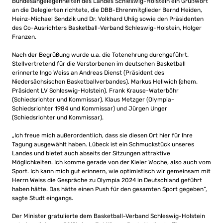
Bundesangelegenheiten des Landes Schleswig-Holstein ein Grußwort
an die Delegierten richtete, die DBB-Ehrenmitglieder Bernd Heiden,
Heinz-Michael Sendzik und Dr. Volkhard Uhlig sowie den Präsidenten
des Co-Ausrichters Basketball-Verband Schleswig-Holstein, Holger
Franzen.
Nach der Begrüßung wurde u.a. die Totenehrung durchgeführt.
Stellvertretend für die Verstorbenen im deutschen Basketball
erinnerte Ingo Weiss an Andreas Dienst (Präsident des
Niedersächsischen Basketballverbandes), Markus Hellwich (ehem.
Präsident LV Schleswig-Holstein), Frank Krause-Waterböhr
(Schiedsrichter und Kommissar), Klaus Metzger (Olympia-
Schiedsrichter 1984 und Kommissar) und Jürgen Unger
(Schiedsrichter und Kommissar).
„Ich freue mich außerordentlich, dass sie diesen Ort hier für Ihre
Tagung ausgewählt haben. Lübeck ist ein Schmuckstück unseres
Landes und bietet auch abseits der Sitzungen attraktive
Möglichkeiten. Ich komme gerade von der Kieler Woche, also auch vom
Sport. Ich kann mich gut erinnern, wie optimistisch wir gemeinsam mit
Herrn Weiss die Gespräche zu Olympia 2024 in Deutschland geführt
haben hätte. Das hätte einen Push für den gesamten Sport gegeben“,
sagte Studt eingangs.
Der Minister gratulierte dem Basketball-Verband Schleswig-Holstein