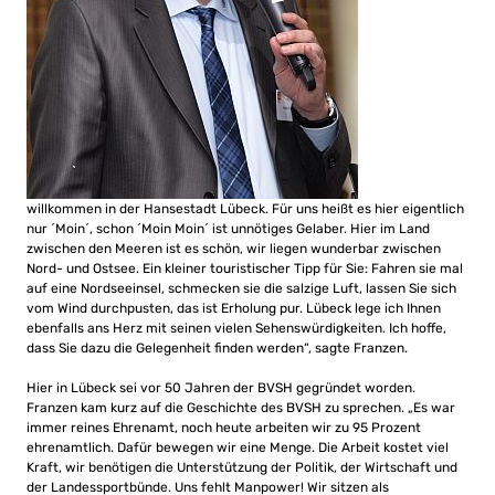
willkommen in der Hansestadt Lübeck. Für uns heißt es hier eigentlich
nur ´Moin´, schon ´Moin Moin´ ist unnötiges Gelaber. Hier im Land
zwischen den Meeren ist es schön, wir liegen wunderbar zwischen
Nord- und Ostsee. Ein kleiner touristischer Tipp für Sie: Fahren sie mal
auf eine Nordseeinsel, schmecken sie die salzige Luft, lassen Sie sich
vom Wind durchpusten, das ist Erholung pur. Lübeck lege ich Ihnen
ebenfalls ans Herz mit seinen vielen Sehenswürdigkeiten. Ich hoffe,
dass Sie dazu die Gelegenheit finden werden“, sagte Franzen.
Hier in Lübeck sei vor 50 Jahren der BVSH gegründet worden.
Franzen kam kurz auf die Geschichte des BVSH zu sprechen. „Es war
immer reines Ehrenamt, noch heute arbeiten wir zu 95 Prozent
ehrenamtlich. Dafür bewegen wir eine Menge. Die Arbeit kostet viel
Kraft, wir benötigen die Unterstützung der Politik, der Wirtschaft und
der Landessportbünde. Uns fehlt Manpower! Wir sitzen als