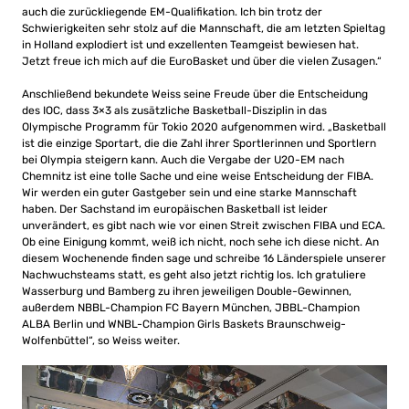
auch die zurückliegende EM-Qualifikation. Ich bin trotz der
Schwierigkeiten sehr stolz auf die Mannschaft, die am letzten Spieltag
in Holland explodiert ist und exzellenten Teamgeist bewiesen hat.
Jetzt freue ich mich auf die EuroBasket und über die vielen Zusagen.“
Anschließend bekundete Weiss seine Freude über die Entscheidung
des IOC, dass 3×3 als zusätzliche Basketball-Disziplin in das
Olympische Programm für Tokio 2020 aufgenommen wird. „Basketball
ist die einzige Sportart, die die Zahl ihrer Sportlerinnen und Sportlern
bei Olympia steigern kann. Auch die Vergabe der U20-EM nach
Chemnitz ist eine tolle Sache und eine weise Entscheidung der FIBA.
Wir werden ein guter Gastgeber sein und eine starke Mannschaft
haben. Der Sachstand im europäischen Basketball ist leider
unverändert, es gibt nach wie vor einen Streit zwischen FIBA und ECA.
Ob eine Einigung kommt, weiß ich nicht, noch sehe ich diese nicht. An
diesem Wochenende finden sage und schreibe 16 Länderspiele unserer
Nachwuchsteams statt, es geht also jetzt richtig los. Ich gratuliere
Wasserburg und Bamberg zu ihren jeweiligen Double-Gewinnen,
außerdem NBBL-Champion FC Bayern München, JBBL-Champion
ALBA Berlin und WNBL-Champion Girls Baskets Braunschweig-
Wolfenbüttel“, so Weiss weiter.