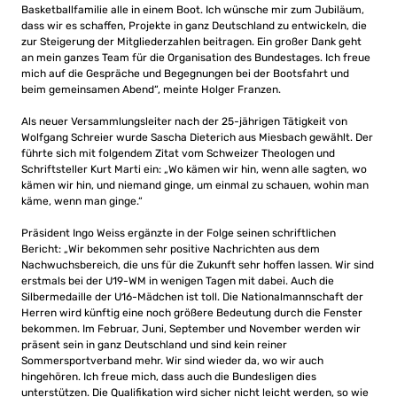
Basketballfamilie alle in einem Boot. Ich wünsche mir zum Jubiläum,
dass wir es schaffen, Projekte in ganz Deutschland zu entwickeln, die
zur Steigerung der Mitgliederzahlen beitragen. Ein großer Dank geht
an mein ganzes Team für die Organisation des Bundestages. Ich freue
mich auf die Gespräche und Begegnungen bei der Bootsfahrt und
beim gemeinsamen Abend“, meinte Holger Franzen.
Als neuer Versammlungsleiter nach der 25-jährigen Tätigkeit von
Wolfgang Schreier wurde Sascha Dieterich aus Miesbach gewählt. Der
führte sich mit folgendem Zitat vom Schweizer Theologen und
Schriftsteller Kurt Marti ein: „Wo kämen wir hin, wenn alle sagten, wo
kämen wir hin, und niemand ginge, um einmal zu schauen, wohin man
käme, wenn man ginge.“
Präsident Ingo Weiss ergänzte in der Folge seinen schriftlichen
Bericht: „Wir bekommen sehr positive Nachrichten aus dem
Nachwuchsbereich, die uns für die Zukunft sehr hoffen lassen. Wir sind
erstmals bei der U19-WM in wenigen Tagen mit dabei. Auch die
Silbermedaille der U16-Mädchen ist toll. Die Nationalmannschaft der
Herren wird künftig eine noch größere Bedeutung durch die Fenster
bekommen. Im Februar, Juni, September und November werden wir
präsent sein in ganz Deutschland und sind kein reiner
Sommersportverband mehr. Wir sind wieder da, wo wir auch
hingehören. Ich freue mich, dass auch die Bundesligen dies
unterstützen. Die Qualifikation wird sicher nicht leicht werden, so wie