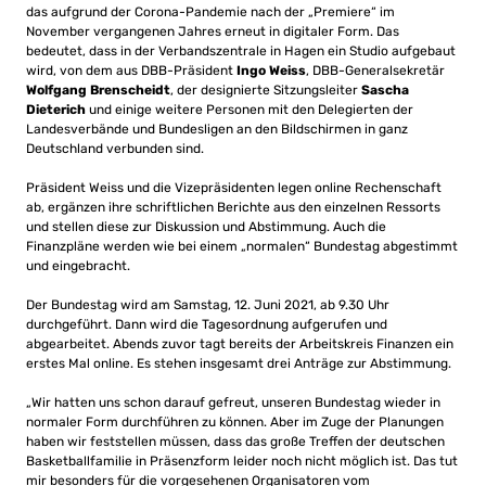
das aufgrund der Corona-Pandemie nach der „Premiere“ im
November vergangenen Jahres erneut in digitaler Form. Das
bedeutet, dass in der Verbandszentrale in Hagen ein Studio aufgebaut
wird, von dem aus DBB-Präsident
Ingo Weiss
, DBB-Generalsekretär
Wolfgang Brenscheidt
, der designierte Sitzungsleiter
Sascha
Dieterich
und einige weitere Personen mit den Delegierten der
Landesverbände und Bundesligen an den Bildschirmen in ganz
Deutschland verbunden sind.
Präsident Weiss und die Vizepräsidenten legen online Rechenschaft
ab, ergänzen ihre schriftlichen Berichte aus den einzelnen Ressorts
und stellen diese zur Diskussion und Abstimmung. Auch die
Finanzpläne werden wie bei einem „normalen“ Bundestag abgestimmt
und eingebracht.
Der Bundestag wird am Samstag, 12. Juni 2021, ab 9.30 Uhr
durchgeführt. Dann wird die Tagesordnung aufgerufen und
abgearbeitet. Abends zuvor tagt bereits der Arbeitskreis Finanzen ein
erstes Mal online. Es stehen insgesamt drei Anträge zur Abstimmung.
„Wir hatten uns schon darauf gefreut, unseren Bundestag wieder in
normaler Form durchführen zu können. Aber im Zuge der Planungen
haben wir feststellen müssen, dass das große Treffen der deutschen
Basketballfamilie in Präsenzform leider noch nicht möglich ist. Das tut
mir besonders für die vorgesehenen Organisatoren vom